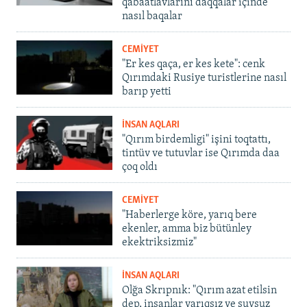
qabaatlavlarını daqqalar içinde
nasıl baqalar
CEMİYET
"Er kes qaça, er kes kete": cenk
Qırımdaki Rusiye turistlerine nasıl
barıp yetti
İNSAN AQLARI
"Qırım birdemligi" işini toqtattı,
tintüv ve tutuvlar ise Qırımda daa
çoq oldı
CEMİYET
"Haberlerge köre, yarıq bere
ekenler, amma biz bütünley
ekektriksizmiz"
İNSAN AQLARI
Olğa Skrıpnık: "Qırım azat etilsin
dep, insanlar yarıqsız ve suvsuz