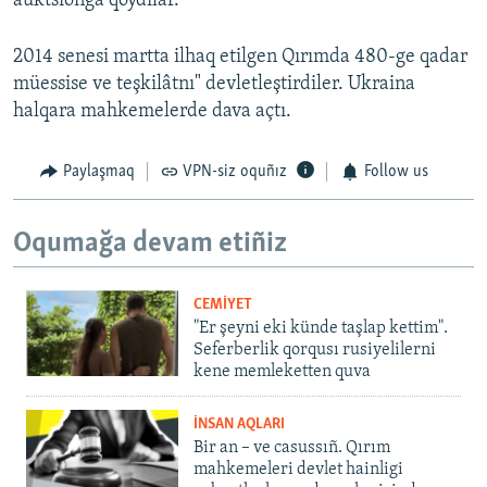
auktsionğa qoydılar.
2014 senesi martta ilhaq etilgen Qırımda 480-ge qadar
müessise ve teşkilâtnı" devletleştirdiler. Ukraina
halqara mahkemelerde dava açtı.
Paylaşmaq
VPN-siz oquñız
Follow us
Oqumağa devam etiñiz
CEMİYET
"Er şeyni eki künde taşlap kettim".
Seferberlik qorqusı rusiyelilerni
kene memleketten quva
İNSAN AQLARI
Bir an – ve casussıñ. Qırım
mahkemeleri devlet hainligi