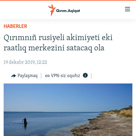
Link
açıqlığı
Esas
HABERLER
mündericege
HABERLER
Qırımnıñ rusiyeli akimiyeti eki
qaytmaq
SİYASET
Baş
raatlıq merkezini satacaq ola
İQTİSADİYAT
navigatsiyağa
qaytmaq
19 dekabr 2019, 12:22
CEMİYET
Qıdıruvğa
MEDENİYET
Paylaşmaq
VPN-siz oquñız
qaytmaq
İNSAN AQLARI
VİDEO
SÜRET
BLOGLAR
FİKİR