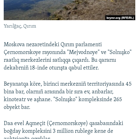
Русский
Українською
Yarılğaç, Qırım
QOŞULIÑIZ!
Moskova nezaretindeki Qırım parlamenti
Çernomorskoye rayonında "Mejvodnoye" ve "Solnışko"
raatlıq merkezlerini satlıqqa çıqardı. Bu qararnı
RFE/RS bütün saytları
dekabrniñ 18-inde oturışta qabul ettiler.
Beyanatqa köre, birinci merkezniñ territoriyasında 45
bina bar, olarnıñ arasında bir sıra ev, anbarlar,
kinoteatr ve aşhane. "Solnışko" kompleksinde 265
obyekt bar.
Daa evel Aqmeçit (Çernomorskoye) qasabasındaki
boğday kompleksini 3 million rublege kene de