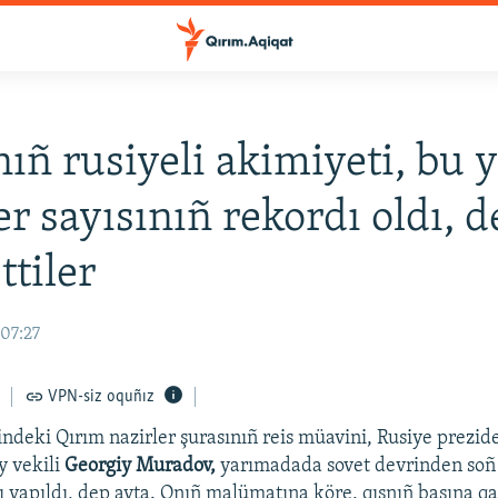
ıñ rusiyeli akimiyeti, bu y
er sayısınıñ rekordı oldı, 
ttiler
 07:27
VPN-siz oquñız
ndeki Qırım nazirler şurasınıñ reis müavini, Rusiye prezid
y vekili
Georgiy Muradov,
yarımadada sovet devrinden soñ 
dı yapıldı, dep ayta. Onıñ malümatına köre, qışnıñ başına q