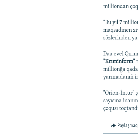
milliondan çoq 
"Bu yıl 7 milli
maqsadınen ziy
sözlerinden ya
Daa evel Qırım
"Krıminform"
millionğa qadar
yarımadanıñ in
"Orion-İntur" 
sayısına inanm
çoqusı toqtandı
Paylaşmaq