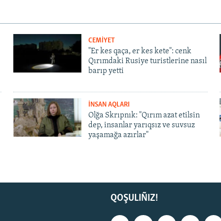
CEMİYET
"Er kes qaça, er kes kete": cenk
Qırımdaki Rusiye turistlerine nasıl
barıp yetti
İNSAN AQLARI
Olğa Skrıpnık: "Qırım azat etilsin
dep, insanlar yarıqsız ve suvsuz
yaşamağa azırlar"
QOŞULIÑIZ!