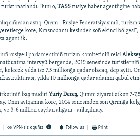
turist raatlandı. Bunı o,
TASS
rusiye haber agentligine habe
onlıq sıñırdan aştıq. Qırım - Rusiye Federatsiyasınıñ, turizm
eretlerge köre, Krasnodar ülkesinden soñ ekinci bölgesi"
za agentlik.
nıñ rusiyeli parlamentiniñ turizm komitetiniñ reisi
A
lekse
matbuatına intervyü bergende, 2019 senesinde turistlerniñ 
, kelecek yılda ise 7,5 millionğa qadar olacaq, dep ayttı. O
frastrukturası, yılda 10 millionğa qadar adamnı qabul etme
şirketiniñ baş müdiri
Yuriy Dereş,
Qıımnı ziyaret etken 7-7,5
ay. Onıñ aytqanına köre, 2014 senesinden soñ Qırımğa kelg
, ve 3-6 million qaydan alığanı - añlaşılmay.
VPN-siz oquñız
Follow us
Print