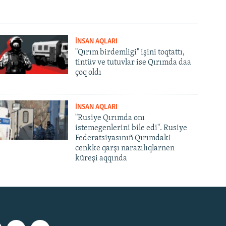
İNSAN AQLARI
"Qırım birdemligi" işini toqtattı,
tintüv ve tutuvlar ise Qırımda daa
çoq oldı
İNSAN AQLARI
"Rusiye Qırımda onı
istemegenlerini bile edi". Rusiye
Federatsiyasınıñ Qırımdaki
cenkke qarşı narazılıqlarnen
küreşi aqqında