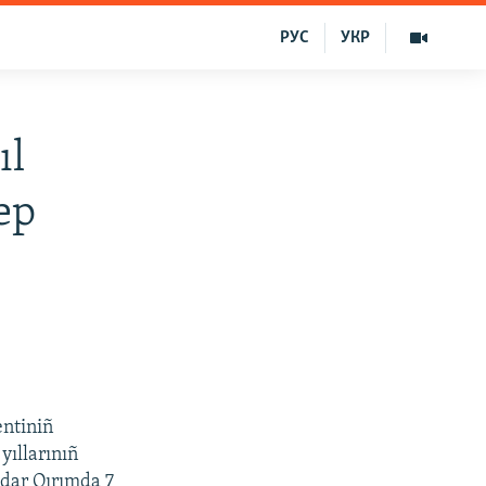
РУС
УКР
ıl
dep
entiniñ
yıllarınıñ
adar Qırımda 7