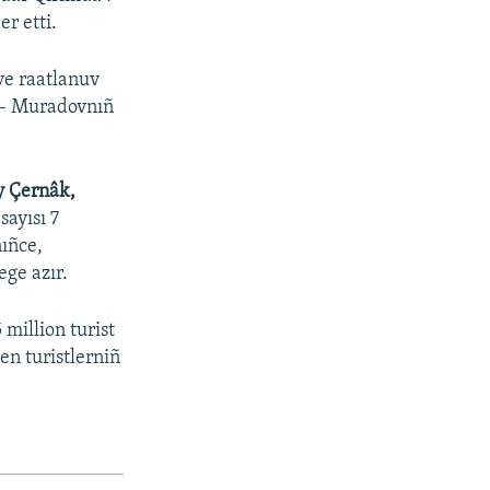
r etti.
 ve raatlanuv
, - Muradovnıñ
y Çernâk,
sayısı 7
nıñce,
ge azır.
 million turist
en turistlerniñ