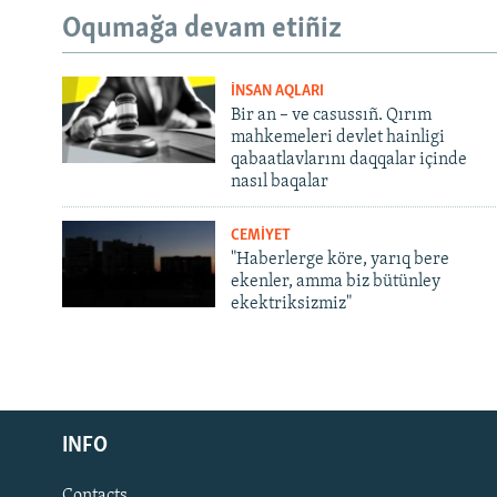
Oqumağa devam etiñiz
İNSAN AQLARI
Bir an – ve casussıñ. Qırım
mahkemeleri devlet hainligi
qabaatlavlarını daqqalar içinde
nasıl baqalar
CEMİYET
"Haberlerge köre, yarıq bere
ekenler, amma biz bütünley
ekektriksizmiz"
Русский
Українською
INFO
Contacts