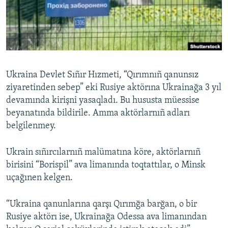
Русский
Українською
QOŞULIÑIZ!
Ukraina Devlet Sıñır Hızmeti, “Qırımnıñ qanunsız
ziyaretinden sebep” eki Rusiye aktörına Ukrainağa 3 yıl
devamında kirişni yasaqladı. Bu hususta müessise
RFE/RS bütün saytları
beyanatında bildirile. Amma aktörlarnıñ adları
belgilenmey.
Ukrain sıñırcılarnıñ malümatına köre, aktörlarnıñ
birisini “Borispil” ava limanında toqtattılar, o Minsk
uçağınen kelgen.
“Ukraina qanunlarına qarşı Qırımğa barğan, o bir
Rusiye aktörı ise, Ukrainağa Odessa ava limanından