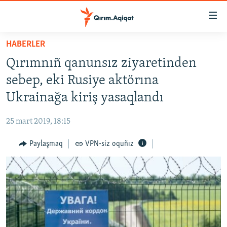
Link
açıqlığı
Esas
HABERLER
mündericege
HABERLER
Qırımnıñ qanunsız ziyaretinden
qaytmaq
SİYASET
Baş
sebep, eki Rusiye aktörına
İQTİSADİYAT
navigatsiyağa
Ukrainağa kiriş yasaqlandı
qaytmaq
CEMİYET
Qıdıruvğa
25 mart 2019, 18:15
MEDENİYET
qaytmaq
Paylaşmaq
VPN-siz oquñız
İNSAN AQLARI
VİDEO
SÜRET
BLOGLAR
FİKİR