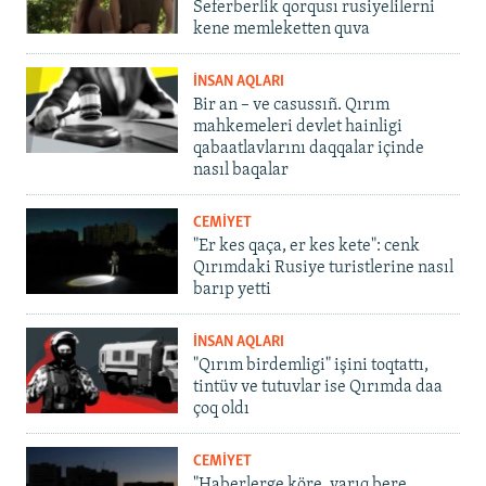
Seferberlik qorqusı rusiyelilerni
kene memleketten quva
İNSAN AQLARI
Bir an – ve casussıñ. Qırım
mahkemeleri devlet hainligi
qabaatlavlarını daqqalar içinde
nasıl baqalar
CEMİYET
"Er kes qaça, er kes kete": cenk
Qırımdaki Rusiye turistlerine nasıl
barıp yetti
İNSAN AQLARI
"Qırım birdemligi" işini toqtattı,
tintüv ve tutuvlar ise Qırımda daa
çoq oldı
CEMİYET
"Haberlerge köre, yarıq bere