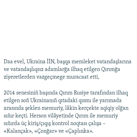
Daa evel, Ukraina İİN, başqa memleket vatandaşlarına
ve vatandaşlıqsız adamlarğa ilhaq etilgen Qırımğa
ziyeretlerden vazgeçmege muracaat etti,
2014 senesiniñ başında Qırım Rusiye tarafından ilhaq
etilgen soñ Ukrainanıñ qıtadaki qısmı ile yarımada
arasında şeklen memuriy, lâkin kerçekte aqiqiy olğan
sıñır keçti. Herson vilâyetinde Qırım ile memuriy
sıñırda üç kiriş/çıqış kontrol noqtası çalışa –
«Kalançak», «Çonğar» ve «Çaplınka».