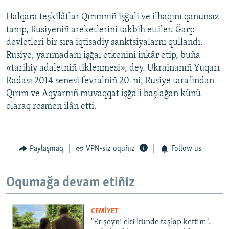
Halqara teşkilâtlar Qırımnıñ işğali ve ilhaqını qanunsız
tanıp, Rusiyeniñ areketlerini takbih ettiler. Ğarp
devletleri bir sıra iqtisadiy sanktsiyalarnı qullandı.
Rusiye, yarımadanı işğal etkenini inkâr etip, buña
«tarihiy adaletniñ tiklenmesi», dey. Ukrainanıñ Yuqarı
Radası 2014 senesi fevralniñ 20-ni, Rusiye tarafından
Qırım ve Aqyarnıñ muvaqqat işğali başlağan künü
olaraq resmen ilân etti.
Paylaşmaq
VPN-siz oquñız
Follow us
Oqumağa devam etiñiz
CEMİYET
"Er şeyni eki künde taşlap kettim".