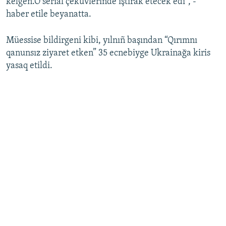
kelgen.O serial çeküvlerinde iştirak etecek edi”, -
haber etile beyanatta.
Müessise bildirgeni kibi, yılnıñ başından “Qırımnı
qanunsız ziyaret etken” 35 ecnebiyge Ukrainağa kiris
yasaq etildi.