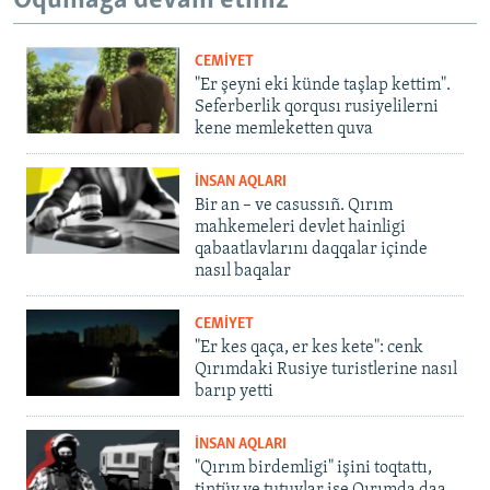
Oqumağa devam etiñiz
CEMİYET
"Er şeyni eki künde taşlap kettim".
Seferberlik qorqusı rusiyelilerni
kene memleketten quva
İNSAN AQLARI
Bir an – ve casussıñ. Qırım
mahkemeleri devlet hainligi
qabaatlavlarını daqqalar içinde
nasıl baqalar
CEMİYET
"Er kes qaça, er kes kete": cenk
Qırımdaki Rusiye turistlerine nasıl
barıp yetti
İNSAN AQLARI
"Qırım birdemligi" işini toqtattı,