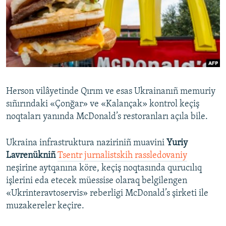
Русский
Українською
QOŞULIÑIZ!
Herson vilâyetinde Qırım ve esas Ukrainanıñ memuriy
sıñırındaki «Çonğar» ve «Kalançak» kontrol keçiş
RFE/RS bütün saytları
noqtaları yanında McDonald’s restoranları açıla bile.
Ukraina infrastruktura naziriniñ muavini
Yuriy
Lavrenükniñ
Tsentr jurnalistskih rassledovaniy
neşirine aytqanına köre, keçiş noqtasında qurucılıq
işlerini eda etecek müessise olaraq belgilengen
«Ukrinteravtoservis» reberligi McDonald’s şirketi ile
muzakereler keçire.