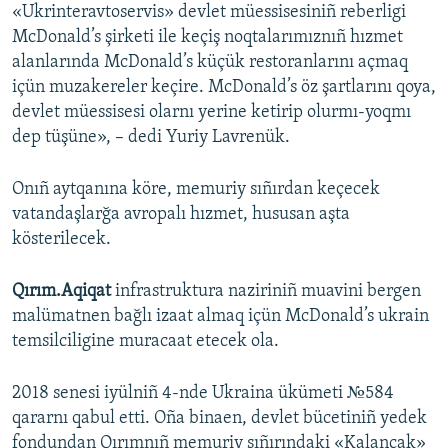
«Ukrinteravtoservis» devlet müessisesiniñ reberligi
McDonald’s şirketi ile keçiş noqtalarımıznıñ hızmet
alanlarında McDonald’s küçük restoranlarını açmaq
içün muzakereler keçire. McDonald’s öz şartlarını qoya,
devlet müessisesi olarnı yerine ketirip olurmı-yoqmı
dep tüşüne», – dedi Yuriy Lavrenük.
Onıñ aytqanına köre, memuriy sıñırdan keçecek
vatandaşlarğa avropalı hızmet, hususan aşta
kösterilecek.
Qırım.Aqiqat
infrastruktura naziriniñ muavini bergen
malümatnen bağlı izaat almaq içün McDonald’s ukrain
temsilciligine muracaat etecek ola.
2018 senesi iyülniñ 4-nde Ukraina ükümeti №584
qararnı qabul etti. Oña binaen, devlet bücetiniñ yedek
fondundan Qırımnıñ memuriy sıñırındaki «Kalançak»