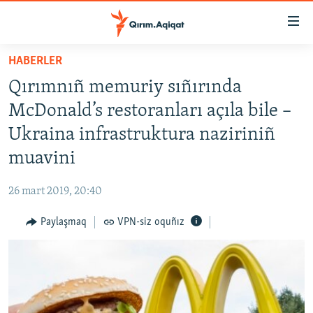
Link
açıqlığı
Esas
HABERLER
mündericege
HABERLER
Qırımnıñ memuriy sıñırında
qaytmaq
SİYASET
Baş
McDonald’s restoranları açıla bile –
İQTİSADİYAT
navigatsiyağa
Ukraina infrastruktura naziriniñ
qaytmaq
CEMİYET
muavini
Qıdıruvğa
MEDENİYET
qaytmaq
26 mart 2019, 20:40
İNSAN AQLARI
Paylaşmaq
VPN-siz oquñız
VİDEO
SÜRET
BLOGLAR
FİKİR