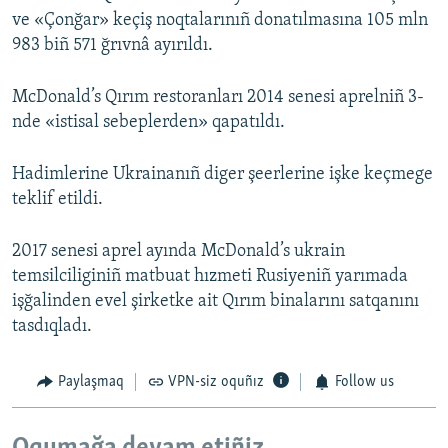
ve «Çonğar» keçiş noqtalarınıñ donatılmasına 105 mln
983 biñ 571 ğrıvnâ ayırıldı.
McDonald’s Qırım restoranları 2014 senesi aprelniñ 3-
nde «istisal sebeplerden» qapatıldı.
Hadimlerine Ukrainanıñ diger şeerlerine işke keçmege
teklif etildi.
2017 senesi aprel ayında McDonald’s ukrain
temsilciliginiñ matbuat hızmeti Rusiyeniñ yarımada
işğalinden evel şirketke ait Qırım binalarını satqanını
tasdıqladı.
Paylaşmaq
VPN-siz oquñız
Follow us