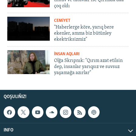
tintüv ve tutuvlar ise Qırımda daa
çoq oldı
CEMİYET
"Haberlerge köre, yarıq bere
ekenler, amma biz bütünley
ekektriksizmiz"
İNSAN AQLARI
Olğa Skrıpnık: "Qırım azat etilsin
dep, insanlar yarıqsız ve suvsuz
yaşamağa azırlar"
QOŞULIÑIZ!
INFO