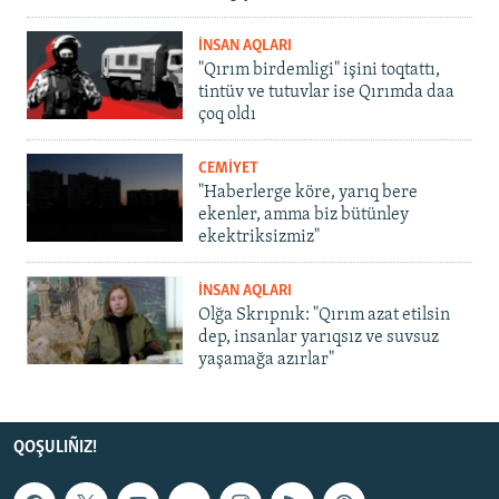
İNSAN AQLARI
"Qırım birdemligi" işini toqtattı,
tintüv ve tutuvlar ise Qırımda daa
çoq oldı
CEMİYET
"Haberlerge köre, yarıq bere
ekenler, amma biz bütünley
ekektriksizmiz"
İNSAN AQLARI
Olğa Skrıpnık: "Qırım azat etilsin
dep, insanlar yarıqsız ve suvsuz
yaşamağa azırlar"
QOŞULIÑIZ!