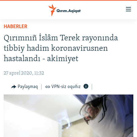
Link
açıqlığı
Esas
HABERLER
mündericege
HABERLER
Qırımnıñ İslâm Terek rayonında
qaytmaq
SİYASET
Baş
tibbiy hadim koronavirusnen
İQTİSADİYAT
navigatsiyağa
hastalandı - akimiyet
qaytmaq
CEMİYET
Qıdıruvğa
27 aprel 2020, 11:32
MEDENİYET
qaytmaq
Paylaşmaq
VPN-siz oquñız
İNSAN AQLARI
VİDEO
SÜRET
BLOGLAR
FİKİR