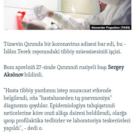
Русский
Українською
QOŞULIÑIZ!
Tünevin Qırımda bir koronavirus adisesi bar edi, bu -
İslâm Terek rayonındaki tibbiy müessisesiniñ işçisi.
RFE/RS bütün saytları
Bunı aprelniñ 27-sinde Qırımnıñ rusiyeli başı
Sergey
Aksönov
bildirdi.
"Hasta tibbiy yardımnı istep muracaat etkende
belgilendi, oña "hastahaneden tış pnevmoniya"
diagnozını qoydılar. Epidemiologiya tahqiqatınıñ
neticelerine köre onıñ alâqa dairesi beldilendi, olarğa
qarşı profilaktika tedbirler ve laboratoriya teskerüvleri
yapıldı", - dedi o.