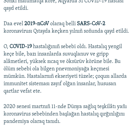
Soñki malümatqa köre, Aqyarda 31 COVID-19 hastası
qayd etildi.
1080p
1080p
Daa evel
2019-nCoV
olaraq belli
SARS-CoV-2
koronavirusı Qıtayda keçken yılnıñ soñunda qayd etildi.
O,
COVID-19
hastalığınıñ sebebi oldı. Hastalıq yengil
keçe bile, bazı insanlarda suvuqlanuv ve gripp
alâmetleri, yüksek sıcaq ve öksürüv körüne bile. Bu
ölüm sebebi ola bilgen pnevmoniyağa keçmesi
mümkün. Hastalarnıñ ekseriyeti tüzele; çoqusı allarda
immunitet sisteması zayıf olğan insanlar, hususan
qartlar vefat ete.
2020 senesi martnıñ 11-nde Dünya sağlıq teşkilâtı yañı
koronavirus sebebinden başlağan hastalıq qırğınlığını
pandemiya olaraq tanıdı.