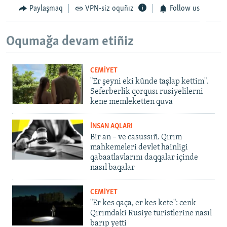
Paylaşmaq
VPN-siz oquñız
Follow us
Oqumağa devam etiñiz
CEMİYET
"Er şeyni eki künde taşlap kettim".
Seferberlik qorqusı rusiyelilerni
kene memleketten quva
İNSAN AQLARI
Bir an – ve casussıñ. Qırım
mahkemeleri devlet hainligi
qabaatlavlarını daqqalar içinde
nasıl baqalar
CEMİYET
"Er kes qaça, er kes kete": cenk
Qırımdaki Rusiye turistlerine nasıl
barıp yetti