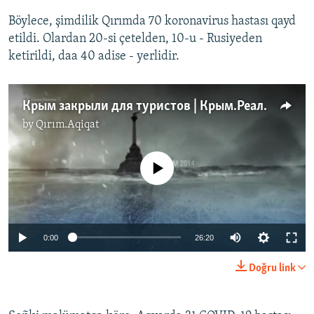
Böylece, şimdilik Qırımda 70 koronavirus hastası qayd
etildi. Olardan 20-si çetelden, 10-u - Rusiyeden
ketirildi, daa 40 adise - yerlidir.
Крым закрыли для туристов | Крым.Реалии ТВ (видео)
by
Qırım.Aqiqat
No media source currently available
Auto
0:00
26:20
270p
Doğru link
360p
Auto
270p
360p
404p
404p