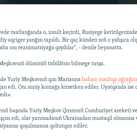
EMBED
yede raatlanğanda o, insult keçirdi, Rusiyege ketirilgenind
y aqciger yanğısı tapıldı. Bir qaç künden soñ o yahşıca olı
a onı reanimatsiyağa qoydılar", - denile beyanatta.
Meşkovnıñ ölüminiñ tafsilâtını bilmege tırışa.
nde Yuriy Meşkovnıñ qızı Marianna
babası insultqa oğrağa
ğan edi. Onı suniy komağa kirsetken ediler. Uyatqanda ise 
edi».
arnıñ başında Yuriy Meşkov Qırımnıñ Cumhuriyet areketi v
şçısı edi, olar yarımadanıñ Ukrainadan mustaqil olmasına 
siyasına qoşulmasına qoltutqan ediler.