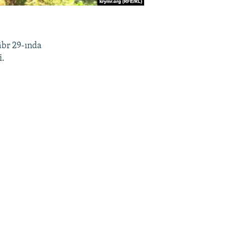
âbr 29-ında
i.