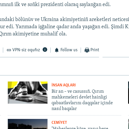
rımnıñ ilk ve soñki prezidenti olaraq saylanğan edi.
ndaki bölünüv ve Ukraina akimiyetiniñ areketleri netices
r edi. Yarımada işğaline qadar anda yaşağan edi. Şimdi 
Qırım akimiyetine muhalif ola.
VPN-siz oquñız
Follow us
Print
İNSAN AQLARI
Bir an – ve casussıñ. Qırım
mahkemeleri devlet hainligi
qabaatlavlarını daqqalar içinde
nasıl baqalar
CEMİYET
"Haberlerge köre, yarıq bere