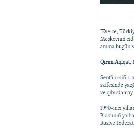
"Evelce, Türki
Meşkovnıñ ciddi
amma bugün sab
Qırım.Aqiqat,
Sentâbrniñ 1-
saifesinde yaz
ve qıbırdamay 
1990-ıncı yıll
Blokunıñ yolba
Rusiye Federat