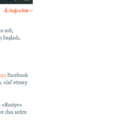
Doğru link
SHARE
en soñ,
p başladı,
px
width
nını
Facebook
o, «laf etmey
e «Rusiye»
ve daa soñra