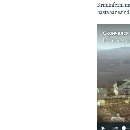
Krıminform ma
hastahanesinde
by
Qırım.Aqi
0:00