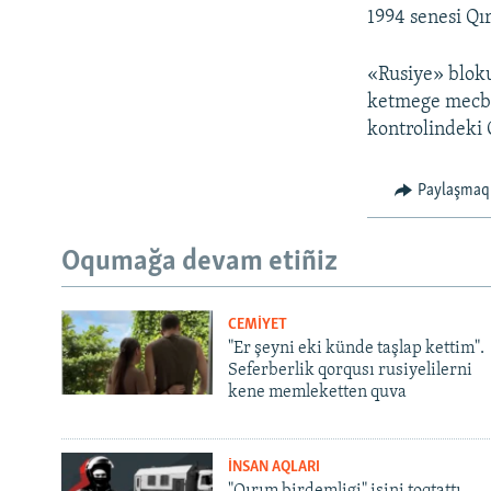
1994 senesi Qı
«Rusiye» bloku
ketmege mecbu
kontrolindeki 
Paylaşmaq
Oqumağa devam etiñiz
CEMİYET
"Er şeyni eki künde taşlap kettim".
Seferberlik qorqusı rusiyelilerni
kene memleketten quva
İNSAN AQLARI
"Qırım birdemligi" işini toqtattı,