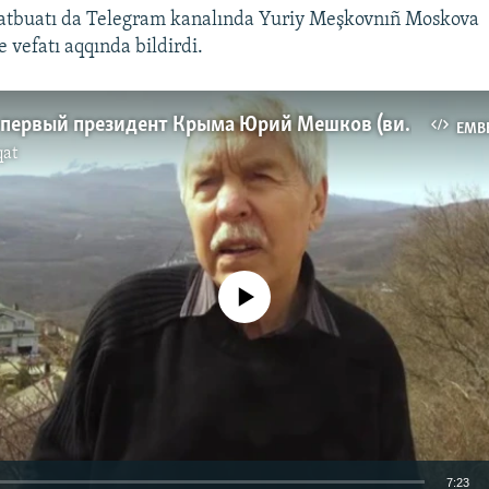
tbuatı da Telegram kanalında Yuriy Meşkovnıñ Moskova
 vefatı aqqında bildirdi.
Скончался первый президент Крыма Юрий Мешков (видео)
EMB
qat
No media source currently available
7:23