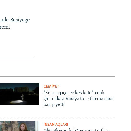
inde Rusiyege
Kreml
CEMİYET
"Er kes qaça, er kes kete": cenk
Qırımdaki Rusiye turistlerine nasıl
barıp yetti
İNSAN AQLARI
Olğa Skrıpnık: "Qırım azat etilsin