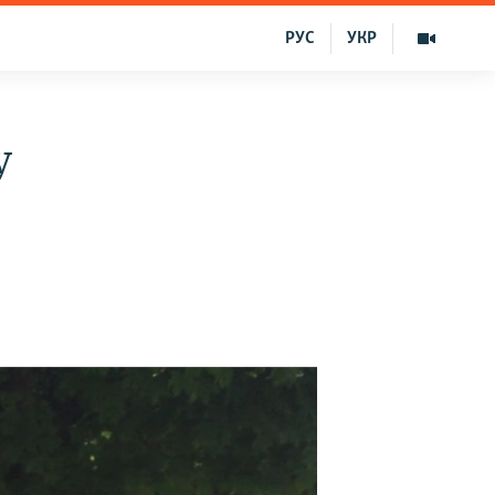
РУС
УКР
y