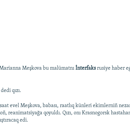
 Marianna Meşkova bu malümatnı
İnterfaks
rusiye haber e
- dedi qızı.
aat evel Meşkova, babası, raatlıq künleri ekimlerniñ neza
soñ, reanimatsiyağa qoyuldı. Qızı, onı Krasnogorsk hastah
ştıracaq edi.