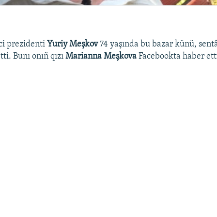
ci prezidenti
Yuriy Meşkov
74 yaşında bu bazar künü, sent
ti. Bunı onıñ qızı
Marianna Meşkova
Facebookta haber ett