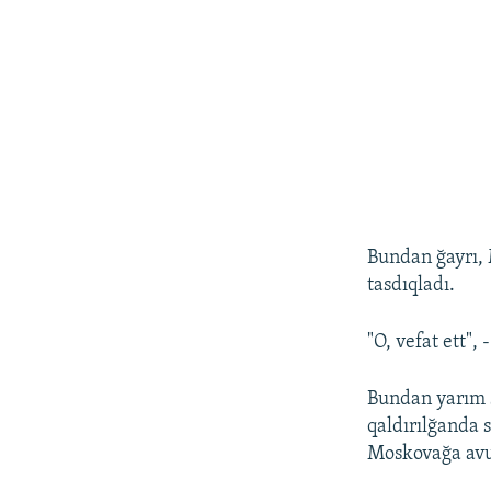
Bundan ğayrı,
tasdıqladı.
"O, vefat ett", 
Bundan yarım s
qaldırılğanda 
Moskovağa avu