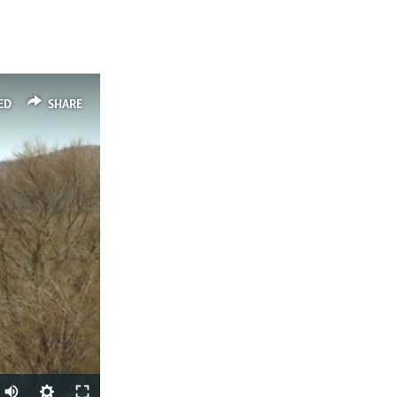
ED
SHARE