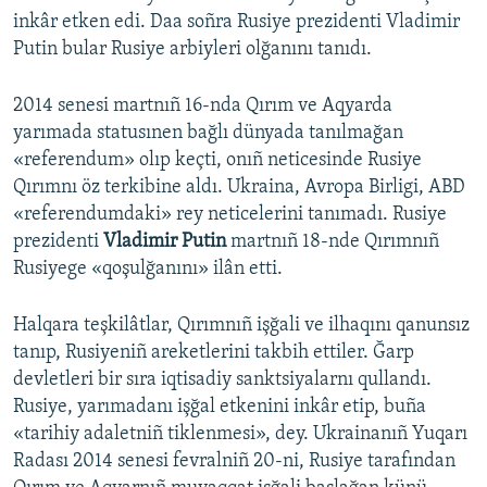
inkâr etken edi. Daa soñra Rusiye prezidenti Vladimir
Putin bular Rusiye arbiyleri olğanını tanıdı.
2014 senesi martnıñ 16-nda Qırım ve Aqyarda
yarımada statusınen bağlı dünyada tanılmağan
«referendum» olıp keçti, onıñ neticesinde Rusiye
Qırımnı öz terkibine aldı. Ukraina, Avropa Birligi, ABD
«referendumdaki» rey neticelerini tanımadı. Rusiye
prezidenti
Vladimir Putin
martnıñ 18-nde Qırımnıñ
Rusiyege «qoşulğanını» ilân etti.
Halqara teşkilâtlar, Qırımnıñ işğali ve ilhaqını qanunsız
tanıp, Rusiyeniñ areketlerini takbih ettiler. Ğarp
devletleri bir sıra iqtisadiy sanktsiyalarnı qullandı.
Rusiye, yarımadanı işğal etkenini inkâr etip, buña
«tarihiy adaletniñ tiklenmesi», dey. Ukrainanıñ Yuqarı
Radası 2014 senesi fevralniñ 20-ni, Rusiye tarafından