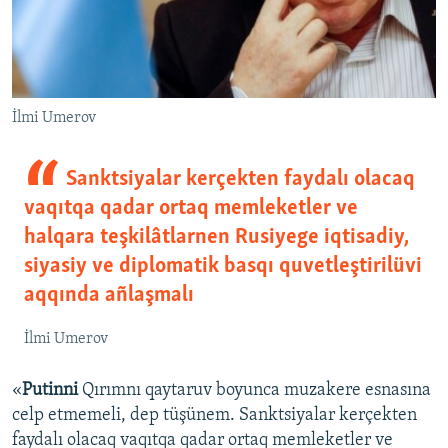
İlmi Umerov
Sanktsiyalar kerçekten faydalı olacaq
vaqıtqa qadar ortaq memleketler ve
halqara teşkilâtlarnen Rusiyege iqtisadiy,
siyasiy ve diplomatik basqı quvetleştirilüvi
aqqında añlaşmalı
İlmi Umerov
«
Putinni
Qırımnı qaytaruv boyunca muzakere esnasına
celp etmemeli, dep tüşünem. Sanktsiyalar kerçekten
faydalı olacaq vaqıtqa qadar ortaq memleketler ve