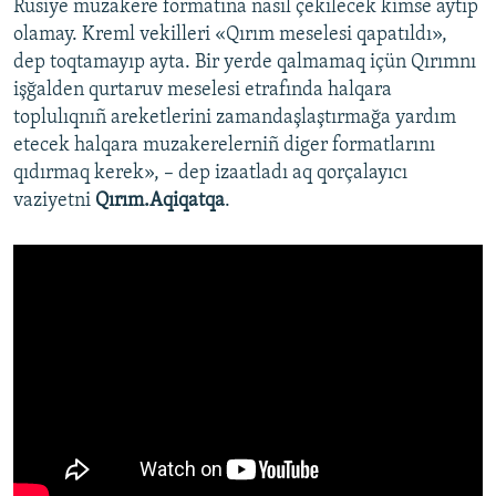
Rusiye muzakere formatına nasıl çekilecek kimse aytıp
olamay. Kreml vekilleri «Qırım meselesi qapatıldı»,
dep toqtamayıp ayta. Bir yerde qalmamaq içün Qırımnı
işğalden qurtaruv meselesi etrafında halqara
toplulıqnıñ areketlerini zamandaşlaştırmağa yardım
etecek halqara muzakerelerniñ diger formatlarını
qıdırmaq kerek», – dep izaatladı aq qorçalayıcı
vaziyetni
Qırım.Aqiqatqa
.