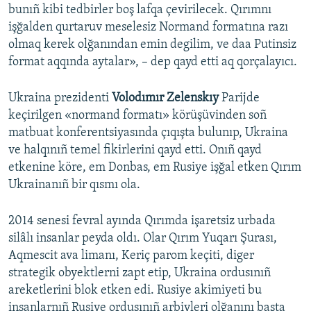
bunıñ kibi tedbirler boş lafqa çevirilecek. Qırımnı
işğalden qurtaruv meselesiz Normand formatına razı
olmaq kerek olğanından emin degilim, ve daa Putinsiz
format aqqında aytalar», – dep qayd etti aq qorçalayıcı.
Ukraina prezidenti
Volodımır Zelenskıy
Parijde
keçirilgen «normand formatı» körüşüvinden soñ
matbuat konferentsiyasında çıqışta bulunıp, Ukraina
ve halqınıñ temel fikirlerini qayd etti. Onıñ qayd
etkenine köre, em Donbas, em Rusiye işğal etken Qırım
Ukrainanıñ bir qısmı ola.
2014 senesi fevral ayında Qırımda işaretsiz urbada
silâlı insanlar peyda oldı. Olar Qırım Yuqarı Şurası,
Aqmescit ava limanı, Keriç parom keçiti, diger
strategik obyektlerni zapt etip, Ukraina ordusınıñ
areketlerini blok etken edi. Rusiye akimiyeti bu
insanlarnıñ Rusiye ordusınıñ arbiyleri olğanını başta