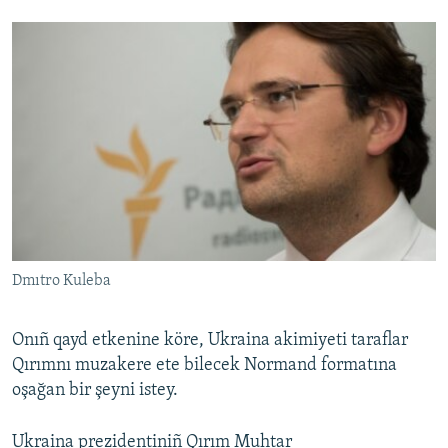
Dmıtro Kuleba
Onıñ qayd etkenine köre, Ukraina akimiyeti taraflar
Qırımnı muzakere ete bilecek Normand formatına
oşağan bir şeyni istey.
Ukraina prezidentiniñ Qırım Muhtar