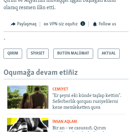
Qırım ve Aqyarnıñ muvaqqat işğali başlağan künü
olaraq resmen ilân etti.
Paylaşmaq
VPN-siz oquñız
Follow us
*
QIRIM
SİYASET
BUTÜN MALÜMAT
AKTUAL
Oqumağa devam etiñiz
CEMİYET
"Er şeyni eki künde taşlap kettim".
Seferberlik qorqusı rusiyelilerni
kene memleketten quva
İNSAN AQLARI
Bir an – ve casussıñ. Qırım