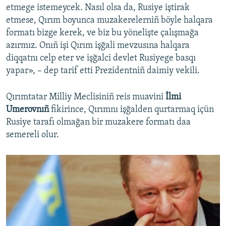
etmege istemeycek. Nasıl olsa da, Rusiye iştirak
etmese, Qırım boyunca muzakerelerniñ böyle halqara
formatı bizge kerek, ve biz bu yönelişte çalışmağa
azırmız. Onıñ işi Qırım işğali mevzusına halqara
diqqatnı celp eter ve işğalci devlet Rusiyege basqı
yapar», – dep tarif etti Prezidentniñ daimiy vekili.
Qırımtatar Milliy Meclisiniñ reis muavini
İlmi
Umerovnıñ
fikirince, Qırımnı işğalden qurtarmaq içün
Rusiye tarafı olmağan bir muzakere formatı daa
semereli olur.