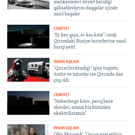
mahkemeleri devlet hainligi
qabaatlavlarını daqqalar içinde
nasıl baqalar
CEMİYET
"Er kes qaça, er kes kete": cenk
Qırımdaki Rusiye turistlerine nasıl
barıp yetti
İNSAN AQLARI
"Qırım birdemligi" işini toqtattı,
tintüv ve tutuvlar ise Qırımda daa
çoq oldı
CEMİYET
"Haberlerge köre, yarıq bere
ekenler, amma biz bütünley
ekektriksizmiz"
İNSAN AQLARI
Olğa Skrıpnık: "Qırım azat etilsin