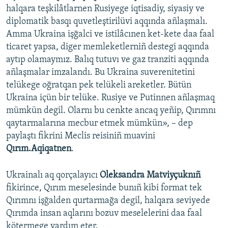
halqara teşkilâtlarnen Rusiyege iqtisadiy, siyasiy ve
diplomatik basqı quvetleştirilüvi aqqında añlaşmalı.
Amma Ukraina işğalci ve istilâcınen ket-kete daa faal
ticaret yapsa, diger memleketlerniñ destegi aqqında
aytıp olamaymız. Balıq tutuvı ve gaz tranziti aqqında
añlaşmalar imzalandı. Bu Ukraina suverenitetini
telükege oğratqan pek telükeli areketler. Bütün
Ukraina içün bir telüke. Rusiye ve Putinnen añlaşmaq
mümkün degil. Olarnı bu cenkte ancaq yeñip, Qırımnı
qaytarmalarına mecbur etmek mümkün», – dep
paylaştı fikrini Meclis reisiniñ muavini
Qırım.Aqiqatnen
.
Ukrainalı aq qorçalayıcı
Oleksandra Matviyçuknıñ
fikirince, Qırım meselesinde bunıñ kibi format tek
Qırımnı işğalden qurtarmağa degil, halqara seviyede
Qırımda insan aqlarını bozuv meselelerini daa faal
kötermege yardım eter.