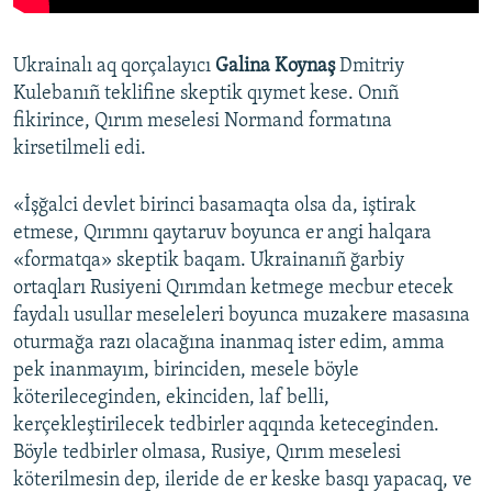
Ukrainalı aq qorçalayıcı
Galina Koynaş
Dmitriy
Kulebanıñ teklifine skeptik qıymet kese. Onıñ
fikirince, Qırım meselesi Normand formatına
kirsetilmeli edi.
«İşğalci devlet birinci basamaqta olsa da, iştirak
etmese, Qırımnı qaytaruv boyunca er angi halqara
«formatqa» skeptik baqam. Ukrainanıñ ğarbiy
ortaqları Rusiyeni Qırımdan ketmege mecbur etecek
faydalı usullar meseleleri boyunca muzakere masasına
oturmağa razı olacağına inanmaq ister edim, amma
pek inanmayım, birinciden, mesele böyle
köterileceginden, ekinciden, laf belli,
kerçekleştirilecek tedbirler aqqında keteceginden.
Böyle tedbirler olmasa, Rusiye, Qırım meselesi
köterilmesin dep, ileride de er keske basqı yapacaq, ve