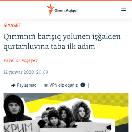
Link
açıqlığı
Esas
SİYASET
mündericege
HABERLER
Qırımnıñ barışıq yolunen işğalden
qaytmaq
SİYASET
Baş
qurtarıluvına taba ilk adım
İQTİSADİYAT
navigatsiyağa
qaytmaq
Pavel Krivoşeyev
CEMİYET
Qıdıruvğa
12 yanvar 2020, 20:09
MEDENİYET
qaytmaq
İNSAN AQLARI
Paylaşmaq
VPN-siz oquñız
VİDEO
SÜRET
BLOGLAR
FİKİR