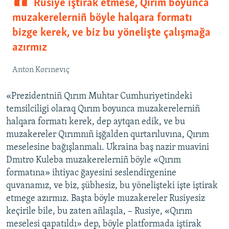
Rusiye iştirak etmese, Qırım boyunca
muzakerelerniñ böyle halqara formatı
bizge kerek, ve biz bu yönelişte çalışmağa
azırmız
Anton Korınevıç
«Prezidentniñ Qırım Muhtar Cumhuriyetindeki
temsilciligi olaraq Qırım boyunca muzakerelerniñ
halqara formatı kerek, dep aytqan edik, ve bu
muzakereler Qırımnıñ işğalden qurtarıluvına, Qırım
meselesine bağışlanmalı. Ukraina baş nazir muavini
Dmıtro Kuleba muzakerelerniñ böyle «Qırım
formatına» ihtiyac ğayesini seslendirgenine
quvanamız, ve biz, şübhesiz, bu yönelişteki işte iştirak
etmege azırmız. Başta böyle muzakereler Rusiyesiz
keçirile bile, bu zaten añlaşıla, – Rusiye, «Qırım
meselesi qapatıldı» dep, böyle platformada iştirak