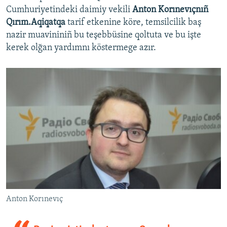
Cumhuriyetindeki daimiy vekili
Anton Korınevıçnıñ
Qırım.Aqiqatqa
tarif etkenine köre, temsilcilik baş
nazir muavininiñ bu teşebbüsine qoltuta ve bu işte
kerek olğan yardımnı köstermege azır.
Anton Korınevıç