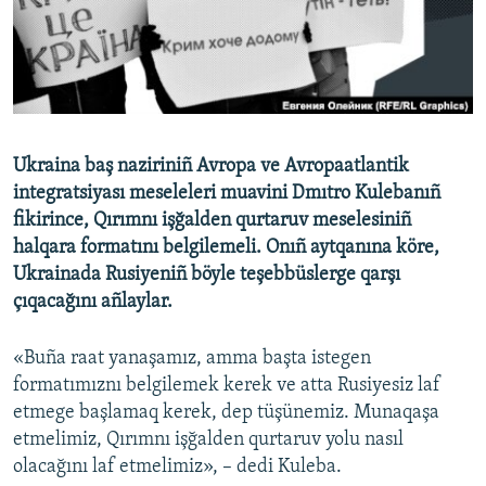
Русский
Українською
QOŞULIÑIZ!
Ukraina baş naziriniñ Avropa ve Avropaatlantik
integratsiyası meseleleri muavini Dmıtro Kulebanıñ
fikirince, Qırımnı işğalden qurtaruv meselesiniñ
RFE/RS bütün saytları
halqara formatını belgilemeli. Onıñ aytqanına köre,
Ukrainada Rusiyeniñ böyle teşebbüslerge qarşı
çıqacağını añlaylar.
«Buña raat yanaşamız, amma başta istegen
formatımıznı belgilemek kerek ve atta Rusiyesiz laf
etmege başlamaq kerek, dep tüşünemiz. Munaqaşa
etmelimiz, Qırımnı işğalden qurtaruv yolu nasıl
olacağını laf etmelimiz», – dedi Kuleba.