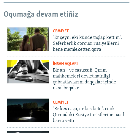
Oqumağa devam etiñiz
CEMİYET
"Er şeyni eki künde taşlap kettim".
Seferberlik qorqusı rusiyelilerni
kene memleketten quva
İNSAN AQLARI
Bir an – ve casussıñ. Qırım
mahkemeleri devlet hainligi
qabaatlavlarını daqqalar içinde
nasıl baqalar
CEMİYET
"Er kes qaça, er kes kete": cenk
Qırımdaki Rusiye turistlerine nasıl
barıp yetti