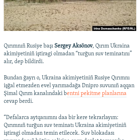
Русский
Українською
QOŞULIÑIZ!
Qırımnıñ Rusiye başı
Sergey Aksönov
, Qırım Ukraina
akimiyetiniñ iştiragi olmadan “turğun suv teminatını”
alır, dep bildirdi.
RFE/RS bütün saytları
Bundan ğayrı o, Ukraina akimiyetiniñ Rusiye Qırımnı
işğal etmezden evel yarımadağa Dnipro suvunıñ aqqan
Şimal Qırım kanalındaki b
entni pekitme planlarına
cevap berdi.
“Defalarca aytqanımnı daa bir kere tekrarlayım:
Qırımnıñ turğun suv teminatı Ukraina akimiyetiniñ
iştiragi olmadan temin etilecek. Suv blokadası