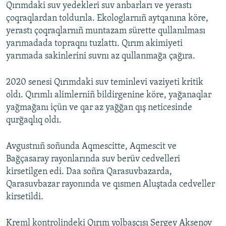
Qırımdaki suv yedekleri suv anbarları ve yerastı
çoqraqlardan toldurıla. Ekologlarnıñ aytqanına köre,
yerastı çoqraqlarnıñ muntazam sürette qullanılması
yarımadada topraqnı tuzlattı. Qırım akimiyeti
yarımada sakinlerini suvnı az qullanmağa çağıra.
2020 senesi Qırımdaki suv teminlevi vaziyeti kritik
oldı. Qırımlı alimlerniñ bildirgenine köre, yağanaqlar
yağmağanı içün ve qar az yağğan qış neticesinde
qurğaqlıq oldı.
Avgustnıñ soñunda Aqmescitte, Aqmescit ve
Bağçasaray rayonlarında suv berüv cedvelleri
kirsetilgen edi. Daa soñra Qarasuvbazarda,
Qarasuvbazar rayonında ve qısmen Aluştada cedveller
kirsetildi.
Kreml kontrolindeki Qırım yolbaşçısı Sergey Aksenov