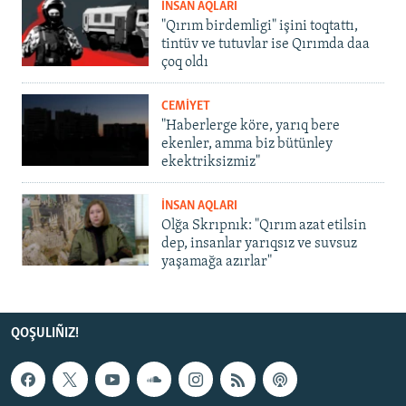
İNSAN AQLARI
"Qırım birdemligi" işini toqtattı,
tintüv ve tutuvlar ise Qırımda daa
çoq oldı
CEMİYET
"Haberlerge köre, yarıq bere
ekenler, amma biz bütünley
ekektriksizmiz"
İNSAN AQLARI
Olğa Skrıpnık: "Qırım azat etilsin
dep, insanlar yarıqsız ve suvsuz
yaşamağa azırlar"
QOŞULIÑIZ!