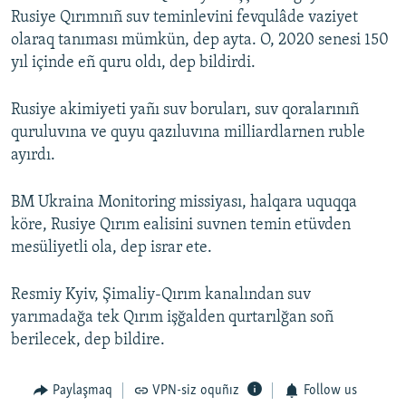
Rusiye Qırımnıñ suv teminlevini fevqulâde vaziyet
olaraq tanıması mümkün, dep ayta. O, 2020 senesi 150
yıl içinde eñ quru oldı, dep bildirdi.
Rusiye akimiyeti yañı suv boruları, suv qoralarınıñ
quruluvına ve quyu qazıluvına milliardlarnen ruble
ayırdı.
BM Ukraina Monitoring missiyası, halqara uquqqa
köre, Rusiye Qırım ealisini suvnen temin etüvden
mesüliyetli ola, dep israr ete.
Resmiy Kyiv, Şimaliy-Qırım kanalından suv
yarımadağa tek Qırım işğalden qurtarılğan soñ
berilecek, dep bildire.
Paylaşmaq
VPN-siz oquñız
Follow us