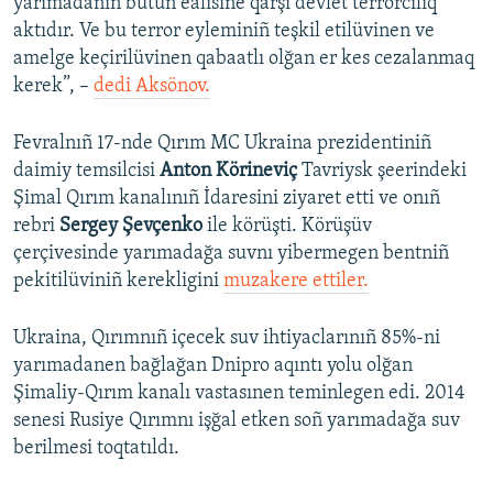
yarımadanıñ bütün ealisine qarşı devlet terrorcılıq
aktıdır. Ve bu terror eyleminiñ teşkil etilüvinen ve
amelge keçirilüvinen qabaatlı olğan er kes cezalanmaq
kerek”, –
dedi Aksönov.
Fevralnıñ 17-nde Qırım MC Ukraina prezidentiniñ
daimiy temsilcisi
Anton Körineviç
Tavriysk şeerindeki
Şimal Qırım kanalınıñ İdaresini ziyaret etti ve onıñ
rebri
Sergey Şevçenko
ile körüşti. Körüşüv
çerçivesinde yarımadağa suvnı yibermegen bentniñ
pekitilüviniñ kerekligini
muzakere ettiler.
Ukraina, Qırımnıñ içecek suv ihtiyaclarınıñ 85%-ni
yarımadanen bağlağan Dnipro aqıntı yolu olğan
Şimaliy-Qırım kanalı vastasınen teminlegen edi. 2014
senesi Rusiye Qırımnı işğal etken soñ yarımadağa suv
berilmesi toqtatıldı.