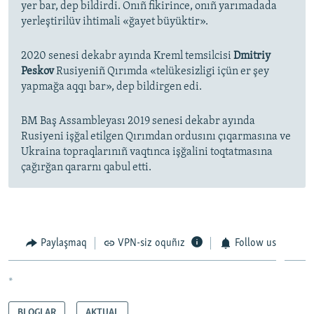
yer bar, dep bildirdi. Onıñ fikirince, onıñ yarımadada
yerleştirilüv ihtimali «ğayet büyüktir».
2020 senesi dekabr ayında Kreml temsilcisi
Dmitriy
Peskov
Rusiyeniñ Qırımda «telükesizligi içün er şey
yapmağa aqqı bar», dep bildirgen edi.
BM Baş Assambleyası 2019 senesi dekabr ayında
Rusiyeni işğal etilgen Qırımdan ordusını çıqarmasına ve
Ukraina topraqlarınıñ vaqtınca işğalini toqtatmasına
çağırğan qararnı qabul etti.
Paylaşmaq
VPN-siz oquñız
Follow us
*
BLOGLAR
AKTUAL