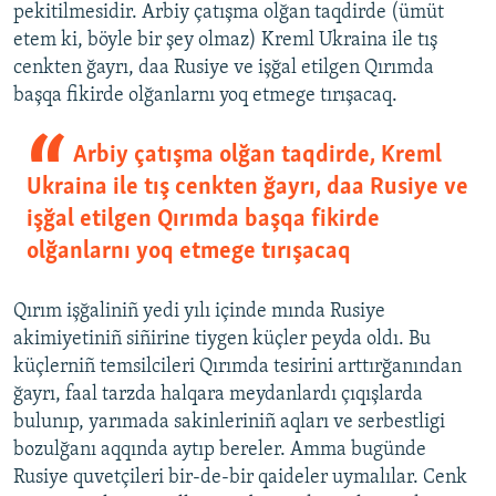
pekitilmesidir. Arbiy çatışma olğan taqdirde (ümüt
etem ki, böyle bir şey olmaz) Kreml Ukraina ile tış
cenkten ğayrı, daa Rusiye ve işğal etilgen Qırımda
başqa fikirde olğanlarnı yoq etmege tırışacaq.
Arbiy çatışma olğan taqdirde, Kreml
Ukraina ile tış cenkten ğayrı, daa Rusiye ve
işğal etilgen Qırımda başqa fikirde
olğanlarnı yoq etmege tırışacaq
Qırım işğaliniñ yedi yılı içinde mında Rusiye
akimiyetiniñ siñirine tiygen küçler peyda oldı. Bu
küçlerniñ temsilcileri Qırımda tesirini arttırğanından
ğayrı, faal tarzda halqara meydanlardı çıqışlarda
bulunıp, yarımada sakinleriniñ aqları ve serbestligi
bozulğanı aqqında aytıp bereler. Amma bugünde
Rusiye quvetçileri bir-de-bir qaideler uymalılar. Cenk