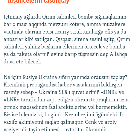
tüşüncelerni tasdıqlay
İçtimaiy ağlarda Qırım sakinleri bomba sığınaqlarınıñ
bar olması aqqında mevzunı kötere, amma muzakere
vaqtında olarnıñ episi ticariy strukturalarğa ofis ya da
anbarlar kibi satılğan. Qısqası, sirena sesini eşitp, Qırım
sakinleri yalıñız başlarını ellerinen örtecek ve bomba
ya da raketa olarnıñ evine barıp tüşmesin dep Allahqa
duva ete bilecek.
Ne içün Rusiye Ukraina sıñırı yanında ordusını toplay?
Kremlniñ propagandist haber vastalarınıñ bildirgen
resmiy sebep – Ukraina Silâlı quvetleriniñ «DNR» ve
«LNR» tarafından zapt etilgen ukrain topraqlarını azat
etmek maqsadınen faal arektelerine yol bermemektir.
Biz ise bilemiz ki, bugünki Kreml rejimi ögündeki ilk
vazife akimiyetni saqlap qalmaqtır. Cenk ve arbiy
vaziyetniñ tayin etilmesi – avtoritar ükmüniñ