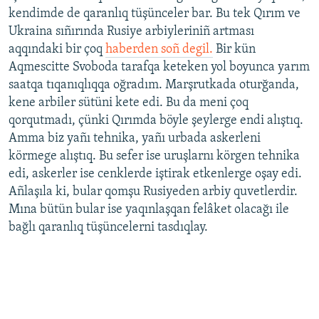
kendimde de qaranlıq tüşünceler bar. Bu tek Qırım ve
Ukraina sıñırında Rusiye arbiyleriniñ artması
aqqındaki bir çoq
haberden soñ degil.
Bir kün
Aqmescitte Svoboda tarafqa keteken yol boyunca yarım
saatqa tıqanıqlıqqa oğradım. Marşrutkada oturğanda,
kene arbiler sütüni kete edi. Bu da meni çoq
qorqutmadı, çünki Qırımda böyle şeylerge endi alıştıq.
Amma biz yañı tehnika, yañı urbada askerleni
körmege alıştıq. Bu sefer ise uruşlarnı körgen tehnika
edi, askerler ise cenklerde iştirak etkenlerge oşay edi.
Añlaşıla ki, bular qomşu Rusiyeden arbiy quvetlerdir.
Mına bütün bular ise yaqınlaşqan felâket olacağı ile
bağlı qaranlıq tüşüncelerni tasdıqlay.