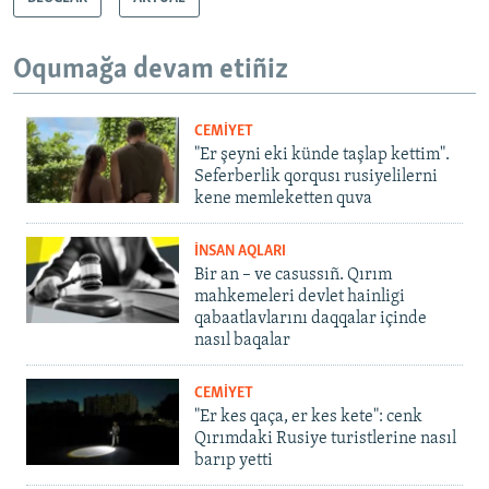
Oqumağa devam etiñiz
CEMİYET
"Er şeyni eki künde taşlap kettim".
Seferberlik qorqusı rusiyelilerni
kene memleketten quva
İNSAN AQLARI
Bir an – ve casussıñ. Qırım
mahkemeleri devlet hainligi
qabaatlavlarını daqqalar içinde
nasıl baqalar
CEMİYET
"Er kes qaça, er kes kete": cenk
Qırımdaki Rusiye turistlerine nasıl
barıp yetti