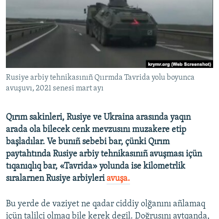
Русский
Українською
QOŞULIÑIZ!
Rusiye arbiy tehnikasınıñ Qıırmda Tavrida yolu boyunca
avuşuvı, 2021 senesi mart ayı
RFE/RS bütün saytları
Qırım sakinleri, Rusiye ve Ukraina arasında yaqın
arada ola bilecek cenk mevzusını muzakere etip
başladılar. Ve bunıñ sebebi bar, çünki Qırım
paytahtında Rusiye arbiy tehnikasınıñ avuşması içün
tıqanıqlıq bar, «Tavrida» yolunda ise kilometrlik
sıralarnen Rusiye arbiyleri
avuşa.
Bu yerde de vaziyet ne qadar ciddiy olğanını añlamaq
içün talilci olmaq bile kerek degil. Doğrusını aytqanda,