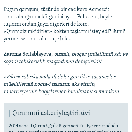
Bugün qomşum, tüşünde bir qaç kere Aqmescit
bombalanğanını körgenini ayttı. Bellesem, böyle
tüşlerni ondan ğayrı digerleri de köre.
«Qırımbizimkidirler» kökten taşlarmı istey edi? Bunıñ
yerine ise bombalar tüşe bile...
Zarema Seitablayeva,
qırımlı, bloger (müellifniñ adı ve
soyadı telükesizlik maqsadınen deñiştirildi)
«Fikir» rubrikasında ifadelengen fikir-tüşünceler
müelliflerniñ noqta-i nazarını aks ettirip,
muarririyetniñ baqışlarınen bir olmaması mumkün
Qırımnıñ askeriyleştirilüvi
2014 senesi Qırım işğal etilgen soñ Rusiye yarımadada