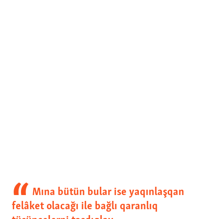
Mına bütün bular ise yaqınlaşqan
felâket olacağı ile bağlı qaranlıq