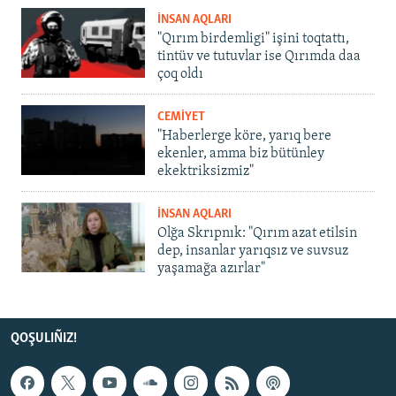
İNSAN AQLARI
"Qırım birdemligi" işini toqtattı,
tintüv ve tutuvlar ise Qırımda daa
çoq oldı
CEMİYET
"Haberlerge köre, yarıq bere
ekenler, amma biz bütünley
ekektriksizmiz"
İNSAN AQLARI
Olğa Skrıpnık: "Qırım azat etilsin
dep, insanlar yarıqsız ve suvsuz
yaşamağa azırlar"
QOŞULIÑIZ!