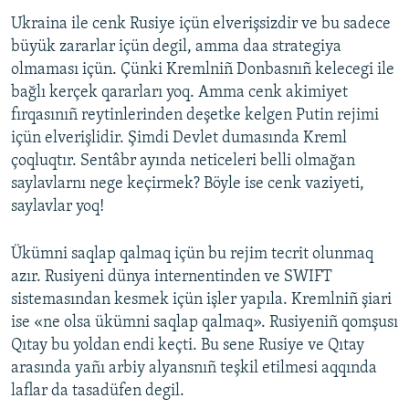
Ukraina ile cenk Rusiye içün elverişsizdir ve bu sadece
büyük zararlar içün degil, amma daa strategiya
olmaması içün. Çünki Kremlniñ Donbasnıñ kelecegi ile
bağlı kerçek qararları yoq. Amma cenk akimiyet
fırqasınıñ reytinlerinden deşetke kelgen Putin rejimi
içün elverişlidir. Şimdi Devlet dumasında Kreml
çoqluqtır. Sentâbr ayında neticeleri belli olmağan
saylavlarnı nege keçirmek? Böyle ise cenk vaziyeti,
saylavlar yoq!
Ükümni saqlap qalmaq içün bu rejim tecrit olunmaq
azır. Rusiyeni dünya internentinden ve SWIFT
sistemasından kesmek içün işler yapıla. Kremlniñ şiari
ise «ne olsa ükümni saqlap qalmaq». Rusiyeniñ qomşusı
Qıtay bu yoldan endi keçti. Bu sene Rusiye ve Qıtay
arasında yañı arbiy alyansnıñ teşkil etilmesi aqqında
laflar da tasadüfen degil.