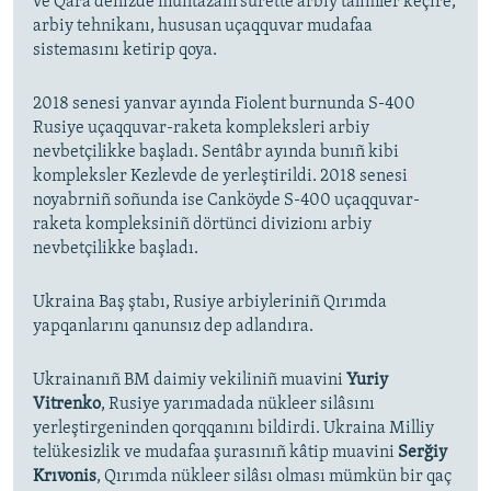
ve Qara deñizde muntazam sürette arbiy talimler keçire,
arbiy tehnikanı, hususan uçaqquvar mudafaa
sistemasını ketirip qoya.
2018 senesi yanvar ayında Fiolent burnunda S-400
Rusiye uçaqquvar-raketa kompleksleri arbiy
nevbetçilikke başladı. Sentâbr ayında bunıñ kibi
kompleksler Kezlevde de yerleştirildi. 2018 senesi
noyabrniñ soñunda ise Canköyde S-400 uçaqquvar-
raketa kompleksiniñ dörtünci divizionı arbiy
nevbetçilikke başladı.
Ukraina Baş ştabı, Rusiye arbiyleriniñ Qırımda
yapqanlarını qanunsız dep adlandıra.
Ukrainanıñ BM daimiy vekiliniñ muavini
Yuriy
Vitrenko
, Rusiye yarımadada nükleer silâsını
yerleştirgeninden qorqqanını bildirdi. Ukraina Milliy
telükesizlik ve mudafaa şurasınıñ kâtip muavini
Serğiy
Krıvonis
, Qırımda nükleer silâsı olması mümkün bir qaç