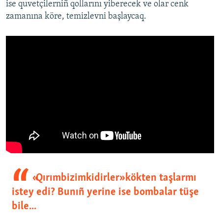
ise quvetçilerniñ qollarını yiberecek ve olar cenk
zamanına köre, temizlevni başlaycaq.
«Qırımbizimkidirler» kökten taşlarmı
istey edi? Bunıñ yerine ise bombalar tüşe
bile...