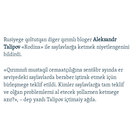
Rusiyege qoltutqan diger qırımlı bloger
Aleksandr
Talipov
«Rodina» ile saylavlarğa ketmek niyetlengenini
bildirdi.
«Qırımnıñ mustaqil cemaatçılığına sentâbr ayında er
seviyedeki saylavlarda beraber iştirak etmek içün
birleşmege teklif etildi. Kimler saylavlarğa tam teklif
ve olğan problemlerni al etecek yollarnen ketmege
azır?», – dep yazdı Talipov içtimaiy ağda.