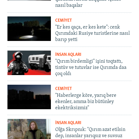
nasıl baqalar
CEMİYET
"Er kes qaça, er kes kete": cenk
Qırımdaki Rusiye turistlerine nasıl
barıp yetti
İNSAN AQLARI
"Qırım birdemligi" işini toqtattı,
tintüv ve tutuvlar ise Qırımda daa
çoq oldı
CEMİYET
"Haberlerge köre, yarıq bere
ekenler, amma biz bütünley
ekektriksizmiz"
İNSAN AQLARI
Olğa Skrıpnık: "Qırım azat etilsin
dep, insanlar yarıqsız ve suvsuz