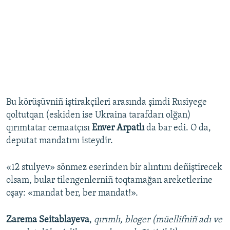
Bu körüşüvniñ iştirakçileri arasında şimdi Rusiyege
qoltutqan (eskiden ise Ukraina tarafdarı olğan)
qırımtatar cemaatçısı
Enver Arpatlı
da bar edi. O da,
deputat mandatını isteydir.
«12 stulyev» sönmez eserinden bir alıntını deñiştirecek
olsam, bular tilengenlerniñ toqtamağan areketlerine
oşay: «mandat ber, ber mandat!».
Zarema Seitablayeva
,
qırımlı, bloger (müellifniñ adı ve