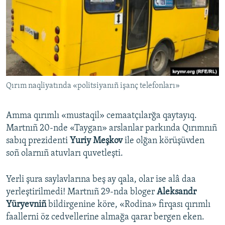
Qırım naqliyatında «politsiyanıñ işanç telefonları»
Amma qırımlı «mustaqil» cemaatçılarğa qaytayıq.
Martnıñ 20-nde «Taygan» arslanlar parkında Qırımnıñ
sabıq prezidenti
Yuriy Meşkov
ile olğan körüşüvden
soñ olarnıñ atuvları quvetleşti.
Yerli şura saylavlarına beş ay qala, olar ise alâ daa
yerleştirilmedi! Martnıñ 29-nda bloger
Aleksandr
Yüryevniñ
bildirgenine köre, «Rodina» firqası qırımlı
faallerni öz cedvellerine almağa qarar bergen eken.