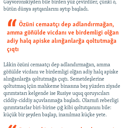
Gayvoronskiyden bile birden yüz çevirdiler, çünki o,
bütün dünya aytqanlarını aytıp başladı.
Özüni cemaatçı dep adlandırmağan,
amma göñülde vicdanı ve birdemligi olğan
adiy halq apiske alınğanlarğa qoltutmağa
çıqtı
Lâkin özüni cemaatçı dep adlandırmağan, amma
göñülde vicdanı ve birdemligi olğan adiy halq apiske
alınğanlarğa qoltutmağa çıqtı. Semetdeşlerine
qoltutmaq içün mahkeme binasına beş yüzden ziyade
qırımtatarı kelgende ise Rusiye uquq qoruyıcıları
ciddiy-ciddiy açuvlanmağa başladı. Olarnıñ reberligi
qırımtatarlar biri-birine çığ kibi qoltutqanını bile:
küçük bir şeyden başlap, inanılmaz küçke yete.