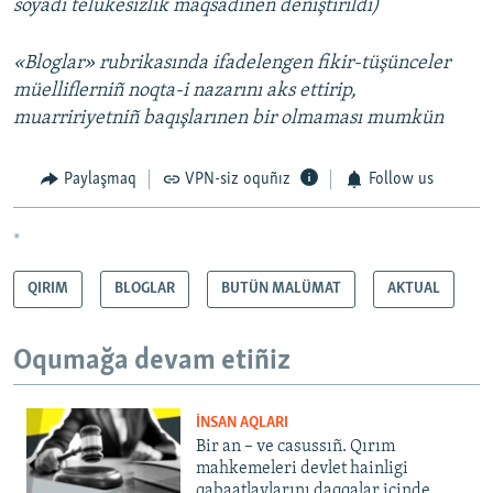
soyadı telükesizlik maqsadınen deñiştirildi)
«Bloglar» rubrikasında ifadelengen fikir-tüşünceler
müelliflerniñ noqta-i nazarını aks ettirip,
muarririyetniñ baqışlarınen bir olmaması mumkün
Paylaşmaq
VPN-siz oquñız
Follow us
*
QIRIM
BLOGLAR
BUTÜN MALÜMAT
AKTUAL
Oqumağa devam etiñiz
İNSAN AQLARI
Bir an – ve casussıñ. Qırım
mahkemeleri devlet hainligi
qabaatlavlarını daqqalar içinde