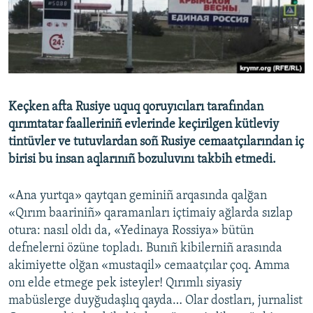
Русский
Українською
QOŞULIÑIZ!
Keçken afta Rusiye uquq qoruyıcıları tarafından
qırımtatar faalleriniñ evlerinde keçirilgen kütleviy
tintüvler ve tutuvlardan soñ Rusiye cemaatçılarından iç
RFE/RS bütün saytları
birisi bu insan aqlarınıñ bozuluvını takbih etmedi.
«Ana yurtqa» qaytqan geminiñ arqasında qalğan
«Qırım baariniñ» qaramanları içtimaiy ağlarda sızlap
otura: nasıl oldı da, «Yedinaya Rossiya» bütün
defnelerni özüne topladı. Bunıñ kibilerniñ arasında
akimiyette olğan «mustaqil» cemaatçılar çoq. Amma
onı elde etmege pek isteyler! Qırımlı siyasiy
mabüslerge duyğudaşlıq qayda… Olar dostları, jurnalist