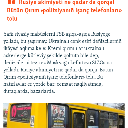
Rusiye akimiyeti ne qadar da qorqa!
Bütün Qırım «politsiyanıñ işanç telefonları»
tolu
Yañı siyasiy mabüslerni FSB aşıqa-aşıqa Rusiyege
yolladı, bu şaşırmay. Ukrainalı cenk esiri deñizcilerniñ
ikâyesi aqlıma kele: Kreml qırımlılar ukrainalı
askerlerge kütleviy şekilde qoltuta bile dep,
deñizcilerni tez-tez Moskvağa Lefortovo SİZOsına
yolladı. Rusiye akimiyeti ne qadar da qorqa! Bütün
Qırım «politsiyanıñ işanç telefonları» tolu. Bu
hatırlavlar er yerde bar: cemaat naqliyatında,
duraqlarda, bazarlarda.