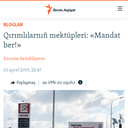
Link
açıqlığı
Esas
BLOGLAR
mündericege
HABERLER
Qırımlılarnıñ mektüpleri: «Mandat
qaytmaq
SİYASET
Baş
ber!»
İQTİSADİYAT
navigatsiyağa
qaytmaq
Zarema Seitablayeva
CEMİYET
Qıdıruvğa
01 aprel 2019, 22:47
MEDENİYET
qaytmaq
İNSAN AQLARI
Paylaşmaq
VPN-siz oquñız
VİDEO
SÜRET
BLOGLAR
FİKİR