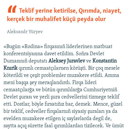
Teklif yerine ketirilse, Qırımda, niayet,
kerçek bir muhalifet küçü peyda olur
Aleksandr Yüryev
«Bugün «Rodina» firqasınıñ liderlerinen matbuat
konferentsiyasına davet etildim. Soñra Devlet
Dumasınıñ deputatı
Aleksey Juravlev
ve
Konstantin
Knırik
qırımlı cemaatçılarnen körüşti. Bir çoq mesele
köterildi ve çeşit problemler muzakere etildi. Amma
meni başqa şey meraqlandırdı. Firqa lideri
cemaatçılarğa ve bütün qırımlılarğa Cumhuriyetniñ
Devlet şurası ve yerli şura cedvellerini tizmege teklif
etti. Dostlar, böyle fırsatıñız bar, demek. Mence, güzel
bir teklif, cedveller firqalarnıñ siyasiy şuraları ya da
evelden muzakere etilgen iç saylavlarda degil de,
saytta açıq sürette faal qırımlılardan tizilecek. Ve ümüt