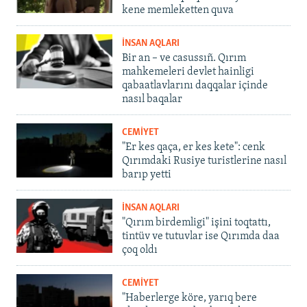
kene memleketten quva
İNSAN AQLARI
Bir an – ve casussıñ. Qırım
mahkemeleri devlet hainligi
qabaatlavlarını daqqalar içinde
nasıl baqalar
CEMİYET
"Er kes qaça, er kes kete": cenk
Qırımdaki Rusiye turistlerine nasıl
barıp yetti
İNSAN AQLARI
"Qırım birdemligi" işini toqtattı,
tintüv ve tutuvlar ise Qırımda daa
çoq oldı
CEMİYET
"Haberlerge köre, yarıq bere