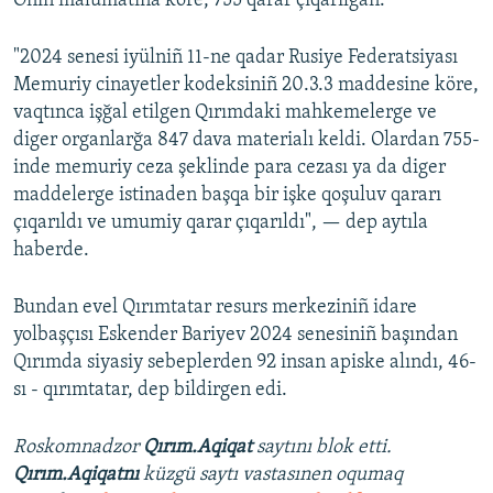
Onıñ malümatına köre, 755 qarar çıqarılğan.
Русский
"2024 senesi iyülniñ 11-ne qadar Rusiye Federatsiyası
Українською
Memuriy cinayetler kodeksiniñ 20.3.3 maddesine köre,
vaqtınca işğal etilgen Qırımdaki mahkemelerge ve
QOŞULIÑIZ!
diger organlarğa 847 dava materialı keldi. Olardan 755-
inde memuriy ceza şeklinde para cezası ya da diger
maddelerge istinaden başqa bir işke qoşuluv qararı
çıqarıldı ve umumiy qarar çıqarıldı", — dep aytıla
RFE/RS bütün saytları
haberde.
Bundan evel Qırımtatar resurs merkeziniñ idare
yolbaşçısı Eskender Bariyev 2024 senesiniñ başından
Qırımda siyasiy sebeplerden 92 insan apiske alındı, 46-
sı - qırımtatar, dep bildirgen edi.
Roskomnadzor
Qırım.Aqiqat
saytını blok etti.
Qırım.Aqiqatnı
küzgü saytı vastasınen oqumaq