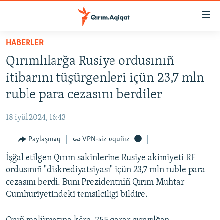
Link
açıqlığı
Esas
HABERLER
mündericege
HABERLER
Qırımlılarğa Rusiye ordusınıñ
qaytmaq
SİYASET
Baş
itibarını tüşürgenleri içün 23,7 mln
İQTİSADİYAT
navigatsiyağa
ruble para cezasını berdiler
qaytmaq
CEMİYET
Qıdıruvğa
18 iyül 2024, 16:43
MEDENİYET
qaytmaq
Paylaşmaq
VPN-siz oquñız
İNSAN AQLARI
İşğal etilgen Qırım sakinlerine Rusiye akimiyeti RF
VİDEO
ordusınıñ "diskrediyatsiyası" içün 23,7 mln ruble para
SÜRET
cezasını berdi. Bunı Prezidentniñ Qırım Muhtar
BLOGLAR
Cumhuriyetindeki temsilciligi bildire.
FİKİR