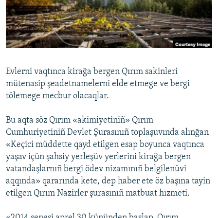
Русский
Українською
QOŞULIÑIZ!
Evlerni vaqtınca kirağa bergen Qırım sakinleri
mütenasip şeadetnamelerni elde etmege ve bergi
tölemege mecbur olacaqlar.
RFE/RS bütün saytları
Bu aqta söz Qırım «akimiyetiniñ» Qırım
Cumhuriyetiniñ Devlet Şurasınıñ toplaşuvında alınğan
«Keçici müddette qayd etilgen esap boyunca vaqtınca
yaşav içün şahsiy yerleşüv yerlerini kirağa bergen
vatandaşlarnıñ bergi ödev nizamınıñ belgilenüvi
aqqında» qararında kete, dep haber ete öz başına tayin
etilgen Qırım Nazirler şurasınıñ matbuat hızmeti.
«2014 senesi aprel 30 kününden başlap, Qırım