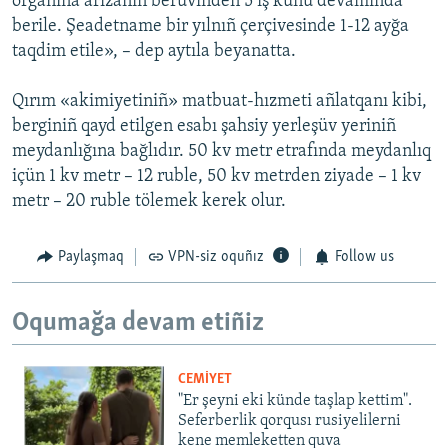
organına arizanıñ berüvinden 5 iş künü devamında
berile. Şeadetname bir yılnıñ çerçivesinde 1-12 ayğa
taqdim etile», – dep aytıla beyanatta.
Qırım «akimiyetiniñ» matbuat-hızmeti añlatqanı kibi,
berginiñ qayd etilgen esabı şahsiy yerleşüv yeriniñ
meydanlığına bağlıdır. 50 kv metr etrafında meydanlıq
içün 1 kv metr – 12 ruble, 50 kv metrden ziyade – 1 kv
metr – 20 ruble tölemek kerek olur.
Paylaşmaq
VPN-siz oquñız
Follow us
Oqumağa devam etiñiz
CEMİYET
"Er şeyni eki künde taşlap kettim".
Seferberlik qorqusı rusiyelilerni
kene memleketten quva