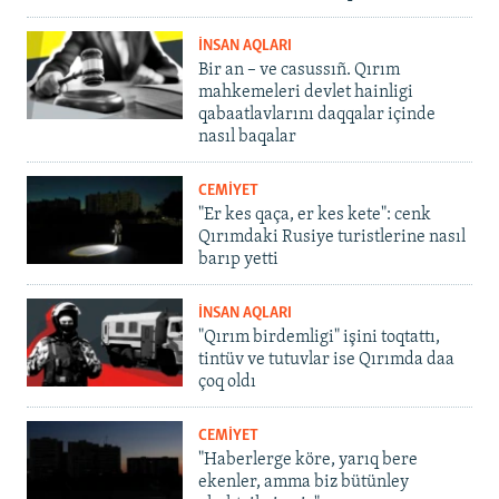
İNSAN AQLARI
Bir an – ve casussıñ. Qırım
mahkemeleri devlet hainligi
qabaatlavlarını daqqalar içinde
nasıl baqalar
CEMİYET
"Er kes qaça, er kes kete": cenk
Qırımdaki Rusiye turistlerine nasıl
barıp yetti
İNSAN AQLARI
"Qırım birdemligi" işini toqtattı,
tintüv ve tutuvlar ise Qırımda daa
çoq oldı
CEMİYET
"Haberlerge köre, yarıq bere
ekenler, amma biz bütünley