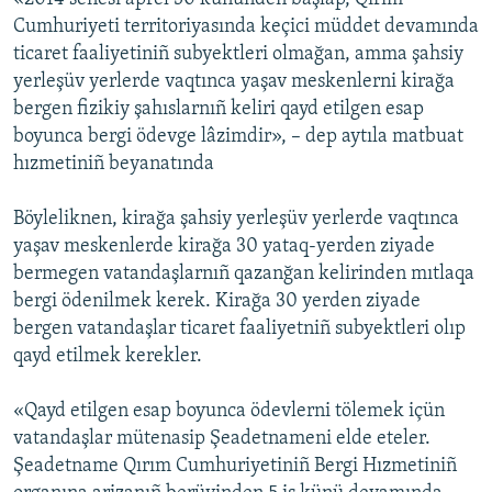
Cumhuriyeti territoriyasında keçici müddet devamında
ticaret faaliyetiniñ subyektleri olmağan, amma şahsiy
yerleşüv yerlerde vaqtınca yaşav meskenlerni kirağa
bergen fizikiy şahıslarnıñ keliri qayd etilgen esap
boyunca bergi ödevge lâzimdir», – dep aytıla matbuat
hızmetiniñ beyanatında
Böyleliknen, kirağa şahsiy yerleşüv yerlerde vaqtınca
yaşav meskenlerde kirağa 30 yataq-yerden ziyade
bermegen vatandaşlarnıñ qazanğan kelirinden mıtlaqa
bergi ödenilmek kerek. Kirağa 30 yerden ziyade
bergen vatandaşlar ticaret faaliyetniñ subyektleri olıp
qayd etilmek kerekler.
«Qayd etilgen esap boyunca ödevlerni tölemek içün
vatandaşlar mütenasip Şeadetnameni elde eteler.
Şeadetname Qırım Cumhuriyetiniñ Bergi Hızmetiniñ