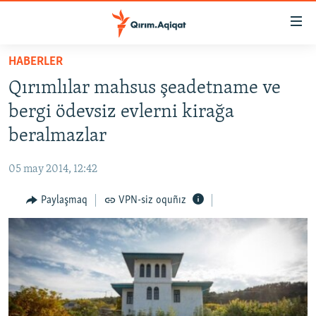
Link
açıqlığı
Esas
HABERLER
mündericege
HABERLER
Qırımlılar mahsus şeadetname ve
qaytmaq
SİYASET
Baş
bergi ödevsiz evlerni kirağa
İQTİSADİYAT
navigatsiyağa
beralmazlar
qaytmaq
CEMİYET
Qıdıruvğa
05 may 2014, 12:42
MEDENİYET
qaytmaq
Paylaşmaq
VPN-siz oquñız
İNSAN AQLARI
VİDEO
SÜRET
BLOGLAR
FİKİR