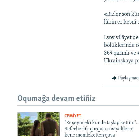
«Bizler soñ kü
lâkin er kesni 
Lvov vilâyet d
bölüklerinde r
369 qırımlı ve
Ukrainskaya p
Paylaşmaq
Oqumağa devam etiñiz
CEMİYET
"Er şeyni eki künde taşlap kettim".
Seferberlik qorqusı rusiyelilerni
kene memleketten quva