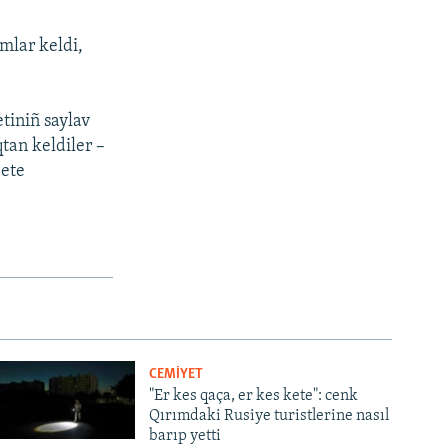
mlar keldi,
tiniñ saylav
tan keldiler –
 ete
CEMİYET
"Er kes qaça, er kes kete": cenk
Qırımdaki Rusiye turistlerine nasıl
barıp yetti