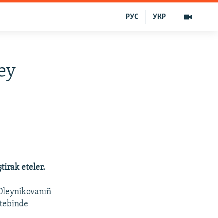
РУС
УКР
rey
tirak eteler.
 Oleynikovanıñ
ktebinde