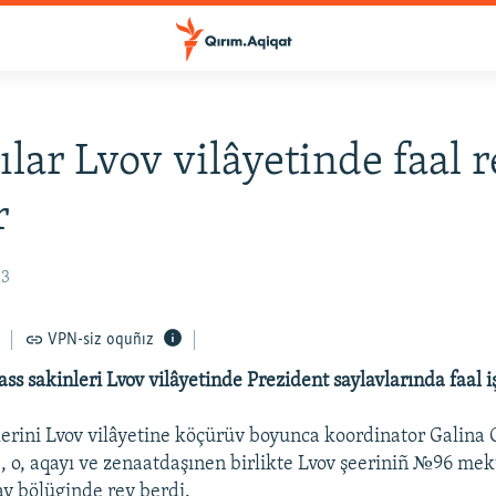
ılar Lvov vilâyetinde faal 
r
13
VPN-siz oquñız
s sakinleri Lvov vilâyetinde Prezident saylavlarında faal iş
erini Lvov vilâyetine köçürüv boyunca koordinator Galina
, o, aqayı ve zenaatdaşınen birlikte Lvov şeeriniñ №96 me
av bölüginde rey berdi.