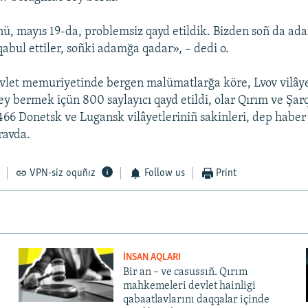
nü, mayıs 19-da, problemsiz qayd etildik. Bizden soñ da ada
qabul ettiler, soñki adamğa qadar», – dedi o.
evlet memuriyetinde bergen malümatlarğa köre, Lvov vilâye
ey bermek içün 800 saylayıcı qayd etildi, olar Qırım ve Şarq
 466 Donetsk ve Lugansk vilâyetleriniñ sakinleri, dep haber
ravda.
VPN-siz oquñız
Follow us
Print
İNSAN AQLARI
Bir an – ve casussıñ. Qırım
mahkemeleri devlet hainligi
qabaatlavlarını daqqalar içinde