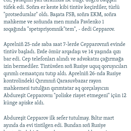
edi, yataqnıñ yan tarafında ise bizge doğru baqqan
tüfek edi. Soñra er keste kibi tintüv keçirdiler, türlü
"protseduralar" oldı. Başata FSB, soñra EKM, soñra
mahkeme ve soñunda men mında Pavlenko 1
soqağında "spetspriyomnik"tem", - dedi Cepparov.
Aprelniñ 25-nde saba saat 7-lerde Cepparovnıñ evinde
tintüv başladı. Evde ömür arqadaşı ve 14 yaşında qızı
bar edi. Cep telefonları alındı ve advokatnı çağırmağa
izin bermediler. Tintüvden soñ Rusiye uquq qoruyıcıları
qırımlı cemaatçını tutıp aldı. Aprelniñ 26-nda Rusiye
kontrolindeki Qırımnıñ Qarasuvbazar rayon
mahkemesi tutulğan qırımtatar aq qorçalayıcısı
Abdureşit Cepparovnı "poliske riayet etmegeni" içün 12
künge apiske aldı.
Abdureşit Cepparov ilk sefer tutulmay. Bıltır mart
ayında da evi tintilgen edi. Bundan soñ Rusiye