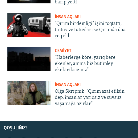
barıp yetti
İNSAN AQLARI
"Qırım birdemligi" işini toqtattı,
tintüv ve tutuvlar ise Qırımda daa
çoq oldı
CEMİYET
"Haberlerge köre, yarıq bere
ekenler, amma biz bütünley
ekektriksizmiz"
İNSAN AQLARI
Olğa Skrıpnık: "Qırım azat etilsin
dep, insanlar yarıqsız ve suvsuz
yaşamağa azırlar"
QOŞULIÑIZ!