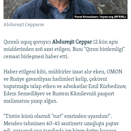
Русский
Українською
Abdureşit Cepparov
QOŞULIÑIZ!
Qırımlı uquq qoruyıcı
Abdureşit Ceppar
12 kün apis
müddetinden soñ azat etilgen. Bunı "Qırım birdemligi"
cemaat birleşmesi haber etti.
RFE/RS bütün saytları
Haber etilgeni kibi, mühbirler izaat alır eken, OMON
ve Rusiye gavardiyası hadimleri kelip, çeküvni
toqtatmağa talap etken ve advokatlar Emil Kürbedinov,
Edem Semedlâyev ve Rustem Kâmilevniñ pasport
malümatını yazıp alğan.
"Tintüv künü olarnıñ "tur!" emrinden uyandım!".
Menden tahminen 40-45 santimetr uzaqlıqta pıştav