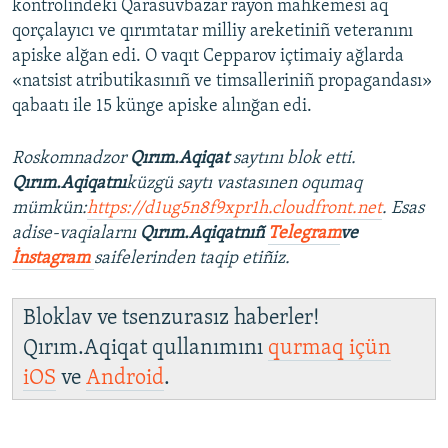
kontrolindeki Qarasuvbazar rayon mahkemesi aq
qorçalayıcı ve qırımtatar milliy areketiniñ veteranını
apiske alğan edi. O vaqıt Cepparov içtimaiy ağlarda
«natsist atributikasınıñ ve timsalleriniñ propagandası»
qabaatı ile 15 künge apiske alınğan edi.
Roskomnadzor
Qırım.Aqiqat
saytını blok etti.
Qırım.Aqiqatnı
küzgü saytı vastasınen oqumaq
mümkün:
https://d1ug5n8f9xpr1h.cloudfront.net
. Esas
adise-vaqialarnı
Qırım.Aqiqatnıñ
Telegram
ve
İnstagram
saifelerinden taqip etiñiz.
Bloklav ve tsenzurasız haberler!
Qırım.Aqiqat qullanımını
qurmaq içün
iOS
ve
Android
.