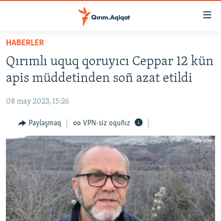
Link
açıqlığı
Esas
HABERLER
mündericege
HABERLER
Qırımlı uquq qoruyıcı Ceppar 12 kün
qaytmaq
SİYASET
Baş
apis müddetinden soñ azat etildi
İQTİSADİYAT
navigatsiyağa
qaytmaq
08 may 2023, 15:26
CEMİYET
Qıdıruvğa
MEDENİYET
Paylaşmaq
VPN-siz oquñız
qaytmaq
İNSAN AQLARI
VİDEO
SÜRET
BLOGLAR
FİKİR