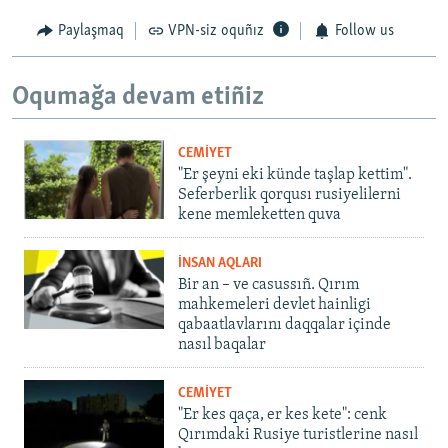
Paylaşmaq
VPN-siz oquñız
Follow us
Oqumağa devam etiñiz
CEMİYET
"Er şeyni eki künde taşlap kettim".
Seferberlik qorqusı rusiyelilerni
kene memleketten quva
İNSAN AQLARI
Bir an – ve casussıñ. Qırım
mahkemeleri devlet hainligi
qabaatlavlarını daqqalar içinde
nasıl baqalar
CEMİYET
"Er kes qaça, er kes kete": cenk
Qırımdaki Rusiye turistlerine nasıl