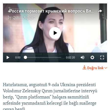
«Россия тормозит крымский вопрос». Владимир Зеленский ‒ о политзаключенных Крыма (видео)
by
Qırım.Aqiqat
No media source currently available
0:00
0:02:20
Doğru link
Hatırlatamız, avgustnıñ 9-nda Ukraina prezidenti
Volodımır Zelenskıy Qırım jurnalistlerine intervyü
berip, "Qırım platforması" halqara sammitiniñ
arfesinde yarımadanıñ kelecegi ile bağlı suallerge
cevap berdi.