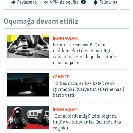
Paylaşmaq
VPN-siz oquñız
Follow us
Oqumağa devam etiñiz
İNSAN AQLARI
Bir an – ve casussıñ. Qırım
mahkemeleri devlet hainligi
qabaatlavlarını daqqalar içinde
nasıl baqalar
CEMİYET
"Er kes qaça, er kes kete": cenk
Qırımdaki Rusiye turistlerine nasıl
barıp yetti
İNSAN AQLARI
"Qırım birdemligi" işini toqtattı,
tintüv ve tutuvlar ise Qırımda daa
çoq oldı