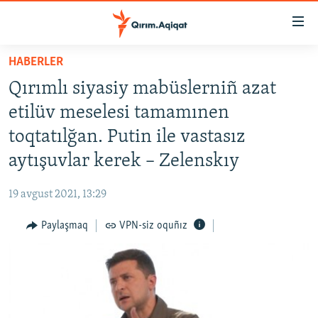
Link
açıqlığı
Esas
HABERLER
mündericege
HABERLER
Qırımlı siyasiy mabüslerniñ azat
qaytmaq
SİYASET
Baş
etilüv meselesi tamamınen
İQTİSADİYAT
navigatsiyağa
toqtatılğan. Putin ile vastasız
qaytmaq
CEMİYET
aytışuvlar kerek – Zelenskıy
Qıdıruvğa
MEDENİYET
qaytmaq
19 avgust 2021, 13:29
İNSAN AQLARI
Paylaşmaq
VPN-siz oquñız
VİDEO
SÜRET
BLOGLAR
FİKİR