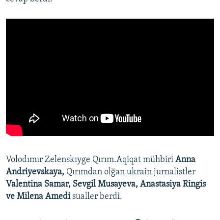
Volodımır Zelenskıyge Qırım.Aqiqat mühbiri
Anna
Andriyevskaya,
Qırımdan olğan ukrain jurnalistler
Valentina Samar, Sevgil Musayeva, Anastasiya Ringis
ve Milena Amedi
sualler berdi.