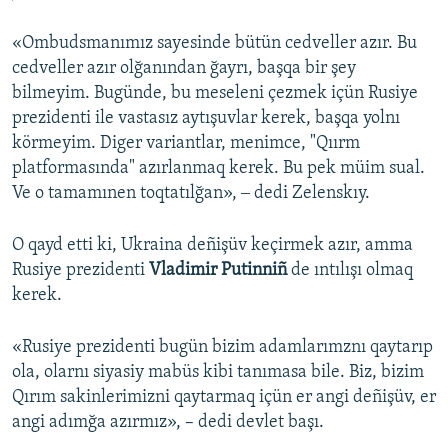
«Ombudsmanımız sayesinde bütün cedveller azır. Bu
cedveller azır olğanından ğayrı, başqa bir şey
bilmeyim. Bugünde, bu meseleni çezmek içün Rusiye
prezidenti ile vastasız aytışuvlar kerek, başqa yolnı
körmeyim. Diger variantlar, menimce, "Qıırm
platformasında" azırlanmaq kerek. Bu pek müim sual.
Ve o tamamınen toqtatılğan», ‒ dedi Zelenskıy.
O qayd etti ki, Ukraina deñişüv keçirmek azır, amma
Rusiye prezidenti
Vladimir Putinniñ
de ıntılışı olmaq
kerek.
«Rusiye prezidenti bugün bizim adamlarımznı qaytarıp
ola, olarnı siyasiy mabüs kibi tanımasa bile. Biz, bizim
Qırım sakinlerimizni qaytarmaq içün er angi deñişüv, er
angi adımğa azırmız», – dedi devlet başı.