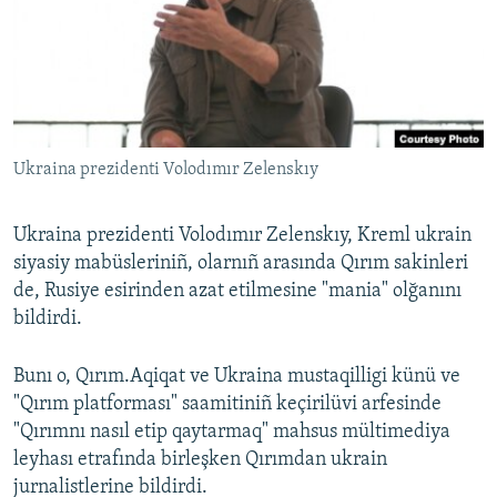
Русский
Українською
QOŞULIÑIZ!
Ukraina prezidenti Volodımır Zelenskıy
Ukraina prezidenti Volodımır Zelenskıy, Kreml ukrain
RFE/RS bütün saytları
siyasiy mabüsleriniñ, olarnıñ arasında Qırım sakinleri
de, Rusiye esirinden azat etilmesine "mania" olğanını
bildirdi.
Bunı o, Qırım.Aqiqat ve Ukraina mustaqilligi künü ve
"Qırım platforması" saamitiniñ keçirilüvi arfesinde
"Qırımnı nasıl etip qaytarmaq" mahsus mültimediya
leyhası etrafında birleşken Qırımdan ukrain
jurnalistlerine bildirdi.