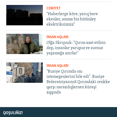
CEMİYET
"Haberlerge köre, yarıq bere
ekenler, amma biz bütünley
ekektriksizmiz"
İNSAN AQLARI
Olğa Skrıpnık: "Qırım azat etilsin
dep, insanlar yarıqsız ve suvsuz
yaşamağa azırlar"
İNSAN AQLARI
"Rusiye Qırımda onı
istemegenlerini bile edi". Rusiye
Federatsiyasınıñ Qırımdaki cenkke
qarşı narazılıqlarnen küreşi
aqqında
QOŞULIÑIZ!