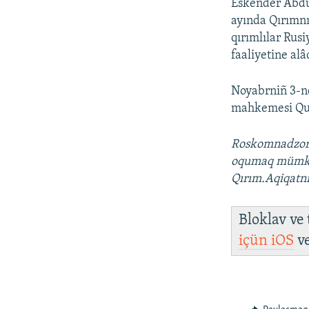
Eskender Abdu
ayında Qırımnı
qırımlılar Rusi
faaliyetine alâ
Noyabrniñ 3-n
mahkemesi Qurm
Roskomnadzor Q
oqumaq müm
Qırım.Aqiqatn
Bloklav ve
içün
iOS
v