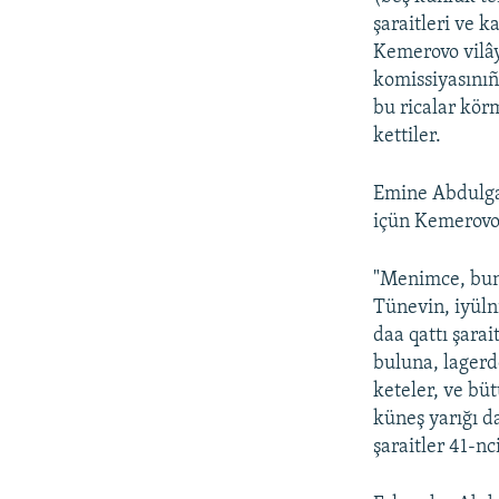
şaraitleri ve 
Kemerovo vilây
komissiyasınıñ
bu ricalar kör
kettiler.
Emine Abdulgan
içün Kemerovo 
"Menimce, bunı
Tünevin, iyüln
daa qattı şarai
buluna, lagerd
keteler, ve büt
küneş yarığı d
şaraitler 41-n