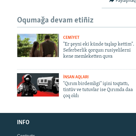
Paylaşmaq
Oqumağa devam etiñiz
CEMİYET
"Er şeyni eki künde taşlap kettim".
Seferberlik qorqusı rusiyelilerni
kene memleketten quva
İNSAN AQLARI
"Qırım birdemligi" işini toqtattı,
tintüv ve tutuvlar ise Qırımda daa
çoq oldı
Русский
INFO
Українською