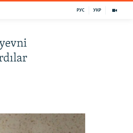
РУС
УКР
iyevni
rdılar