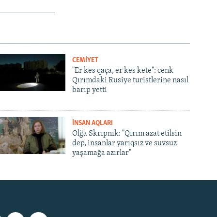
CEMİYET
"Er kes qaça, er kes kete": cenk
Qırımdaki Rusiye turistlerine nasıl
barıp yetti
İNSAN AQLARI
Olğa Skrıpnık: "Qırım azat etilsin
dep, insanlar yarıqsız ve suvsuz
yaşamağa azırlar"