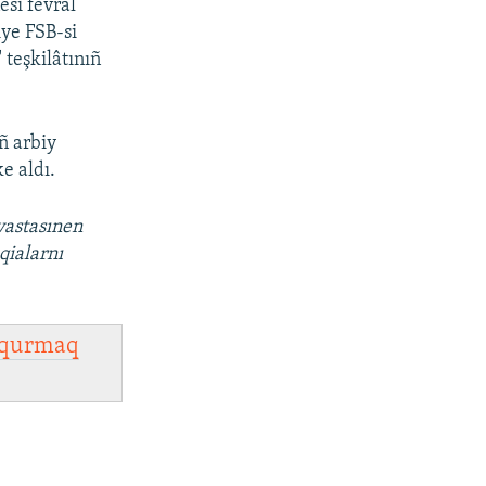
si fevral
ye FSB-si
 teşkilâtınıñ
ñ arbiy
e aldı.
vastasınen
qialarnı
qurmaq