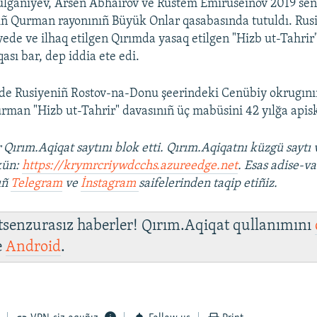
lganiyev, Arsen Abhairov ve Rustem Emiruseinov 2019 sene
ñ Qurman rayonınıñ Büyük Onlar qasabasında tutuldı. Rusi
yede ve ilhaq etilgen Qırımda yasaq etilgen "Hizb ut-Tahrir"
qası bar, dep iddia ete edi.
de Rusiyeniñ Rostov-na-Donu şeerindeki Cenübiy okrugını
an "Hizb ut-Tahrir" davasınıñ üç mabüsini 42 yılğa apisk
ırım.Aqiqat saytını blok etti. Qırım.Aqiqatnı küzgü saytı 
kün:
https://krymrcriywdcchs.azureedge.net
. Esas adise-va
ıñ
Telegram
ve
İnstagram
saifelerinden taqip etiñiz.
 tsenzurasız haberler! Qırım.Aqiqat qullanımını
e
Android
.