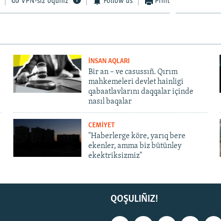
VPN-siz oquñız
Follow us
Print
İNSAN AQLARI
Bir an – ve casussıñ. Qırım
mahkemeleri devlet hainligi
qabaatlavlarını daqqalar içinde
nasıl baqalar
CEMİYET
"Haberlerge köre, yarıq bere
ekenler, amma biz bütünley
ekektriksizmiz"
QOŞULIÑIZ!