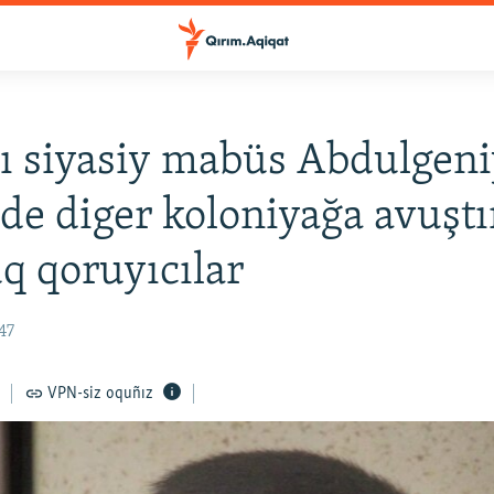
ı siyasiy mabüs Abdulgen
de diger koloniyağa avuştı
 qoruyıcılar
47
VPN-siz oquñız