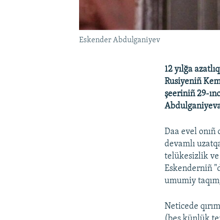
Eskender Abdulganiyev
12 yılğa azatl
Rusiyeniñ Keme
şeeriniñ 29-ın
Abdulganiyeva 
Daa evel onıñ 
devamlı uzatqa
telükesizlik v
Eskenderniñ "d
umumiy taqımğa
Neticede qırım
(beş künlük te