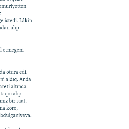
 memuriyetten
t
e istedi. Lâkin
adan alıp
ul etmegeni
da otura edi.
ni aldıq. Anda
areti altında
taqnı alıp
ñız bir saat,
ma köre,
 Abdulganiyeva.