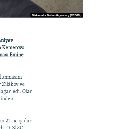
aniyev
an Kemerovo
anası Emine
bulunmasını
y Zilâkov ve
lağan edi. Olar
binden
iñ 21-ne qadar
dı. O, ŞİZO