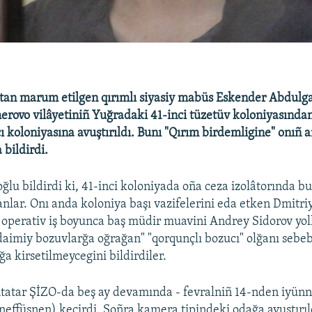
ıqtan marum etilgen qırımlı siyasiy mabüs Eskender Abdulg
rovo vilâyetiniñ Yuğradaki 41-inci tüzetüv koloniyasınd
cı koloniyasına avuştırıldı. Bunı "Qırım birdemligine" onıñ 
bildirdi.
oğlu bildirdi ki, 41-inci koloniyada oña ceza izolâtorında 
nlar. Onı anda koloniya başı vazifelerini eda etken Dmitri
e operativ iş boyunca baş müdir muavini Andrey Sidorov yol
aimiy bozuvlarğa oğrağan" "qorqunçlı bozucı" olğanı sebe
 kirsetilmeycegini bildirdiler.
tatar ŞİZO-da beş ay devamında - fevralniñ 14-nden iyünn
neffüsnen) keçirdi. Soñra kamera tipindeki odağa avuştırıl