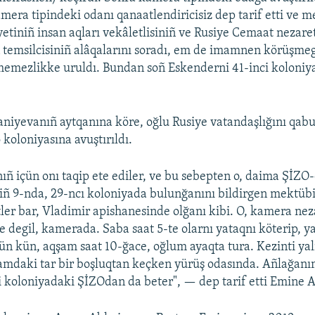
kamera tipindeki odanı qanaatlendiricisiz dep tarif etti ve
etiniñ insan aqları vekâletlisiniñ ve Rusiye Cemaat nezare
 temsilcisiniñ alâqalarını soradı, em de imamnen körüşmeg
memezlikke uruldı. Bundan soñ Eskenderni 41-inci koloniy
iyevanıñ aytqanına köre, oğlu Rusiye vatandaşlığını qab
koloniyasına avuştırıldı.
ñ içün onı taqip ete ediler, ve bu sebepten o, daima ŞİZO-
iñ 9-nda, 29-ncı koloniyada bulunğanını bildirgen mektübi
tler bar, Vladimir apishanesinde olğanı kibi. O, kamera nez
e degil, kamerada. Saba saat 5-te olarnı yataqnı köterip, ya
ün kün, aqşam saat 10-ğace, oğlum ayaqta tura. Kezinti yalı
amdaki tar bir boşluqtan keçken yürüş odasında. Añlağanı
ci koloniyadaki ŞİZOdan da beter", — dep tarif etti Emine