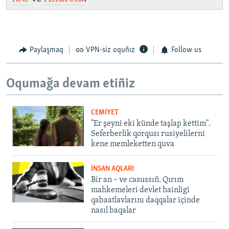
Paylaşmaq
VPN-siz oquñız
Follow us
Oqumağa devam etiñiz
CEMİYET
"Er şeyni eki künde taşlap kettim".
Seferberlik qorqusı rusiyelilerni
kene memleketten quva
İNSAN AQLARI
Bir an – ve casussıñ. Qırım
mahkemeleri devlet hainligi
qabaatlavlarını daqqalar içinde
nasıl baqalar