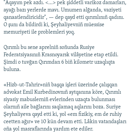
"Aqayım pek azdı. <...> pek şiddetli varikoz damarları,
ayağı bazı yerlerde mavı. Umumen alğanda, vaziyeti
qanaatlendiricidir", — dep qayd etti qırımlınıñ qadını.
O şunı da bildirdi ki, Şeyhaliyevniñ müessise
memuriyeti ile problemleri yoq.
Qırımlı bu sene aprelniñ soñunda Rusiye
Federatsiyasınıñ Krasnoyarsk vilâyetine etap etildi.
Şimdi o tuvğan Qırımdan 6 biñ kilometr uzaqlıqta
buluna.
«Hizb-ut-Tahrir»niñ başqa işleri üzerinde çalışqan
advokat Emil Kurbedinovnıñ aytqanına köre, Qırımlı
siyasiy mabuslerniñ evlerinden uzaqta bulunması
olarnıñ aile bağlarını saqlamaq aqlarını boza. Suriye
Şeyhaliyeva qayd etti ki, yol «em fizikiy, em de ruhiy
ceetten ağır» ve 10 kün devam etti. Lâkin vatandaşları
oña yol masraflarında yardım ete ediler.