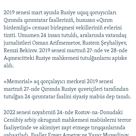
2019 senesi mart ayında Rusiye uquq qoruyıcıları
Qırımda qırımtatar faalleriniñ, hususan «Qırım
birdemligi» cemaat birleşmesi vekilleriniñ evlerini
tintti. Umumen 24 insan tutuldı, aralarında vatandaş
jurnalistleri Osman Arifmemetov, Rustem Şeyhaliyev,
Remzi Bekirov. 2019 senesi martnıñ 27-nde ve 28-nde
Aqmescitteki Rusiye mahkemesi tutulğanlarnı apiske
aldı.
«Memorial» aq qorçalayıcı merkezi 2019 senesi
martnıñ 27-nde Qırımda Rusiye quvetçileri tarafından
tutulğan 24 qırımtatar faalini siyasiy mabüs dep tanıdı.
2022 senesi noyabrniñ 24-nde Rostov-na-Donudaki
Cenübiy arbiy okrugınıñ mahkemesi mabüslerni terror
faaliyetinde ve akimiyet zapt etmege tırışqanlarında
qabaatladı. Faaller Enver Ametov ve Yaşar Muyedinov