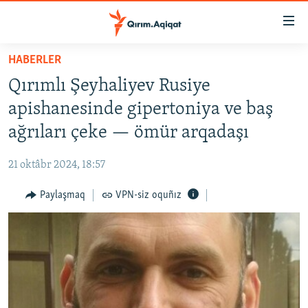
Link
açıqlığı
Esas
HABERLER
mündericege
HABERLER
Qırımlı Şeyhaliyev Rusiye
qaytmaq
SİYASET
Baş
apishanesinde gipertoniya ve baş
İQTİSADİYAT
navigatsiyağa
ağrıları çeke — ömür arqadaşı
qaytmaq
CEMİYET
Qıdıruvğa
21 oktâbr 2024, 18:57
MEDENİYET
qaytmaq
Paylaşmaq
VPN-siz oquñız
İNSAN AQLARI
VİDEO
SÜRET
BLOGLAR
FİKİR