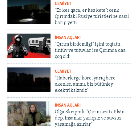
CEMİYET
"Er kes qaça, er kes kete": cenk
Qırımdaki Rusiye turistlerine nasıl
barıp yetti
İNSAN AQLARI
"Qırım birdemligi" işini toqtattı,
tintüv ve tutuvlar ise Qırımda daa
çoq oldı
CEMİYET
"Haberlerge köre, yarıq bere
ekenler, amma biz bütünley
ekektriksizmiz"
İNSAN AQLARI
Olğa Skrıpnık: "Qırım azat etilsin
dep, insanlar yarıqsız ve suvsuz
yaşamağa azırlar"