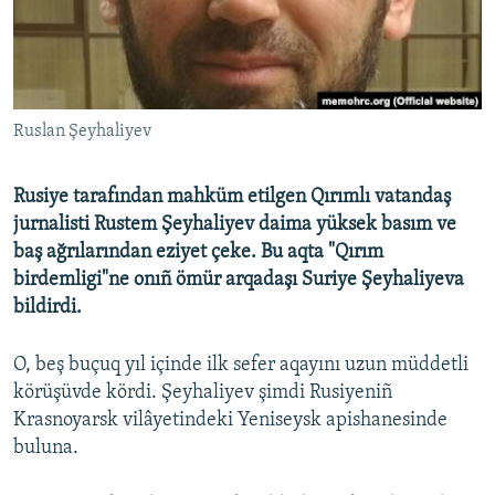
Русский
Українською
Ruslan Şeyhaliyev
QOŞULIÑIZ!
Rusiye tarafından mahküm etilgen Qırımlı vatandaş
jurnalisti Rustem Şeyhaliyev daima yüksek basım ve
RFE/RS bütün saytları
baş ağrılarından eziyet çeke. Bu aqta "Qırım
birdemligi"ne onıñ ömür arqadaşı Suriye Şeyhaliyeva
bildirdi.
O, beş buçuq yıl içinde ilk sefer aqayını uzun müddetli
körüşüvde kördi. Şeyhaliyev şimdi Rusiyeniñ
Krasnoyarsk vilâyetindeki Yeniseysk apishanesinde
buluna.