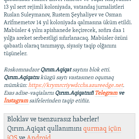
13 yıl sert rejimli koloniyada, vatandaş jurnalistleri
Ruslan Suleymanov, Rustem Şeyhaliyev ve Osman
Arifmemetov 14 yıl koloniyada qalmasına üküm etildi.
Mabüsler 4 yılnı apishanede keçirecek, soñra daa 1
yılğa areket serbestligi sıñırlanacaq. Mabüsler özüni
qabaatlı olaraq tanımayıp, siyasiy taqip olğanını
tüşüneler.
Roskomnadzor
Qırım.Aqiqat
saytını blok etti.
Qırım.Aqiqatnı
küzgü saytı vastasınen oqumaq
mümkün:
https://krymrcriywdcchs.azureedge.net
.
Esas adise-vaqialarnı
Qırım.Aqiqatnıñ
Telegram
ve
İnstagram
saifelerinden taqip etiñiz.
Bloklav ve tsenzurasız haberler!
Qırım.Aqiqat qullanımını
qurmaq içün
iOS
ve
Android
.