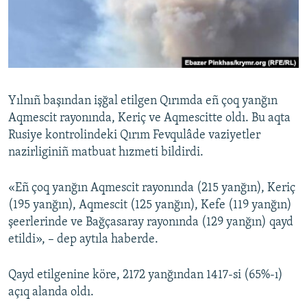
Русский
Українською
QOŞULIÑIZ!
Yılnıñ başından işğal etilgen Qırımda eñ çoq yanğın
Aqmescit rayonında, Keriç ve Aqmescitte oldı. Bu aqta
Rusiye kontrolindeki Qırım Fevqulâde vaziyetler
RFE/RS bütün saytları
nazirliginiñ matbuat hızmeti bildirdi.
«Eñ çoq yanğın Aqmescit rayonında (215 yanğın), Keriç
(195 yanğın), Aqmescit (125 yanğın), Kefe (119 yanğın)
şeerlerinde ve Bağçasaray rayonında (129 yanğın) qayd
etildi», – dep aytıla haberde.
Qayd etilgenine köre, 2172 yanğından 1417-si (65%-ı)
açıq alanda oldı.