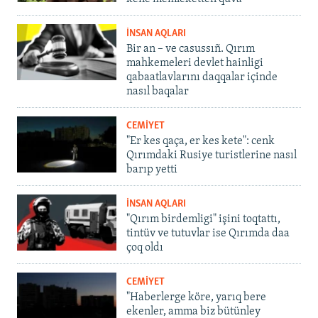
İNSAN AQLARI
Bir an – ve casussıñ. Qırım
mahkemeleri devlet hainligi
qabaatlavlarını daqqalar içinde
nasıl baqalar
CEMİYET
"Er kes qaça, er kes kete": cenk
Qırımdaki Rusiye turistlerine nasıl
barıp yetti
İNSAN AQLARI
"Qırım birdemligi" işini toqtattı,
tintüv ve tutuvlar ise Qırımda daa
çoq oldı
CEMİYET
"Haberlerge köre, yarıq bere
ekenler, amma biz bütünley