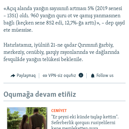
«Açıq alanda yanğın sayısınıñ artması 5% (2019 senesi
– 1351) oldı. 960 yanğın quru ot ve qamış yanmasınen
bağlı (keçken sene 852 edi, 12,7%-ğa arttı)», – dep qayd
ete müessise.
Hatırlatamız, iyülniñ 21-ne qadar Qırımnıñ ğarbiy,
merkeziy, cenübiy, şarqiy rayonlarında ve dağlarında
fevqulâde yanğın telükesi beklenile.
Paylaşmaq
VPN-siz oquñız
Follow us
Oqumağa devam etiñiz
CEMİYET
"Er şeyni eki künde taşlap kettim".
Seferberlik qorqusı rusiyelilerni
kene memleketten quva