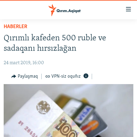
Link
açıqlığı
Esas
HABERLER
mündericege
HABERLER
Qırımlı kafeden 500 ruble ve
qaytmaq
SİYASET
Baş
sadaqanı hırsızlağan
İQTİSADİYAT
navigatsiyağa
qaytmaq
24 mart 2019, 16:00
CEMİYET
Qıdıruvğa
MEDENİYET
Paylaşmaq
VPN-siz oquñız
qaytmaq
İNSAN AQLARI
VİDEO
SÜRET
BLOGLAR
FİKİR