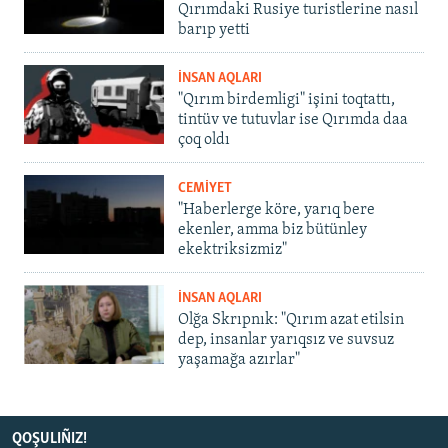
Qırımdaki Rusiye turistlerine nasıl
barıp yetti
İNSAN AQLARI
"Qırım birdemligi" işini toqtattı,
tintüv ve tutuvlar ise Qırımda daa
çoq oldı
CEMİYET
"Haberlerge köre, yarıq bere
ekenler, amma biz bütünley
ekektriksizmiz"
İNSAN AQLARI
Olğa Skrıpnık: "Qırım azat etilsin
dep, insanlar yarıqsız ve suvsuz
yaşamağa azırlar"
QOŞULIÑIZ!