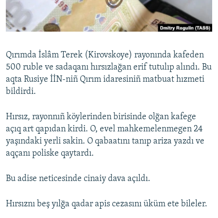
Русский
Українською
Qırımda İslâm Terek (Kirovskoye) rayonında kafeden
QOŞULIÑIZ!
500 ruble ve sadaqanı hırsızlağan erif tutulıp alındı. Bu
aqta Rusiye İİN-niñ Qırım idaresiniñ matbuat hızmeti
bildirdi.
RFE/RS bütün saytları
Hırsız, rayonnıñ köylerinden birisinde olğan kafege
açıq art qapıdan kirdi. O, evel mahkemelenmegen 24
yaşındaki yerli sakin. O qabaatını tanıp ariza yazdı ve
aqçanı poliske qaytardı.
Bu adise neticesinde cinaiy dava açıldı.
Hırsıznı beş yılğa qadar apis cezasını üküm ete bileler.