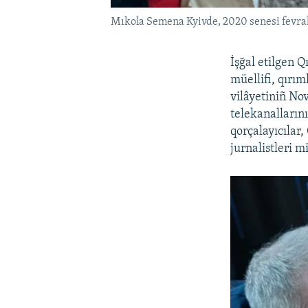
Mıkola Semena Kyivde, 2020 senesi fevral
İşğal etilgen 
müellifi, qırım
vilâyetiniñ No
telekanalların
qorçalayıcılar
jurnalistleri m