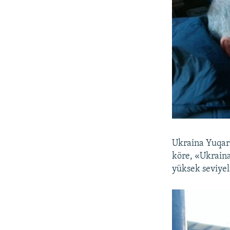
Ukraina Yuqarı
köre, «Ukraina
yüksek seviyeli