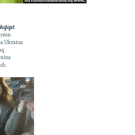
Aqiqat
erson
da Ukraina
aq
raina
adı.