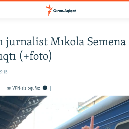
ı jurnalist Mıkola Semena
ıqtı (+foto)
9:15
VPN-siz oquñız