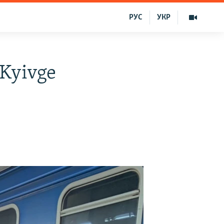
РУС
УКР
 Kyivge