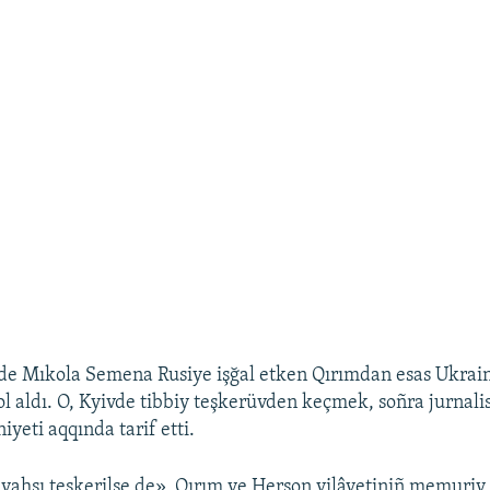
nde Mıkola Semena Rusiye işğal etken Qırımdan esas Ukrai
ol aldı. O, Kyivde tibbiy teşkerüvden keçmek, soñra jurnalis
yeti aqqında tarif etti.
ahşı teşkerilse de», Qırım ve Herson vilâyetiniñ memuriy 