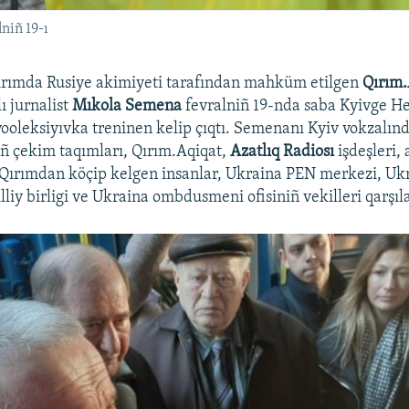
niñ 19-ı
Qırımda Rusiye akimiyeti tarafından mahküm etilgen
Qırım.
lı jurnalist
Mıkola Semena
fevralniñ 19-nda saba Kyivge H
vooleksiyıvka treninen kelip çıqtı. Semenanı Kyiv vokzalın
ıñ çekim taqımları, Qırım.Aqiqat,
Azatlıq Radiosı
işdeşleri, 
, Qırımdan köçip kelgen insanlar, Ukraina PEN merkezi, Uk
illiy birligi ve Ukraina ombdusmeni ofisiniñ vekilleri qarşıl