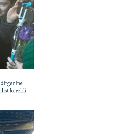
ldirgenine
list kerekli