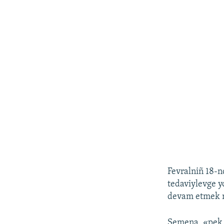
Fevralniñ 18-
tedaviylevge y
devam etmek ni
Semena, «pek y