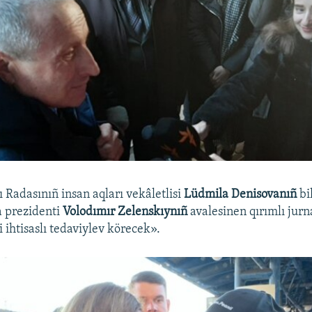
 Radasınıñ insan aqları vekâletlisi
Lüdmila Denisovanıñ
bi
 prezidenti
Volodımır Zelenskıynıñ
avalesinen qırımlı jurna
 ihtisaslı tedaviylev körecek».