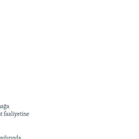
nağa
t faaliyetine
sıñırında