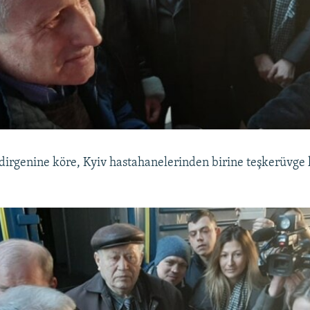
dirgenine köre, Kyiv hastahanelerinden birine teşkerüvge