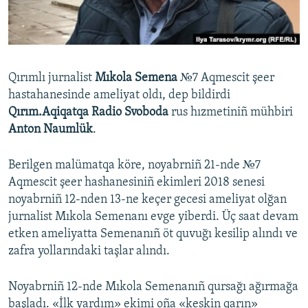
Русский
Українською
Qırımlı jurnalist
Mıkola Semena
№7 Aqmescit şeer
QOŞULIÑIZ!
hastahanesinde ameliyat oldı, dep bildirdi
Qırım.Aqiqatqa Radio Svoboda
rus hızmetiniñ mühbiri
Anton Naumlük
.
RFE/RS bütün saytları
Berilgen malümatqa köre, noyabrniñ 21-nde №7
Aqmescit şeer hashanesiniñ ekimleri 2018 senesi
noyabrniñ 12-nden 13-ne keçer gecesi ameliyat olğan
jurnalist Mıkola Semenanı evge yiberdi. Üç saat devam
etken ameliyatta Semenanıñ öt quvuğı kesilip alındı ve
zafra yollarındaki taşlar alındı.
Noyabrniñ 12-nde Mıkola Semenanıñ qursağı ağırmağa
başladı. «İlk yardım» ekimi oña «keskin qarın»