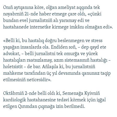
Onıñ aytqanına köre, olğan ameliyat aqqında tek
noyabrniñ 21-nde haber etmege çare oldı, «çünki
bundan evel jurnalistniñ alı yaramay edi ve
hastahanede internetke kirmege imkânı olmağan edi».
«Belli ki, bu hastalıq doğru beslenmegen ve stress
yaşağan insanlarda ola. Endiden soñ, – dep qayd ete
advokat, – belli jurnalistni tek omurğa ve yürek
hastalıqları raatsızlamay, azım sistemasınıñ hastalığı –
holetsistit – de bar. Añlaşıla ki, bu jurnalistniñ
mahkeme tarafından üç yıl devamında qanunsız taqip
etilmesiniñ neticesidir».
Oktâbrniñ 2-nde belli oldı ki, Semenağa Kyivniñ
kardiologik hastahanesine tedavi körmek içün işğal
etilgen Qırımdan çıqmağa izin berilmedi.