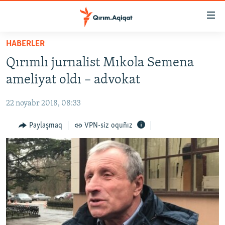
Link
açıqlığı
Esas
HABERLER
mündericege
HABERLER
Qırımlı jurnalist Mıkola Semena
qaytmaq
SİYASET
Baş
ameliyat oldı – advokat
İQTİSADİYAT
navigatsiyağa
qaytmaq
22 noyabr 2018, 08:33
CEMİYET
Qıdıruvğa
MEDENİYET
Paylaşmaq
VPN-siz oquñız
qaytmaq
İNSAN AQLARI
VİDEO
SÜRET
BLOGLAR
FİKİR