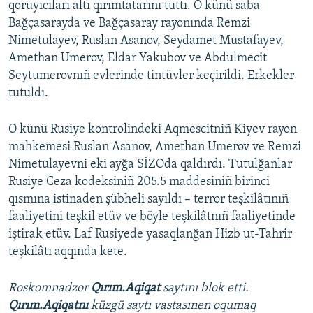
qoruyıcıları altı qırımtatarını tuttı. O künü saba
Bağçasarayda ve Bağçasaray rayonında Remzi
Nimetulayev, Ruslan Asanov, Seydamet Mustafayev,
Amethan Umerov, Eldar Yakubov ve Abdulmecit
Seytumerovnıñ evlerinde tintüvler keçirildi. Erkekler
tutuldı.
O künü Rusiye kontrolindeki Aqmescitniñ Kiyev rayon
mahkemesi Ruslan Asanov, Amethan Umerov ve Remzi
Nimetulayevni eki ayğa SİZOda qaldırdı. Tutulğanlar
Rusiye Ceza kodeksiniñ 205.5 maddesiniñ birinci
qısmına istinaden şübheli sayıldı – terror teşkilâtınıñ
faaliyetini teşkil etüv ve böyle teşkilâtnıñ faaliyetinde
iştirak etüv. Laf Rusiyede yasaqlanğan Hizb ut-Tahrir
teşkilâtı aqqında kete.
Roskomnadzor
Qırım.Aqiqat
saytını blok etti.
Qırım.Aqiqatnı
küzgü saytı vastasınen oqumaq