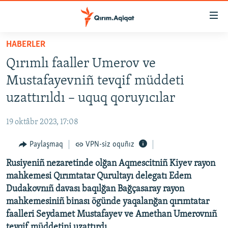
Link
açıqlığı
Esas
HABERLER
mündericege
HABERLER
Qırımlı faaller Umerov ve
qaytmaq
SİYASET
Baş
Mustafayevniñ tevqif müddeti
İQTİSADİYAT
navigatsiyağa
uzattırıldı – uquq qoruyıcılar
qaytmaq
CEMİYET
Qıdıruvğa
19 oktâbr 2023, 17:08
MEDENİYET
qaytmaq
Paylaşmaq
VPN-siz oquñız
İNSAN AQLARI
Rusiyeniñ nezaretinde olğan Aqmescitniñ Kiyev rayon
VİDEO
mahkemesi Qırımtatar Qurultayı delegatı Edem
SÜRET
Dudakovnıñ davası baqılğan Bağçasaray rayon
BLOGLAR
mahkemesiniñ binası ögünde yaqalanğan qırımtatar
faalleri Seydamet Mustafayev ve Amethan Umerovnıñ
FİKİR
tevqif müddetini uzattırdı.