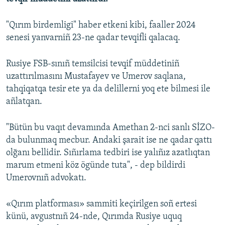
Русский
"Qırım birdemligi" haber etkeni kibi, faaller 2024
Українською
senesi yanvarniñ 23-ne qadar tevqifli qalacaq.
QOŞULIÑIZ!
Rusiye FSB-sınıñ temsilcisi tevqif müddetiniñ
uzattırılmasını Mustafayev ve Umerov saqlana,
tahqiqatqa tesir ete ya da delillerni yoq ete bilmesi ile
añlatqan.
RFE/RS bütün saytları
"Bütün bu vaqıt devamında Amethan 2-nci sanlı SİZO-
da bulunmaq mecbur. Andaki şarait ise ne qadar qattı
olğanı bellidir. Sıñırlama tedbiri ise yalıñız azatlıqtan
marum etmeni köz ögünde tuta", - dep bildirdi
Umerovnıñ advokatı.
«Qırım platforması» sammiti keçirilgen soñ ertesi
künü, avgustnıñ 24-nde, Qırımda Rusiye uquq