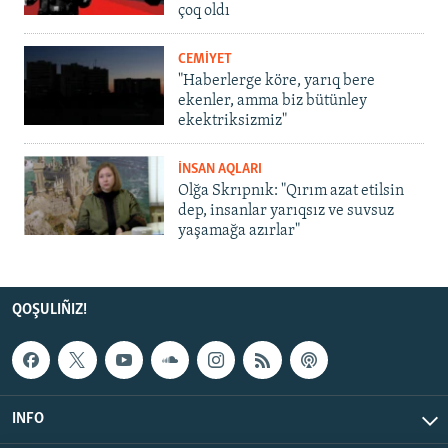
çoq oldı
CEMİYET
"Haberlerge köre, yarıq bere
ekenler, amma biz bütünley
ekektriksizmiz"
İNSAN AQLARI
Olğa Skrıpnık: "Qırım azat etilsin
dep, insanlar yarıqsız ve suvsuz
yaşamağa azırlar"
QOŞULIÑIZ!
INFO