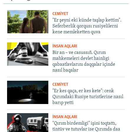
CEMİYET
"Er şeyni eki künde taşlap kettim".
Seferberlik qorqusı rusiyelilerni
kene memleketten quva
İNSAN AQLARI
Bir an – ve casussıñ. Qırım
mahkemeleri devlet hainligi
qabaatlavlarını daqqalar içinde
nasıl baqalar
CEMİYET
"Er kes qaça, er kes kete": cenk
Qırımdaki Rusiye turistlerine nasıl
barıp yetti
İNSAN AQLARI
"Qırım birdemligi" işini toqtattı,
tintüv ve tutuvlar ise Qırımda daa