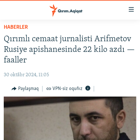
Link
açıqlığı
Esas
HABERLER
mündericege
HABERLER
Qırımlı cemaat jurnalisti Arifmetov
qaytmaq
SİYASET
Baş
Rusiye apishanesinde 22 kilo azdı —
İQTİSADİYAT
navigatsiyağa
faaller
qaytmaq
CEMİYET
Qıdıruvğa
30 oktâbr 2024, 11:05
MEDENİYET
qaytmaq
Paylaşmaq
VPN-siz oquñız
İNSAN AQLARI
VİDEO
SÜRET
BLOGLAR
FİKİR