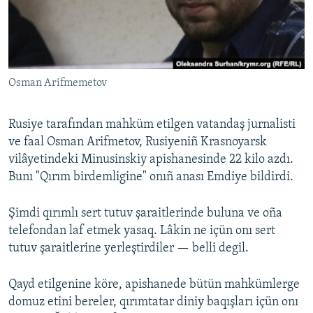
Русский
Українською
Osman Arifmemetov
QOŞULIÑIZ!
Rusiye tarafından mahküm etilgen vatandaş jurnalisti
ve faal Osman Arifmetov, Rusiyeniñ Krasnoyarsk
RFE/RS bütün saytları
vilâyetindeki Minusinskiy apishanesinde 22 kilo azdı.
Bunı "Qırım birdemligine" onıñ anası Emdiye bildirdi.
Şimdi qırımlı sert tutuv şaraitlerinde buluna ve oña
telefondan laf etmek yasaq. Lâkin ne içün onı sert
tutuv şaraitlerine yerleştirdiler — belli degil.
Qayd etilgenine köre, apishanede bütün mahkümlerge
domuz etini bereler, qırımtatar diniy baqışları içün onı