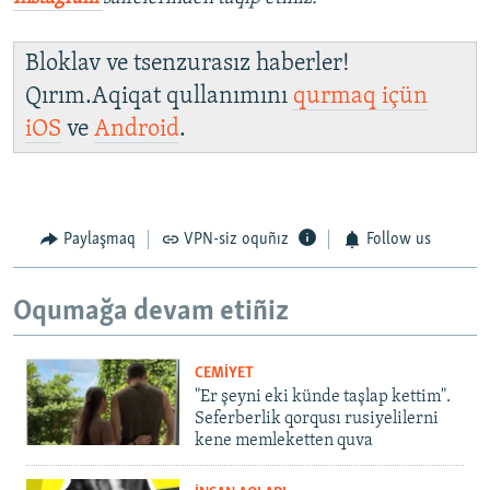
Bloklav ve tsenzurasız haberler!
Qırım.Aqiqat qullanımını
qurmaq içün
iOS
ve
Android
.
Paylaşmaq
VPN-siz oquñız
Follow us
Oqumağa devam etiñiz
CEMİYET
"Er şeyni eki künde taşlap kettim".
Seferberlik qorqusı rusiyelilerni
kene memleketten quva