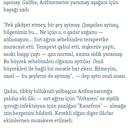
aşamay. Ğaliba, Arifmemetov yaramay aşağanı içün
bayağı azdı.
"Pek şikâyet etmey, bir şey aytmay. Qısqadan aytsaq,
bilgenimiz bu... Ne içün o, o qadar azğamı —
añlamayım... Sırt ağrısı sebebinden terapevtke
muracaat etti. Terapevt qabul etti, teşkerüv yaptı,
sanki baqıp çıqtı — qan normal, amma sidik yaramay.
Bu büyrek sebebinden olğanını ayttılar. Onıñ
büyrekleri ile bağlı bir mesele bar eken. Bilmeyim,
nasıl — bu şeylerni de aytmay", — dep ayttı onıñ anası.
Qadın, tibbiy bölükniñ yolbaşçısı Arifmemetovğa
yalıñız eki ilâc — sırt ağrısı içün "Voltaren" ve siydik
quvuğı infektsiyası içün yazılğan "Kanefron" — almağa
izin bergenini bildirdi. Kerekli olğan diger ilâclar
ekimlernen muzakere etilmeli.