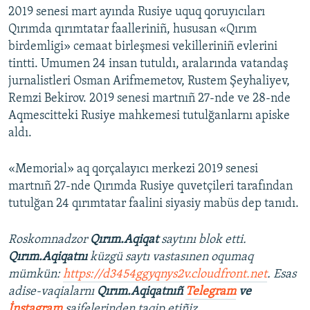
2019 senesi mart ayında Rusiye uquq qoruyıcıları
Qırımda qırımtatar faalleriniñ, hususan «Qırım
birdemligi» cemaat birleşmesi vekilleriniñ evlerini
tintti. Umumen 24 insan tutuldı, aralarında vatandaş
jurnalistleri Osman Arifmemetov, Rustem Şeyhaliyev,
Remzi Bekirov. 2019 senesi martnıñ 27-nde ve 28-nde
Aqmescitteki Rusiye mahkemesi tutulğanlarnı apiske
aldı.
«Memorial» aq qorçalayıcı merkezi 2019 senesi
martnıñ 27-nde Qırımda Rusiye quvetçileri tarafından
tutulğan 24 qırımtatar faalini siyasiy mabüs dep tanıdı.
Roskomnadzor
Qırım.Aqiqat
saytını blok etti.
Qırım.Aqiqatnı
küzgü saytı vastasınen oqumaq
mümkün:
https://d3454ggyqnys2v.cloudfront.net
. Esas
adise-vaqialarnı
Qırım.Aqiqatnıñ
Telegram
ve
İnstagram
saifelerinden taqip etiñiz.