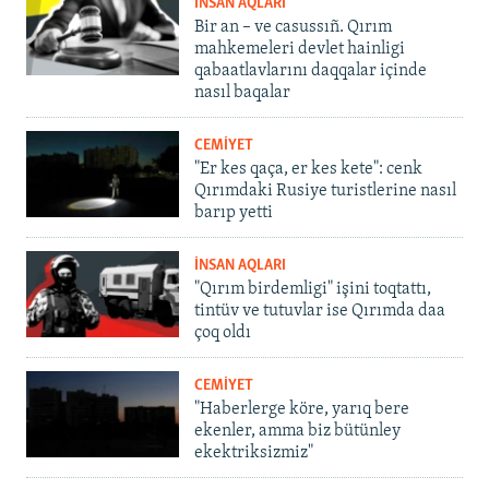
İNSAN AQLARI
Bir an – ve casussıñ. Qırım
mahkemeleri devlet hainligi
qabaatlavlarını daqqalar içinde
nasıl baqalar
CEMİYET
"Er kes qaça, er kes kete": cenk
Qırımdaki Rusiye turistlerine nasıl
barıp yetti
İNSAN AQLARI
"Qırım birdemligi" işini toqtattı,
tintüv ve tutuvlar ise Qırımda daa
çoq oldı
CEMİYET
"Haberlerge köre, yarıq bere
ekenler, amma biz bütünley
ekektriksizmiz"