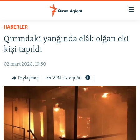
Link
açıqlığı
Esas
HABERLER
mündericege
HABERLER
Qırımdaki yanğında elâk olğan eki
qaytmaq
SİYASET
Baş
kişi tapıldı
İQTİSADİYAT
navigatsiyağa
qaytmaq
02 mart 2020, 19:50
CEMİYET
Qıdıruvğa
MEDENİYET
Paylaşmaq
VPN-siz oquñız
qaytmaq
İNSAN AQLARI
VİDEO
SÜRET
BLOGLAR
FİKİR