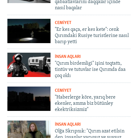
qabaatlavlarını daqqalar içinde
nasıl baqalar
CEMİYET
"Er kes qaça, er kes kete": cenk
Qırımdaki Rusiye turistlerine nasıl
barıp yetti
İNSAN AQLARI
"Qırım birdemligi" işini toqtattı,
tintüv ve tutuvlar ise Qırımda daa
çoq oldı
CEMİYET
"Haberlerge köre, yarıq bere
ekenler, amma biz bütünley
ekektriksizmiz"
İNSAN AQLARI
Olğa Skrıpnık: "Qırım azat etilsin
dep, insanlar yarıqsız ve suvsuz