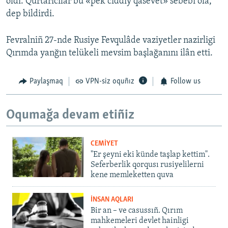
oldı. Qurtarıcılar bu «pek ciddiy qasevet» sebebi ola,
dep bildirdi.
Fevralniñ 27-nde Rusiye Fevqulâde vaziyetler nazirligi
Qırımda yanğın telükeli mevsim başlağanını ilân etti.
Paylaşmaq
VPN-siz oquñız
Follow us
Oqumağa devam etiñiz
CEMİYET
"Er şeyni eki künde taşlap kettim".
Seferberlik qorqusı rusiyelilerni
kene memleketten quva
İNSAN AQLARI
Bir an – ve casussıñ. Qırım
mahkemeleri devlet hainligi