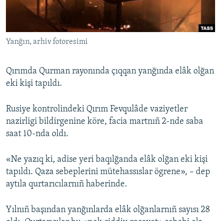
Русский
Українською
Yanğın, arhiv fotoresimi
QOŞULIÑIZ!
Qırımda Qurman rayonında çıqqan yanğında elâk olğan
eki kişi tapıldı.
RFE/RS bütün saytları
Rusiye kontrolindeki Qırım Fevqulâde vaziyetler
nazirligi bildirgenine köre, facia martnıñ 2-nde saba
saat 10-nda oldı.
«Ne yazıq ki, adise yeri baqılğanda elâk olğan eki kişi
tapıldı. Qaza sebeplerini mütehassıslar ögrene», – dep
aytıla qurtarıcılarnıñ haberinde.
Yılnıñ başından yanğınlarda elâk olğanlarnıñ sayısı 28