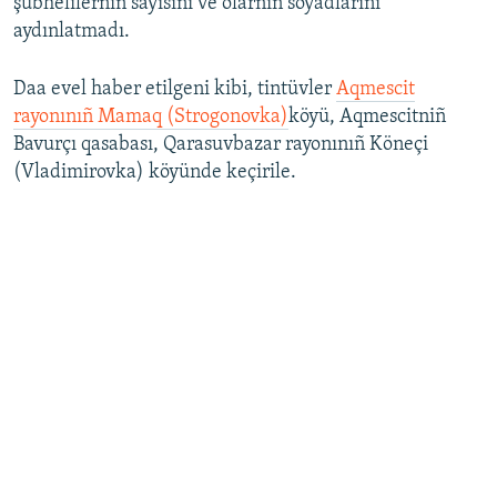
şübhelilerniñ sayısını ve olarnıñ soyadlarını
aydınlatmadı.
Daa evel haber etilgeni kibi, tintüvler
Aqmescit
rayonınıñ Mamaq (Strogonovka)
köyü, Aqmescitniñ
Bavurçı qasabası, Qarasuvbazar rayonınıñ Köneçi
(Vladimirovka) köyünde keçirile.