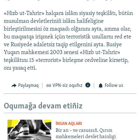
«Hizb ut-Tahrir» halqara islâm siyasiy teşkilâtı, bütün
musulman devletleriniñ islâm halifeligine
birleştirilmesini öz maqsadı olğanını ayta, amma olar,
bu maqsatqa irişmek içün terroristik usullarnı red ete
ve Rusiyede adaletsiz taqip etilgenini ayta. Rusiye
Yuqarı mahkemesi 2003 senesi «Hizb ut-Tahrir»
teşkilâtını 15 «terrorist» birleşme cedveline kirsetip,
onı yasaq etti.
Paylaşmaq
VPN-siz oquñız
Follow us
Oqumağa devam etiñiz
İNSAN AQLARI
Bir an – ve casussıñ. Qırım
mahkemeleri devlet hainligi