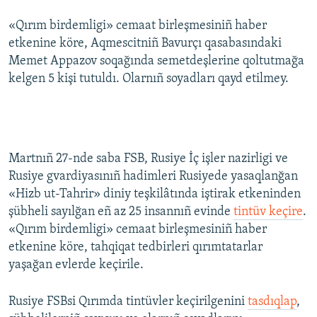
«Qırım birdemligi» cemaat birleşmesiniñ haber
etkenine köre, Aqmescitniñ Bavurçı qasabasındaki
Memet Appazov soqağında semetdeşlerine qoltutmağa
kelgen 5 kişi tutuldı. Olarnıñ soyadları qayd etilmey.
Martnıñ 27-nde saba ​FSB, Rusiye İç işler nazirligi ve
Rusiye gvardiyasınıñ hadimleri Rusiyede yasaqlanğan
«Hizb ut-Tahrir» diniy teşkilâtında iştirak etkeninden
şübheli sayılğan eñ az 25 insannıñ evinde
tintüv keçire
.
«Qırım birdemligi» cemaat birleşmesiniñ haber
etkenine köre, tahqiqat tedbirleri qırımtatarlar
yaşağan evlerde keçirile.
Rusiye FSBsi Qırımda tintüvler keçirilgenini
tasdıqlap
,