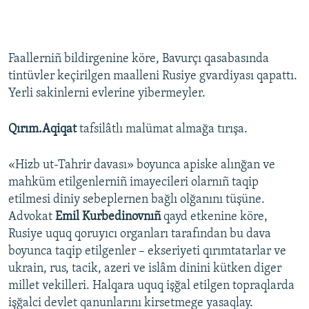
Faallerniñ bildirgenine köre, Bavurçı qasabasında
tintüvler keçirilgen maalleni Rusiye gvardiyası qapattı.
Yerli sakinlerni evlerine yibermeyler.
Qırım.Aqiqat
tafsilâtlı malümat almağa tırışa.
«Hizb ut-Tahrir davası» boyunca apiske alınğan ve
mahküm etilgenlerniñ imayecileri olarnıñ taqip
etilmesi diniy sebeplernen bağlı olğanını tüşüne.
Advokat
Emil Kurbedinovnıñ
qayd etkenine köre,
Rusiye uquq qoruyıcı organları tarafından bu dava
boyunca taqip etilgenler – ekseriyeti qırımtatarlar ve
ukrain, rus, tacik, azeri ve islâm dinini kütken diger
millet vekilleri. Halqara uquq işğal etilgen topraqlarda
işğalci devlet qanunlarını kirsetmege yasaqlay.