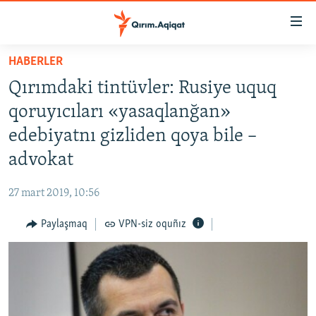
Link
açıqlığı
Esas
HABERLER
mündericege
HABERLER
Qırımdaki tintüvler: Rusiye uquq
qaytmaq
SİYASET
Baş
qoruyıcıları «yasaqlanğan»
İQTİSADİYAT
navigatsiyağa
edebiyatnı gizliden qoya bile –
qaytmaq
CEMİYET
advokat
Qıdıruvğa
MEDENİYET
qaytmaq
27 mart 2019, 10:56
İNSAN AQLARI
Paylaşmaq
VPN-siz oquñız
VİDEO
SÜRET
BLOGLAR
FİKİR