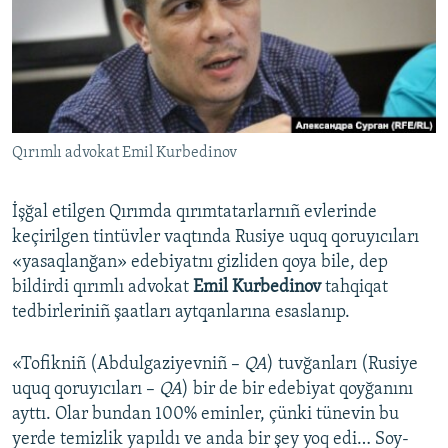
Русский
Українською
QOŞULIÑIZ!
Qırımlı advokat Emil Kurbedinov
İşğal etilgen Qırımda qırımtatarlarnıñ evlerinde
RFE/RS bütün saytları
keçirilgen tintüvler vaqtında Rusiye uquq qoruyıcıları
«yasaqlanğan» edebiyatnı gizliden qoya bile, dep
bildirdi qırımlı advokat
Emil Kurbedinov
tahqiqat
tedbirleriniñ şaatları aytqanlarına esaslanıp.
«Tofikniñ (Abdulgaziyevniñ –
QA
) tuvğanları (Rusiye
uquq qoruyıcıları –
QA
) bir de bir edebiyat qoyğanını
ayttı. Olar bundan 100% eminler, çünki tünevin bu
yerde temizlik yapıldı ve anda bir şey yoq edi… Soy-