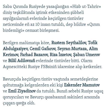
Saba Qırımda Rusiyede yasaqlanğan «Hizb ut-Tahrir»
diniy teşkilâtında iştirak etkeninden şübheli
sayılğanlarnıñ evlerinde keçirilgen tintüvler
neticesinde eñ az 10 insan tutuldı, dep bildire «Qırım
birdemligi» cemaat birleşmesi.
Berilgen malümatqa köre,
Rustem Seythalilov, Tofik
Abdulgaziyev, Cemil Gafarov, Seyran Murtaza, Alim
Kerimov, Farhad Bazarov, Riza İzzetov, Şaban Umerov
ve
Bilâl Adilovnıñ
evlerinde tintüvler bitti. Olarnı
Aqmescitteki Rusiye FSBsiniñ idaresine alıp ketkenler.
Bavurçıda keçirilgen tintüv vaqtında semetdeşlerine
qoltutmağa kelgenlerden eki kişi
Eskender Mamutov
ve
Emil Ziyadinov
da tutuldı. Bunıñ sebebi Rusiye uquq
qoruyıcıları ve Bavurçı qasabasınıñ sakinleri arasında
çıqqan qavğa oldı.