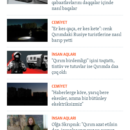
qabaatlavlarını daqqalar içinde
nasıl baqalar
CEMİYET
"Er kes qaça, er kes kete": cenk
Qırımdaki Rusiye turistlerine nasıl
barıp yetti
İNSAN AQLARI
"Qırım birdemligi" işini toqtattı,
tintüv ve tutuvlar ise Qırımda daa
çoq oldı
CEMİYET
"Haberlerge köre, yarıq bere
ekenler, amma biz bütünley
ekektriksizmiz"
İNSAN AQLARI
Olğa Skrıpnık: "Qırım azat etilsin