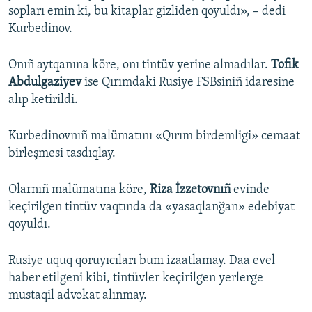
sopları emin ki, bu kitaplar gizliden qoyuldı», – dedi
Kurbedinov.
Onıñ aytqanına köre, onı tintüv yerine almadılar.
Tofik
Abdulgaziyev
ise Qırımdaki Rusiye FSBsiniñ idaresine
alıp ketirildi.
Kurbedinovnıñ malümatını «Qırım birdemligi» cemaat
birleşmesi tasdıqlay.
Olarnıñ malümatına köre,
Riza İzzetovnıñ
evinde
keçirilgen tintüv vaqtında da «yasaqlanğan» edebiyat
qoyuldı.
Rusiye uquq qoruyıcıları bunı izaatlamay. Daa evel
haber etilgeni kibi, tintüvler keçirilgen yerlerge
mustaqil advokat alınmay.