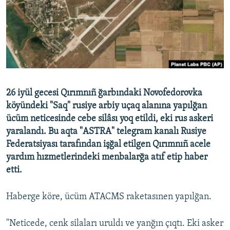
Русский
Українською
QOŞULIÑIZ!
26 iyül gecesi Qırımnıñ ğarbındaki Novofedorovka
köyündeki "Saq" rusiye arbiy uçaq alanına yapılğan
RFE/RS bütün saytları
ücüm neticesinde cebe silâsı yoq etildi, eki rus askeri
yaralandı. Bu aqta "ASTRA" telegram kanalı Rusiye
Federatsiyası tarafından işğal etilgen Qırımnıñ acele
yardım hızmetlerindeki menbalarğa atıf etip haber
etti.
Haberge köre, ücüm ATACMS raketasınen yapılğan.
"Neticede, cenk silaları uruldı ve yanğın çıqtı. Eki asker