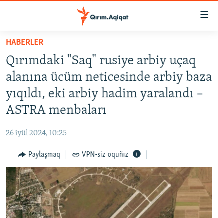
Link
açıqlığı
Esas
HABERLER
mündericege
HABERLER
Qırımdaki "Saq" rusiye arbiy uçaq
qaytmaq
SİYASET
Baş
alanına ücüm neticesinde arbiy baza
İQTİSADİYAT
navigatsiyağa
yıqıldı, eki arbiy hadim yaralandı –
qaytmaq
CEMİYET
ASTRA menbaları
Qıdıruvğa
MEDENİYET
qaytmaq
26 iyül 2024, 10:25
İNSAN AQLARI
Paylaşmaq
VPN-siz oquñız
VİDEO
SÜRET
BLOGLAR
FİKİR