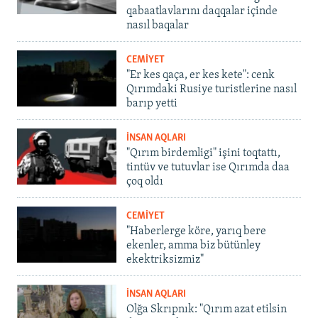
qabaatlavlarını daqqalar içinde
nasıl baqalar
CEMİYET
"Er kes qaça, er kes kete": cenk
Qırımdaki Rusiye turistlerine nasıl
barıp yetti
İNSAN AQLARI
"Qırım birdemligi" işini toqtattı,
tintüv ve tutuvlar ise Qırımda daa
çoq oldı
CEMİYET
"Haberlerge köre, yarıq bere
ekenler, amma biz bütünley
ekektriksizmiz"
İNSAN AQLARI
Olğa Skrıpnık: "Qırım azat etilsin