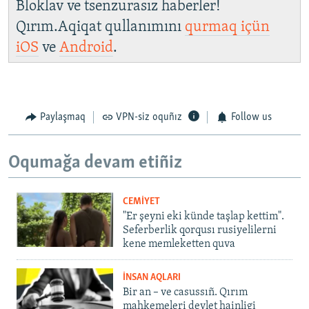
Bloklav ve tsenzurasız haberler!
Qırım.Aqiqat qullanımını
qurmaq içün
iOS
ve
Android
.
Paylaşmaq
VPN-siz oquñız
Follow us
Oqumağa devam etiñiz
CEMİYET
"Er şeyni eki künde taşlap kettim".
Seferberlik qorqusı rusiyelilerni
kene memleketten quva
İNSAN AQLARI
Bir an – ve casussıñ. Qırım
mahkemeleri devlet hainligi