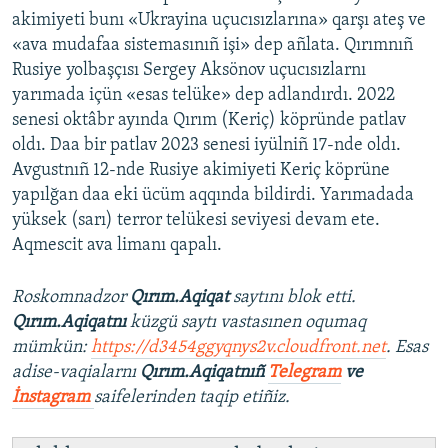
akimiyeti bunı «Ukrayina uçucısızlarına» qarşı ateş ve
«ava mudafaa sistemasınıñ işi» dep añlata. Qırımnıñ
Rusiye yolbaşçısı Sergey Aksönov uçucısızlarnı
yarımada içün «esas telüke» dep adlandırdı. 2022
senesi oktâbr ayında Qırım (Keriç) köpründe patlav
oldı. Daa bir patlav 2023 senesi iyülniñ 17-nde oldı.
Avgustnıñ 12-nde Rusiye akimiyeti Keriç köprüne
yapılğan daa eki ücüm aqqında bildirdi. Yarımadada
yüksek (sarı) terror telükesi seviyesi devam ete.
Aqmescit ava limanı qapalı.
Roskomnadzor
Qırım.Aqiqat
saytını blok etti.
Qırım.Aqiqatnı
küzgü saytı vastasınen oqumaq
mümkün:
https://d3454ggyqnys2v.cloudfront.net
. Esas
adise-vaqialarnı
Qırım.Aqiqatnıñ
Telegram
ve
İnstagram
saifelerinden taqip etiñiz.