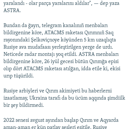
yaralandı - olar parça yaralarını aldılar", — dep yaza
ASTRA.
Bundan da ğayrı, telegram kanalınıñ menbaları
bildirgenine köre, ATACMS raketası Qırımnıñ Saq
rayonındaki Şelkoviçnoye köyünden 5 km uzaqlıqta
Rusiye ava mudafaası yerleştirilgen yerge de urdı.
Neticede radar montajı yoq etildi. ASTRA menbaları
bildirgenine köre, 26 iyül gecesi bütün Qırımğa episi
olıp dört ATACMS raketası atılğan, idda etile ki, ekisi
urıp tüşürildi.
Rusiye arbiyleri ve Qırım akimiyeti bu haberlerni
izaatlamay, Ukraina tarafı da bu ücüm aqqında şimdiilk
bir şey bildirmedi.
2022 senesi avgust ayından başlap Qırım ve Aqyarda
aman-aman er kün patlav sesleri eşitile. Rusiye