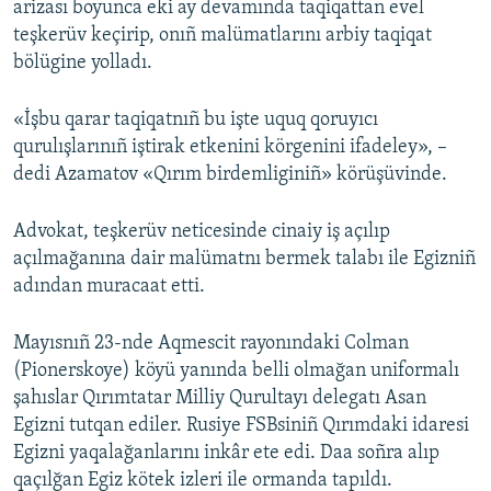
arizası boyunca eki ay devamında taqiqattan evel
teşkerüv keçirip, onıñ malümatlarını arbiy taqiqat
bölügine yolladı.
«İşbu qarar taqiqatnıñ bu işte uquq qoruyıcı
qurulışlarınıñ iştirak etkenini körgenini ifadeley», –
dedi Azamatov «Qırım birdemliginiñ» körüşüvinde.
Advokat, teşkerüv neticesinde cinaiy iş açılıp
açılmağanına dair malümatnı bermek talabı ile Egizniñ
adından muracaat etti.
Mayısnıñ 23-nde Aqmescit rayonındaki Colman
(Pionerskoye) köyü yanında belli olmağan uniformalı
şahıslar Qırımtatar Milliy Qurultayı delegatı Asan
Egizni tutqan ediler. Rusiye FSBsiniñ Qırımdaki idaresi
Egizni yaqalağanlarını inkâr ete edi. Daa soñra alıp
qaçılğan Egiz kötek izleri ile ormanda tapıldı.