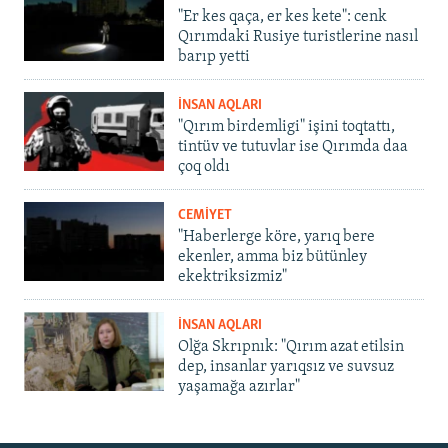
"Er kes qaça, er kes kete": cenk
Qırımdaki Rusiye turistlerine nasıl
barıp yetti
İNSAN AQLARI
"Qırım birdemligi" işini toqtattı,
tintüv ve tutuvlar ise Qırımda daa
çoq oldı
CEMİYET
"Haberlerge köre, yarıq bere
ekenler, amma biz bütünley
ekektriksizmiz"
İNSAN AQLARI
Olğa Skrıpnık: "Qırım azat etilsin
dep, insanlar yarıqsız ve suvsuz
yaşamağa azırlar"