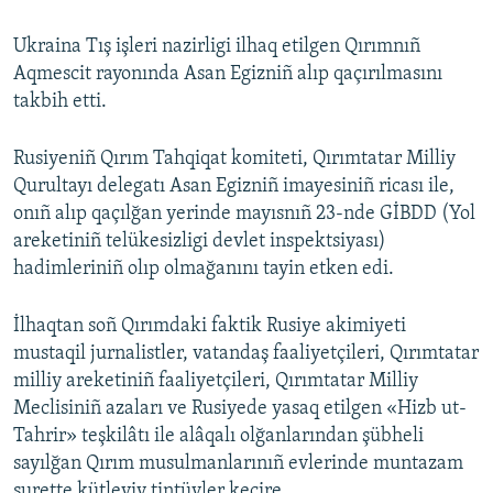
Ukraina Tış işleri nazirligi ilhaq etilgen Qırımnıñ
Aqmescit rayonında Asan Egizniñ alıp qaçırılmasını
takbih etti.
Rusiyeniñ Qırım Tahqiqat komiteti, Qırımtatar Milliy
Qurultayı delegatı Asan Egizniñ imayesiniñ ricası ile,
onıñ alıp qaçılğan yerinde mayısnıñ 23-nde GİBDD (Yol
areketiniñ telükesizligi devlet inspektsiyası)
hadimleriniñ olıp olmağanını tayin etken edi.
İlhaqtan soñ Qırımdaki faktik Rusiye akimiyeti
mustaqil jurnalistler, vatandaş faaliyetçileri, Qırımtatar
milliy areketiniñ faaliyetçileri, Qırımtatar Milliy
Meclisiniñ azaları ve Rusiyede yasaq etilgen «Hizb ut-
Tahrir» teşkilâtı ile alâqalı olğanlarından şübheli
sayılğan Qırım musulmanlarınıñ evlerinde muntazam
surette kütleviy tintüvler keçire.