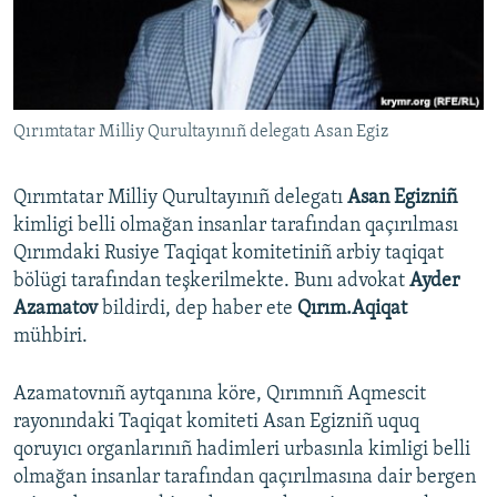
Русский
Українською
Qırımtatar Milliy Qurultayınıñ delegatı Asan Egiz
QOŞULIÑIZ!
Qırımtatar Milliy Qurultayınıñ delegatı
Asan Egizniñ
kimligi belli olmağan insanlar tarafından qaçırılması
RFE/RS bütün saytları
Qırımdaki Rusiye Taqiqat komitetiniñ arbiy taqiqat
bölügi tarafından teşkerilmekte. Bunı advokat
Ayder
Azamatov
bildirdi, dep haber ete
Qırım.Aqiqat
mühbiri.
Azamatovnıñ aytqanına köre, Qırımnıñ Aqmescit
rayonındaki Taqiqat komiteti Asan Egizniñ uquq
qoruyıcı organlarınıñ hadimleri urbasınla kimligi belli
olmağan insanlar tarafından qaçırılmasına dair bergen