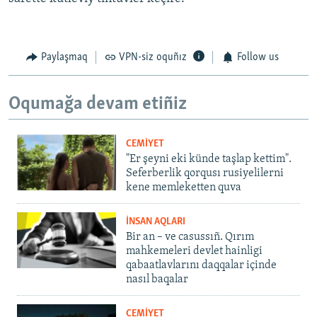
Paylaşmaq
VPN-siz oquñız
Follow us
Oqumağa devam etiñiz
CEMİYET
"Er şeyni eki künde taşlap kettim".
Seferberlik qorqusı rusiyelilerni
kene memleketten quva
İNSAN AQLARI
Bir an – ve casussıñ. Qırım
mahkemeleri devlet hainligi
qabaatlavlarını daqqalar içinde
nasıl baqalar
CEMİYET