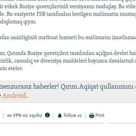
 erkek Rusiye quvetçileriniñ versiyasını tasdıqlay. Bu vide
ile. Bu vaziyette FSB tarafından berilgen malümatnı musta
dıqlamaq qıyın.
faa nazirliginiñ matbuat hızmeti bu malümatnı izaatlamad
ar, Qırımda Rusiye quvetçileri tarafından açılğan devlet hai
birlik, casuslıq ve diversiya maddeleri boyunca davalarnıñ s
min eteler.
 tsenzurasız haberler! Qırım.Aqiqat qullanımını
e
Android
.
VPN-siz oquñız
Follow us
Print