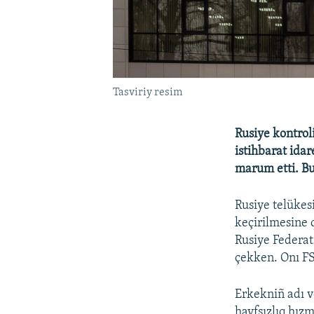
Tasviriy resim
Rusiye kontrol
istihbarat ida
marum etti. Bu
Rusiye telükes
keçirilmesine q
Rusiye Federat
çekken. Onı FS
Erkekniñ adı v
havfsızlıq hız