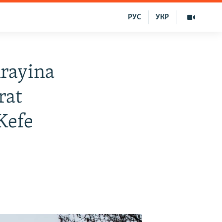
РУС
УКР
rayina
rat
Kefe