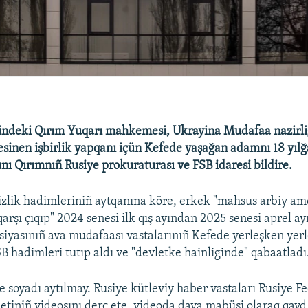
indeki Qırım Yuqarı mahkemesi, Ukrayina Mudafaa nazirli
resinen işbirlik yapqanı içün Kefede yaşağan adamnı 18 yılğ
nı Qırımnıñ Rusiye prokuraturası ve FSB idaresi bildire.
izlik hadimleriniñ aytqanına köre, erkek "mahsus arbiy am
arşı çıqıp" 2024 senesi ilk qış ayından 2025 senesi aprel a
siyasınıñ ava mudafaası vastalarınıñ Kefede yerleşken yerl
B hadimleri tutıp aldı ve "devletke hainliginde" qabaatladı
e soyadı aytılmay. Rusiye kütleviy haber vastaları Rusiye F
metiniñ videosını derc ete, videoda dava mabüsi olaraq qayd