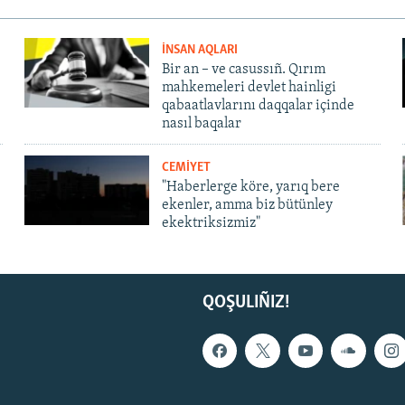
İNSAN AQLARI
Bir an – ve casussıñ. Qırım
mahkemeleri devlet hainligi
qabaatlavlarını daqqalar içinde
nasıl baqalar
CEMİYET
"Haberlerge köre, yarıq bere
ekenler, amma biz bütünley
ekektriksizmiz"
QOŞULIÑIZ!