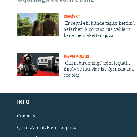
CEMİYET
"Er şeyni eki künde taşlap kettim".
Seferberlik qorqusı rusiyelilerni
kene memleketten quva
İNSAN AQLARI
"Qırım birdemligi" işini toqtattı,
tintüv ve tutuvlar ise Qırımda daa
çoq oldı
Русский
INFO
Українською
Contacts
QOŞULIÑIZ!
Qırım.Aqiqat. Bizim aqqında