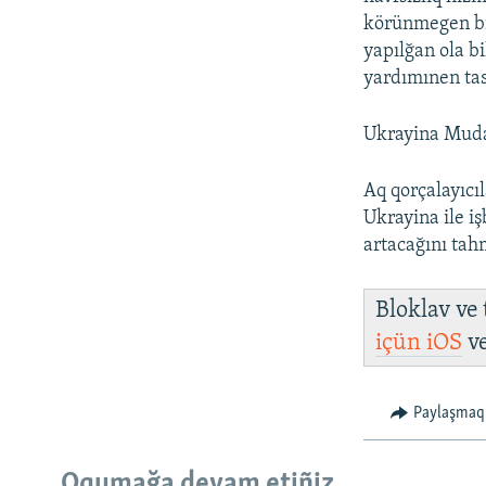
körünmegen bir
yapılğan ola b
yardımınen tas
Ukrayina Muda
Aq qorçalayıcıl
Ukrayina ile iş
artacağını tah
Bloklav ve
içün
iOS
v
Paylaşmaq
Oqumağa devam etiñiz