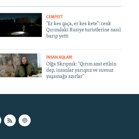
CEMİYET
"Er kes qaça, er kes kete": cenk
Qırımdaki Rusiye turistlerine nasıl
barıp yetti
İNSAN AQLARI
Olğa Skrıpnık: "Qırım azat etilsin
dep, insanlar yarıqsız ve suvsuz
yaşamağa azırlar"