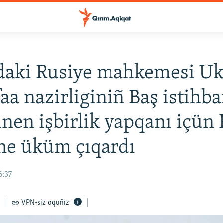
daki Rusiye mahkemesi Uk
a nazirliginiñ Baş istihba
inen işbirlik yapqanı içün 
ne üküm çıqardı
6:37
VPN-siz oquñız