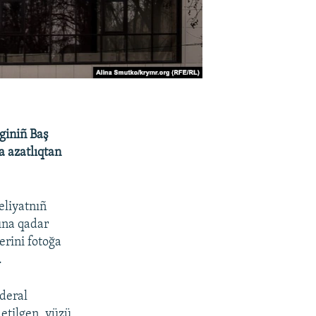
giniñ Baş
a azatlıqtan
eliyatnıñ
yına qadar
erini fotoğa
.
ederal
 etilgen, yüzü