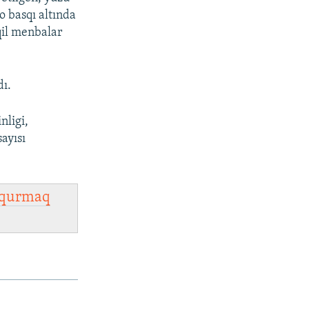
o basqı altında
qil menbalar
ı.
nligi,
ayısı
qurmaq