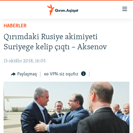
Link
açıqlığı
Esas
HABERLER
mündericege
HABERLER
Qırımdaki Rusiye akimiyeti
qaytmaq
SİYASET
Baş
Suriyege kelip çıqtı – Aksenov
İQTİSADİYAT
navigatsiyağa
qaytmaq
15 oktâbr 2018, 16:05
CEMİYET
Qıdıruvğa
MEDENİYET
Paylaşmaq
VPN-siz oquñız
qaytmaq
İNSAN AQLARI
VİDEO
SÜRET
BLOGLAR
FİKİR