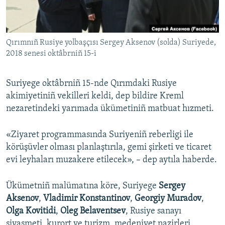
Русский
Українською
Qırımnıñ Rusiye yolbaşçısı Sergey Aksenov (solda) Suriyede,
2018 senesi oktâbrniñ 15-i
QOŞULIÑIZ!
Suriyege oktâbrniñ 15-nde Qırımdaki Rusiye
akimiyetiniñ vekilleri keldi, dep bildire Kreml
nezaretindeki yarımada ükümetiniñ matbuat hızmeti.
RFE/RS bütün saytları
«Ziyaret programmasında Suriyeniñ reberligi ile
körüşüvler olması planlaştırıla, gemi şirketi ve ticaret
evi leyhaları muzakere etilecek», – dep aytıla haberde.
Ükümetniñ malümatına köre, Suriyege
Sergey
Aksenov
,
Vladimir Konstantinov
,
Georgiy Muradov
,
Olga Kovitidi
,
Oleg Belaventsev
,
Rusiye sanayı
siyasmeti, kurort ve turizm, medeniyet nazirleri,