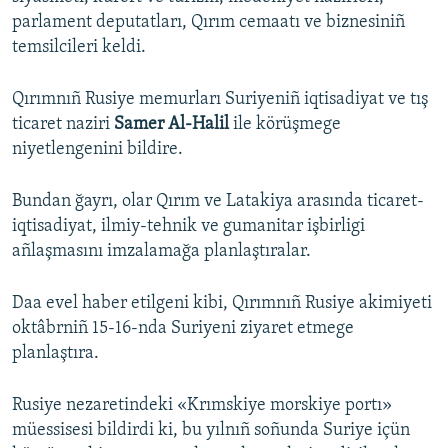
parlament deputatları, Qırım cemaatı ve biznesiniñ
temsilcileri keldi.
Qırımnıñ Rusiye memurları Suriyeniñ iqtisadiyat ve tış
ticaret naziri
Samer Al-Halil
ile körüşmege
niyetlengenini bildire.
Bundan ğayrı, olar Qırım ve Latakiya arasında ticaret-
iqtisadiyat, ilmiy-tehnik ve gumanitar işbirligi
añlaşmasını imzalamağa planlaştıralar.
Daa evel haber etilgeni kibi, Qırımnıñ Rusiye akimiyeti
oktâbrniñ 15-16-nda Suriyeni ziyaret etmege
planlaştıra.
Rusiye nezaretindeki «Krımskiye morskiye portı»
müessisesi bildirdi ki, bu yılnıñ soñunda Suriye içün