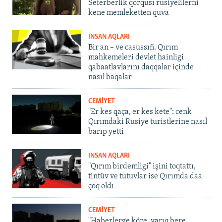
Seferberlik qorqusı rusiyelilerni
kene memleketten quva
İNSAN AQLARI
Bir an – ve casussıñ. Qırım
mahkemeleri devlet hainligi
qabaatlavlarını daqqalar içinde
nasıl baqalar
CEMİYET
"Er kes qaça, er kes kete": cenk
Qırımdaki Rusiye turistlerine nasıl
barıp yetti
İNSAN AQLARI
"Qırım birdemligi" işini toqtattı,
tintüv ve tutuvlar ise Qırımda daa
çoq oldı
CEMİYET
"Haberlerge köre, yarıq bere