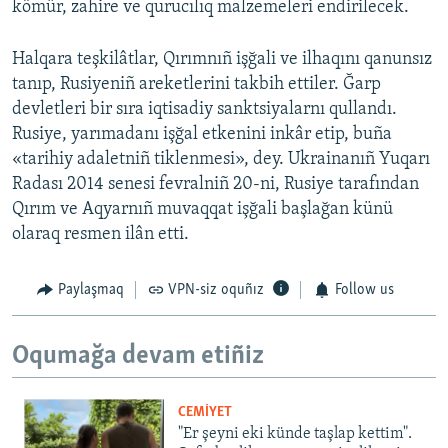
kömür, zahire ve qurucılıq malzemeleri endirilecek.
Halqara teşkilâtlar, Qırımnıñ işğali ve ilhaqını qanunsız
tanıp, Rusiyeniñ areketlerini takbih ettiler. Ğarp
devletleri bir sıra iqtisadiy sanktsiyalarnı qullandı.
Rusiye, yarımadanı işğal etkenini inkâr etip, buña
«tarihiy adaletniñ tiklenmesi», dey. Ukrainanıñ Yuqarı
Radası 2014 senesi fevralniñ 20-ni, Rusiye tarafından
Qırım ve Aqyarnıñ muvaqqat işğali başlağan künü
olaraq resmen ilân etti.
Paylaşmaq
VPN-siz oquñız
Follow us
Oqumağa devam etiñiz
CEMİYET
"Er şeyni eki künde taşlap kettim".