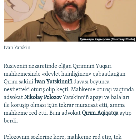
Русский
Українською
QOŞULIÑIZ!
İvan Yatskin
Rusiyeniñ nezaretinde olğan Qırımnıñ Yuqarı
RFE/RS bütün saytları
mahkemesinde «devlet hainliginen» qabaatlanğan
Qırım sakini
İvan Yatskinniñ
davası boyunca
nevbetteki oturış olıp keçti. Mahkeme oturışı vaqtında
advokat
Nikolay Polozov
Yatskinniñ apayı ve balaları
ile korüşip olması içün tekrar muracaat etti, amma
mahkeme red etti. Bunı advokat
Qırım.Aqiqatqa
aytıp
berdi.
Polozovnıñ sözlerine köre, mahkeme red etip, tek