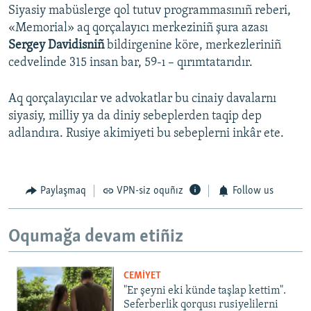
Siyasiy mabüslerge qol tutuv programmasınıñ reberi,
«Memorial» aq qorçalayıcı merkeziniñ şura azası
Sergey Davidisniñ
bildirgenine köre, merkezleriniñ
cedvelinde 315 insan bar, 59-ı – qırımtatarıdır.
Aq qorçalayıcılar ve advokatlar bu cinaiy davalarnı
siyasiy, milliy ya da diniy sebeplerden taqip dep
adlandıra. Rusiye akimiyeti bu sebeplerni inkâr ete.
Paylaşmaq
VPN-siz oquñız
Follow us
Oqumağa devam etiñiz
CEMİYET
"Er şeyni eki künde taşlap kettim".
Seferberlik qorqusı rusiyelilerni