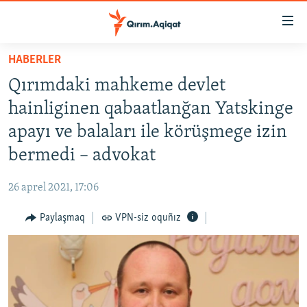
Link
açıqlığı
Esas
HABERLER
mündericege
HABERLER
Qırımdaki mahkeme devlet
qaytmaq
SİYASET
Baş
hainliginen qabaatlanğan Yatskinge
İQTİSADİYAT
navigatsiyağa
apayı ve balaları ile körüşmege izin
qaytmaq
CEMİYET
bermedi – advokat
Qıdıruvğa
MEDENİYET
qaytmaq
26 aprel 2021, 17:06
İNSAN AQLARI
Paylaşmaq
VPN-siz oquñız
VİDEO
SÜRET
BLOGLAR
FİKİR