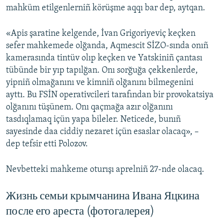
mahküm etilgenlerniñ körüşme aqqı bar dep, aytqan.
«Apis şaratine kelgende, İvan Grigoriyeviç keçken
sefer mahkemede olğanda, Aqmescit SİZO-sında onıñ
kamerasında tintüv olıp keçken ve Yatskiniñ çantası
tübünde bir yıp tapılğan. Onı sorğuğa çekkenlerde,
yipniñ olmağanını ve kimniñ olğanını bilmegenini
ayttı. Bu FSİN operativcileri tarafından bir provokatsiya
olğanını tüşünem. Onı qaçmağa azır olğanını
tasdıqlamaq içün yapa bileler. Neticede, bunıñ
sayesinde daa ciddiy nezaret içün esaslar olacaq», –
dep tefsir etti Polozov.
Nevbetteki mahkeme oturışı aprelniñ 27-nde olacaq.
Жизнь семьи крымчанина Ивана Яцкина
после его ареста (фотогалерея)