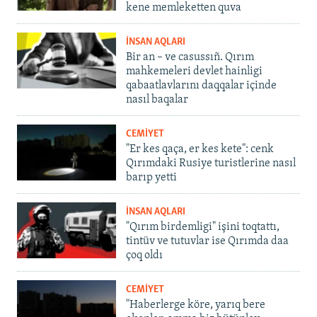
kene memleketten quva
İNSAN AQLARI
Bir an – ve casussıñ. Qırım
mahkemeleri devlet hainligi
qabaatlavlarını daqqalar içinde
nasıl baqalar
CEMİYET
"Er kes qaça, er kes kete": cenk
Qırımdaki Rusiye turistlerine nasıl
barıp yetti
İNSAN AQLARI
"Qırım birdemligi" işini toqtattı,
tintüv ve tutuvlar ise Qırımda daa
çoq oldı
CEMİYET
"Haberlerge köre, yarıq bere