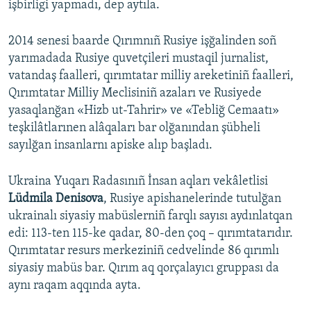
işbirligi yapmadı, dep aytıla.
2014 senesi baarde Qırımnıñ Rusiye işğalinden soñ
yarımadada Rusiye quvetçileri mustaqil jurnalist,
vatandaş faalleri, qırımtatar milliy areketiniñ faalleri,
Qırımtatar Milliy Meclisiniñ azaları ve Rusiyede
yasaqlanğan «Hizb ut-Tahrir» ve «Tebliğ Cemaatı»
teşkilâtlarınen alâqaları bar olğanından şübheli
sayılğan insanlarnı apiske alıp başladı.
Ukraina Yuqarı Radasınıñ İnsan aqları vekâletlisi
Lüdmila Denisova
, Rusiye apishanelerinde tutulğan
ukrainalı siyasiy mabüslerniñ farqlı sayısı aydınlatqan
edi: 113-ten 115-ke qadar, 80-den çoq – qırımtatarıdır.
Qırımtatar resurs merkeziniñ cedvelinde 86 qırımlı
siyasiy mabüs bar. Qırım aq qorçalayıcı gruppası da
aynı raqam aqqında ayta.