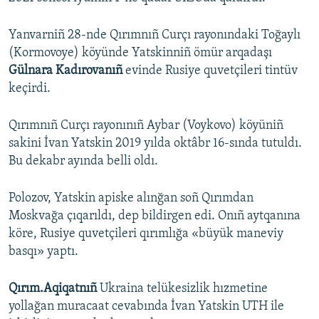
o
l
u
i
Yanvarniñ 28-nde Qırımnıñ Curçı rayonındaki Toğaylı
s
d
(Kormovoye) köyünde Yatskinniñ ömür arqadaşı
s
e
Gülnara Kadırovanıñ
evinde Rusiye quvetçileri tintüv
l
keçirdi.
i
d
Qırımnıñ Curçı rayonınıñ Aybar (Voykovo) köyüniñ
e
sakini İvan Yatskin 2019 yılda oktâbr 16-sında tutuldı.
Bu dekabr ayında belli oldı.
Polozov, Yatskin apiske alınğan soñ Qırımdan
Moskvağa çıqarıldı, dep bildirgen edi. Onıñ aytqanına
köre, Rusiye quvetçileri qırımlığa «büyük maneviy
basqı» yaptı.
Qırım.Aqiqatnıñ
Ukraina telükesizlik hızmetine
yollağan muracaat cevabında İvan Yatskin UTH ile