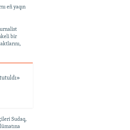
rnı eñ yaqın
urnalist
keli bir
aktlarını,
tutuldı»
ileri Sudaq,
malümatına