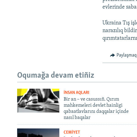
evlerinde saba 
Ukraina Tış işl
narazılıq bild
qırımtatarlarnı
Paylaşmaq
Oqumağa devam etiñiz
İNSAN AQLARI
Bir an – ve casussıñ. Qırım
mahkemeleri devlet hainligi
qabaatlavlarını daqqalar içinde
nasıl baqalar
CEMİYET