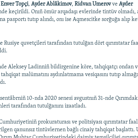
r
Enver Topçi
,
Ayder Ablâkimov
,
Ridvan Umerov
ve
Ayder
nde keçirildi. Onıñ ömür arqadaşı evlerinde tintüv olmadı
na pasportı tutıp alındı, onı ise Aqmescitke sorğuğa alıp k
e Rusiye quvetçileri tarafından tutulğan dört qırımtatar f
ldi.
de Aleksey Ladinniñ bildirgenine köre, tahqiqatçı ondan 
 tahqiqat malümatını aydınlatmama vesiqasını tutıp almağa
dı.
sentâbrniñ 10-nda 2020 senesi avgustnıñ 31-nde Qırımdak
leri tarafından tutulğanını izaatladı.
umhuriyetiniñ prokuraturası ve politsiyası qırımtatar faal
ilgen qanunsız tintüvlernen bağlı cinaiy tahqiqat başlattı.
Qırım Muhtar Cumhuriyetindeki daimiy temsilciligi qırımta