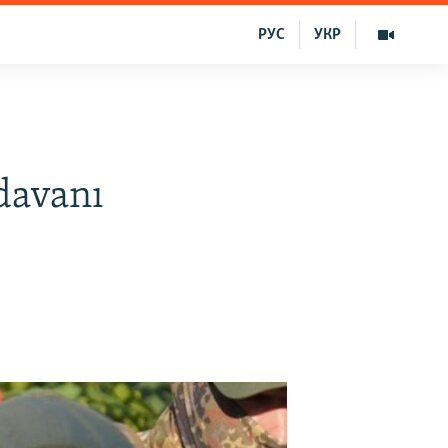
РУС
УКР
 davanı