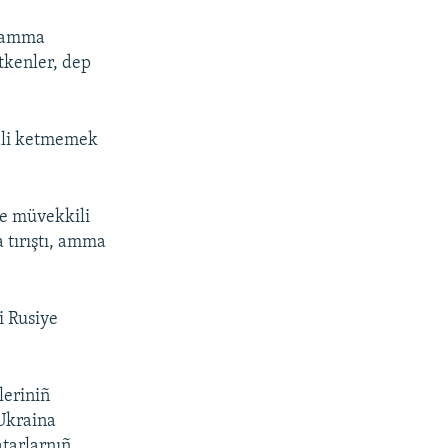
, amma
etkenler, dep
aali ketmemek
ve müvekkili
 tırıştı, amma
i Rusiye
leriniñ
 Ukraina
tarlarnıñ