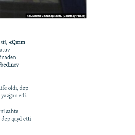
sti,
«Qırım
patuv
tinaden
rbedinov
ife oldı, dep
 yazğan edi.
ni sahte
 dep qayd etti