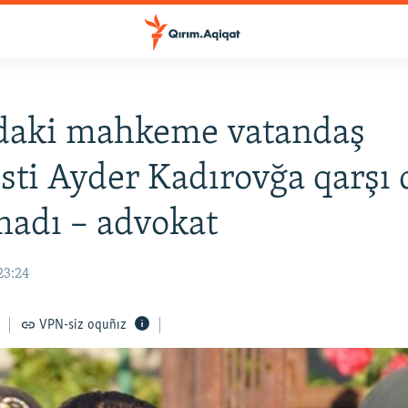
daki mahkeme vatandaş
isti Ayder Kadırovğa qarşı
adı – advokat
23:24
VPN-siz oquñız