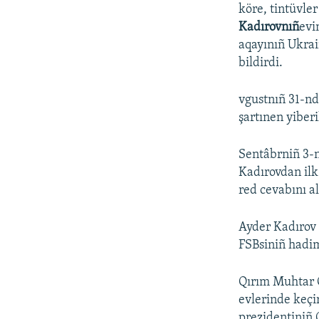
köre, tintüvle
Kadırovnıñ
evi
aqayınıñ Ukrai
bildirdi.
vgustnıñ 31-nd
şartınen yiberi
Sentâbrniñ 3-n
Kadırovdan ilk
red cevabını al
Ayder Kadırov 
FSBsiniñ hadim
Qırım Muhtar C
evlerinde keçir
prezidentiniñ 