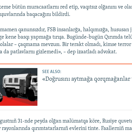
me bütün muracaatlarnı red etip, vaqıtsız olğanını ve ola
uvlarında baqacağını bildirdi.
amamen qanunsızdır, FSB insanlarğa, halqımızğa, hususan j
e kene basqı yapmağa tırışa. Bugünde-bugün Qırımda telü
olalar – çaqmama mevzusı. Bir terakt olmadı, kimse terror 
a da patlavlarnı gizlemedi», – dep izaatladı advokat.
SEE ALSO:
«Doğrusını aytmağa qorqmağanlar 
gustnıñ 31-nde peyda olğan malümatqa köre, Rusiye quvetç
r rayonlarında qırımtatarlarnıñ evlerini tinte. Faallerniñ 