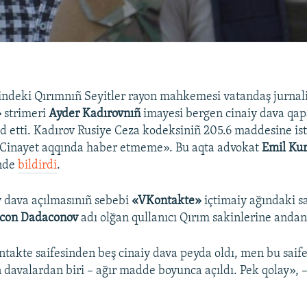
indeki Qırımnıñ Seyitler rayon mahkemesi vatandaş jurnali
»
strimeri
Ayder Kadırovnıñ
imayesi bergen cinaiy dava qa
d etti. Kadırov Rusiye Ceza kodeksiniñ 205.6 maddesine is
«Cinayet aqqında haber etmeme». Bu aqta advokat
Emil Ku
-nde
bildirdi
.
y dava açılmasınıñ sebebi
«VKontakte»
içtimaiy ağındaki sa
con Dadaconov
adı olğan qullanıcı Qırım sakinlerine andan
takte saifesinden beş cinaiy dava peyda oldı, men bu saife
 davalardan biri – ağır madde boyunca açıldı. Pek qolay», –