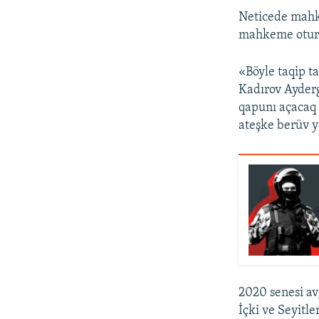
Neticede mahke
mahkeme oturış
«Böyle taqip t
Kadırov Ayderg
qapunı açacaq 
ateşke berüv y
2020 senesi av
İçki ve Seyitle