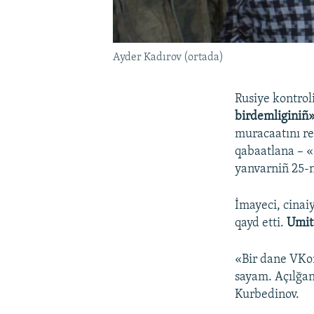
Ayder Kadırov (ortada)
Rusiye kontrol
birdemliginiñ
muracaatını re
qabaatlana – 
yanvarniñ 25
İmayeci, cinai
qayd etti.
Umit
«Bir dane VKon
sayam. Açılğan
Kurbedinov.