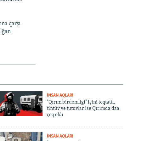
ına qarşı
ulğan
İNSAN AQLARI
"Qırım birdemligi" işini toqtattı,
tintüv ve tutuvlar ise Qırımda daa
çoq oldı
İNSAN AQLARI