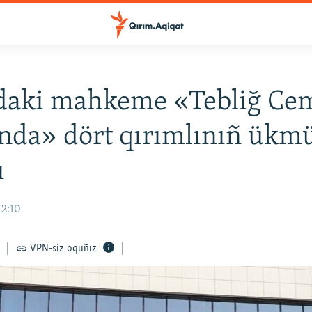
daki mahkeme «Tebliğ Cem
nda» dört qırımlınıñ ükm
ı
12:10
VPN-siz oquñız