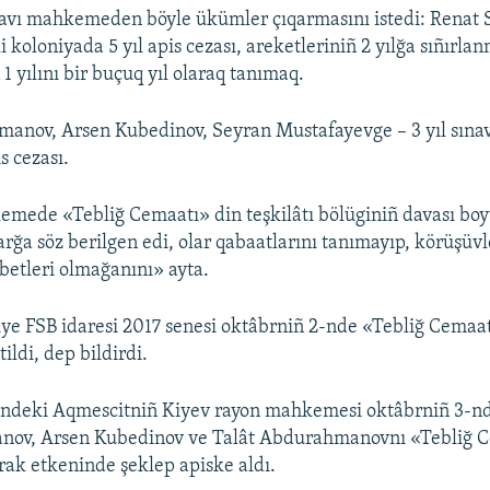
lavı mahkemeden böyle ükümler çıqarmasını istedi: Renat
koloniyada 5 yıl apis cezası, areketleriniñ 2 yılğa sıñırlan
 yılını bir buçuq yıl olaraq tanımaq.
manov, Arsen Kubedinov, Seyran Mustafayevge – 3 yıl sına
s cezası.
emede «Tebliğ Cemaatı» din teşkilâtı bölüginiñ davası bo
rğa söz berilgen edi, olar qabaatlarını tanımayıp, körüşüv
betleri olmağanını» ayta.
ye FSB idaresi 2017 senesi oktâbrniñ 2-nde «Tebliğ Cemaat
tildi, dep bildirdi.
indeki Aqmescitniñ Kiyev rayon mahkemesi oktâbrniñ 3-nd
nov, Arsen Kubedinov ve Talât Abdurahmanovnı «Tebliğ 
irak etkeninde şeklep apiske aldı.