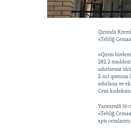
Qırımda Kreml
«Tebliğ Cemaa
«Qırım birdem
282.2 maddesini
sıñırlavına ükü
2-nci qısmına i
sıñırlana ve ek
Ceza kodeksini
Yanvarniñ 16-n
«Tebliğ Cemaat
apis cezalarını