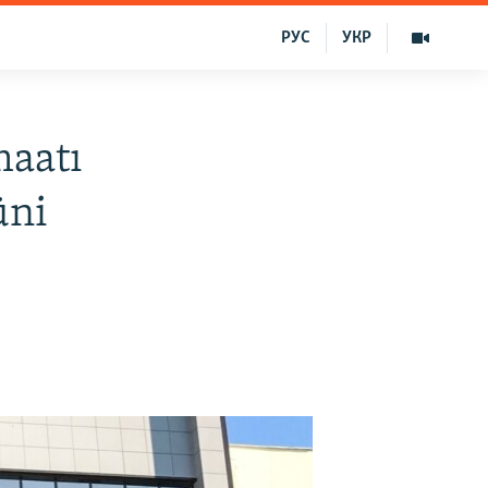
РУС
УКР
aatı
üni