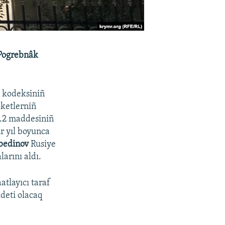
Pogrebnâk
 kodeksiniñ
eketlerniñ
2.2 maddesiniñ
ir yıl boyunca
bedinov
Rusiye
arını aldı.
tlayıcı taraf
deti olacaq