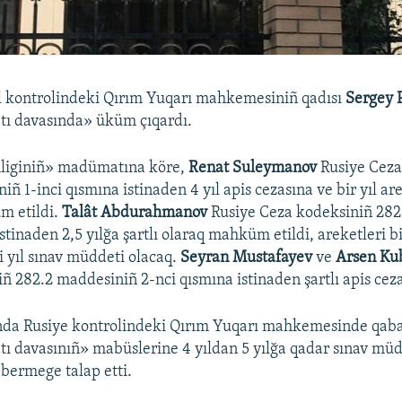
 kontrolindeki Qırım Yuqarı mahkemesiniñ qadısı
Sergey 
tı davasında» üküm çıqardı.
liginiñ» madümatına köre,
Renat Suleymanov
Rusiye Ceza
ñ 1-inci qısmına istinaden 4 yıl apis cezasına ve bir yıl ar
m etildi.
Talât Abdurahmanov
Rusiye Ceza kodeksiniñ 28
stinaden 2,5 yılğa şartlı olaraq mahküm etildi, areketleri b
i yıl sınav müddeti olacaq.
Seyran Mustafayev
ve
Arsen Ku
ñ 282.2 maddesiniñ 2-nci qısmına istinaden şartlı apis cezal
da Rusiye kontrolindeki Qırım Yuqarı mahkemesinde qabaa
ı davasınıñ» mabüslerine 4 yıldan 5 yılğa qadar sınav müd
 bermege talap etti.