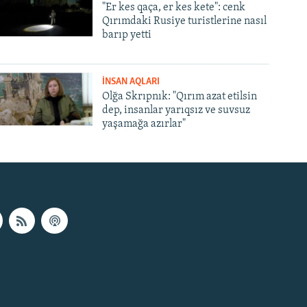
"Er kes qaça, er kes kete": cenk
Qırımdaki Rusiye turistlerine nasıl
barıp yetti
İNSAN AQLARI
Olğa Skrıpnık: "Qırım azat etilsin
dep, insanlar yarıqsız ve suvsuz
yaşamağa azırlar"