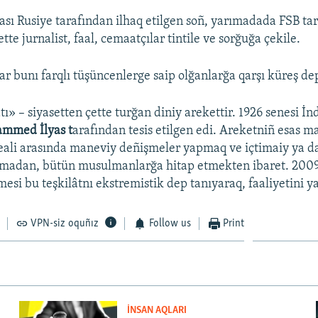
sı Rusiye tarafından ilhaq etilgen soñ, yarımadada FSB ta
e jurnalist, faal, cemaatçılar tintile ve sorğuğa çekile.
ar bunı farqlı tüşüncenlerge saip olğanlarğa qarşı küreş dep
ı» – siyasetten çette turğan diniy arekettir. 1926 senesi İn
mmed İlyas t
arafından tesis etilgen edi. Areketniñ esas m
eali arasında maneviy deñişmeler yapmaq ve içtimaiy ya da
qmadan, bütün musulmanlarğa hitap etmekten ibaret. 2009
si bu teşkilâtnı ekstremistik dep tanıyaraq, faaliyetini y
VPN-siz oquñız
Follow us
Print
İNSAN AQLARI