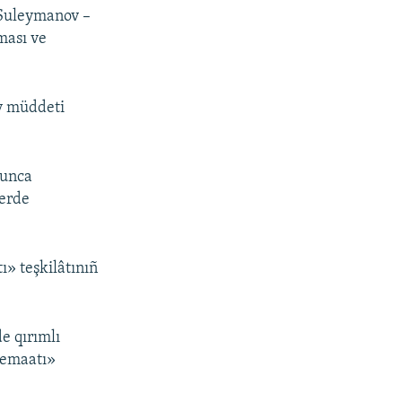
 Suleymanov –
ması ve
v müddeti
yunca
lerde
ı» teşkilâtınıñ
e qırımlı
Cemaatı»