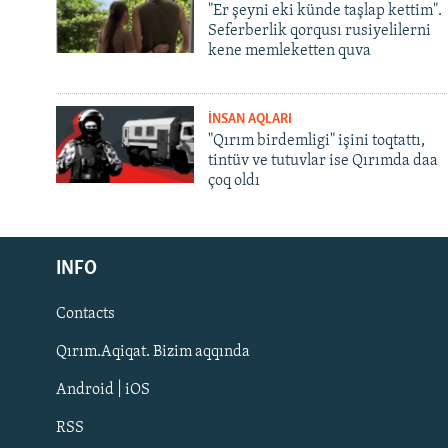
"Er şeyni eki künde taşlap kettim".
Seferberlik qorqusı rusiyelilerni
kene memleketten quva
İNSAN AQLARI
"Qırım birdemligi" işini toqtattı,
tintüv ve tutuvlar ise Qırımda daa
çoq oldı
Русский
INFO
Українською
Contacts
QOŞULIÑIZ!
Qırım.Aqiqat. Bizim aqqında
Android | iOS
RSS