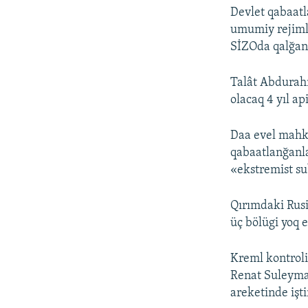
Devlet qabaat
umumiy rejimli 
SİZOda qalğan 1
Talât Abdurah
olacaq 4 yıl api
Daa evel mahk
qabaatlanğanla
«ekstremist su
Qırımdaki Rusi
üç bölügi yoq e
Kreml kontrol
Renat Suleyma
areketinde işt