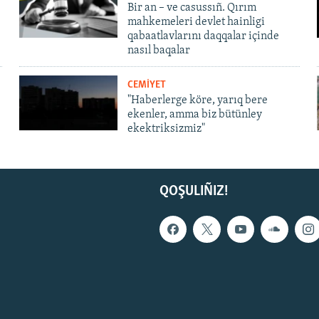
Bir an – ve casussıñ. Qırım
mahkemeleri devlet hainligi
qabaatlavlarını daqqalar içinde
nasıl baqalar
CEMİYET
"Haberlerge köre, yarıq bere
ekenler, amma biz bütünley
ekektriksizmiz"
QOŞULIÑIZ!