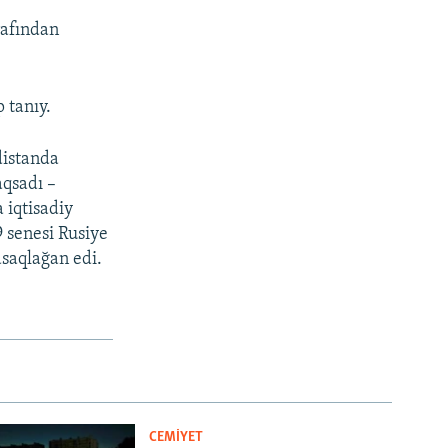
rafından
 tanıy.
distanda
aqsadı –
 iqtisadiy
 senesi Rusiye
asaqlağan edi.
CEMİYET