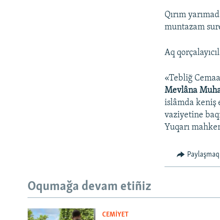
Qırım yarımada
muntazam surett
Aq qorçalayıcıl
«Tebliğ Cemaat
Mevlâna Muha
islâmda keniş 
vaziyetine ba
Yuqarı mahkeme
Paylaşmaq
Oqumağa devam etiñiz
CEMİYET