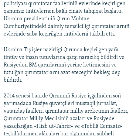
politsiyası qırımtatar faalleriniñ evlerinde keçirilgen
qanunsız tintüvlernen bağlı cinaiy tahqiqat başlattı.
Ukraina prezidentiniñ Qırım Muhtar
Cumhuriyetindeki daimiy temsilciligi qırımtatarlarnıñ
evlerinde saba keçirilgen tintüvlerni takbih etti.
Ukraina Tış işler nazirligi Qırımda keçirilgen yañı
tintüv ve insan tutuvlarına qarşı narazılıq bildirdi ve
Rusiyeden BM qararlarınıñ yerine ketirmesini ve
tutulğan qırımtatarlarnı azat etecegini bekley, dep
bildirdi.
2014 senesi baarde Qırımnıñ Rusiye işğalinden soñ
yarımadada Rusiye quvetçileri mustaqil jurnalist,
vatandaş faalleri, qırımtatar milliy areketiniñ faalleri,
Qırımtatar Milliy Meclisiniñ azaları ve Rusiyede
yasaqlanğan «Hizb ut-Tahrir» ve «Tebliğ Cemaatı»
teşkilâtlarınen alâqaları bar olğanından şübheli