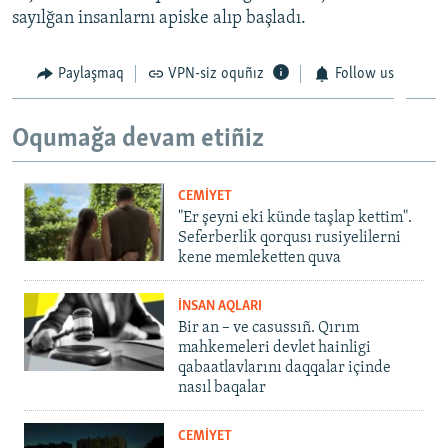
sayılğan insanlarnı apiske alıp başladı.
Paylaşmaq
VPN-siz oquñız
Follow us
Oqumağa devam etiñiz
CEMİYET
"Er şeyni eki künde taşlap kettim".
Seferberlik qorqusı rusiyelilerni
kene memleketten quva
İNSAN AQLARI
Bir an – ve casussıñ. Qırım
mahkemeleri devlet hainligi
qabaatlavlarını daqqalar içinde
nasıl baqalar
CEMİYET