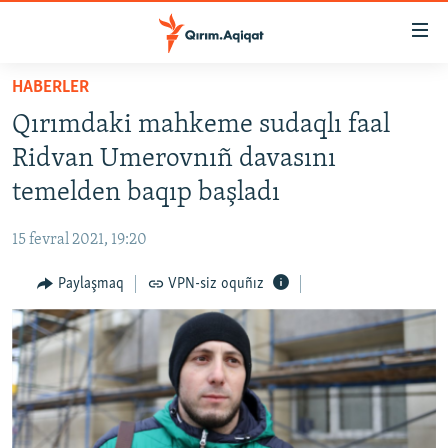
Link
açıqlığı
Esas
HABERLER
mündericege
HABERLER
Qırımdaki mahkeme sudaqlı faal
qaytmaq
SİYASET
Baş
Ridvan Umerovnıñ davasını
İQTİSADİYAT
navigatsiyağa
temelden baqıp başladı
qaytmaq
CEMİYET
Qıdıruvğa
15 fevral 2021, 19:20
MEDENİYET
qaytmaq
Paylaşmaq
VPN-siz oquñız
İNSAN AQLARI
VİDEO
SÜRET
BLOGLAR
FİKİR