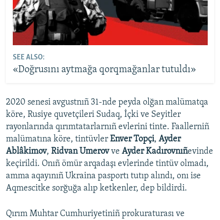
SEE ALSO:
«Doğrusını aytmağa qorqmağanlar tutuldı»
2020 senesi avgustnıñ 31-nde peyda olğan malümatqa
köre, Rusiye quvetçileri Sudaq, İçki ve Seyitler
rayonlarında qırımtatarlarnıñ evlerini tinte. Faallerniñ
malümatına köre, tintüvler
Enver Topçi
,
Ayder
Ablâkimov
,
Ridvan Umerov
ve
Ayder Kadırovnıñ
evinde
keçirildi. Onıñ ömür arqadaşı evlerinde tintüv olmadı,
amma aqayınıñ Ukraina pasportı tutıp alındı, onı ise
Aqmescitke sorğuğa alıp ketkenler, dep bildirdi.
Qırım Muhtar Cumhuriyetiniñ prokuraturası ve