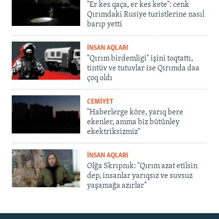
"Er kes qaça, er kes kete": cenk
Qırımdaki Rusiye turistlerine nasıl
barıp yetti
İNSAN AQLARI
"Qırım birdemligi" işini toqtattı,
tintüv ve tutuvlar ise Qırımda daa
çoq oldı
CEMİYET
"Haberlerge köre, yarıq bere
ekenler, amma biz bütünley
ekektriksizmiz"
İNSAN AQLARI
Olğa Skrıpnık: "Qırım azat etilsin
dep, insanlar yarıqsız ve suvsuz
yaşamağa azırlar"