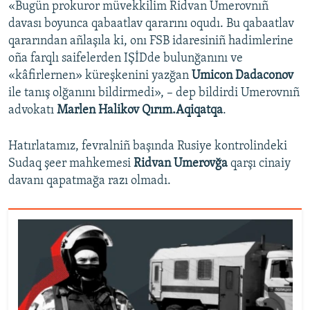
«Bugün prokuror müvekkilim Ridvan Umerovnıñ
davası boyunca qabaatlav qararını oqudı. Bu qabaatlav
qararından añlaşıla ki, onı FSB idaresiniñ hadimlerine
oña farqlı saifelerden IŞİDde bulunğanını ve
«kâfirlernen» küreşkenini yazğan
Umicon Dadaconov
ile tanış olğanını bildirmedi», – dep bildirdi Umerovnıñ
advokatı
Marlen Halikov Qırım.Aqiqatqa
.
Hatırlatamız, fevralniñ başında Rusiye kontrolindeki
Sudaq şeer mahkemesi
Ridvan Umerovğa
qarşı cinaiy
davanı qapatmağa razı olmadı.