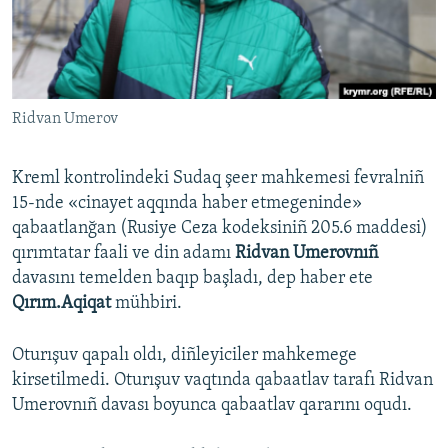
Русский
Українською
Ridvan Umerov
QOŞULIÑIZ!
Kreml kontrolindeki Sudaq şeer mahkemesi fevralniñ
15-nde «cinayet aqqında haber etmegeninde»
RFE/RS bütün saytları
qabaatlanğan (Rusiye Ceza kodeksiniñ 205.6 maddesi)
qırımtatar faali ve din adamı
Ridvan Umerovnıñ
davasını temelden baqıp başladı, dep haber ete
Qırım.Aqiqat
mühbiri.
Oturışuv qapalı oldı, diñleyiciler mahkemege
kirsetilmedi. Oturışuv vaqtında qabaatlav tarafı Ridvan
Umerovnıñ davası boyunca qabaatlav qararını oqudı.