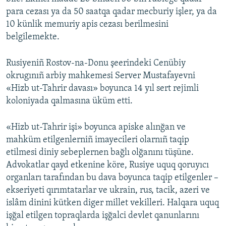
para cezası ya da 50 saatqa qadar mecburiy işler, ya da
10 künlik memuriy apis cezası berilmesini
belgilemekte.
Rusiyeniñ Rostov-na-Donu şeerindeki Cenübiy
okrugınıñ arbiy mahkemesi Server Mustafayevni
«Hizb ut-Tahrir davası» boyunca 14 yıl sert rejimli
koloniyada qalmasına üküm etti.
«Hizb ut-Tahrir işi» boyunca apiske alınğan ve
mahküm etilgenlerniñ imayecileri olarnıñ taqip
etilmesi diniy sebeplernen bağlı olğanını tüşüne.
Advokatlar qayd etkenine köre, Rusiye uquq qoruyıcı
organları tarafından bu dava boyunca taqip etilgenler –
ekseriyeti qırımtatarlar ve ukrain, rus, tacik, azeri ve
islâm dinini kütken diger millet vekilleri. Halqara uquq
işğal etilgen topraqlarda işğalci devlet qanunlarını