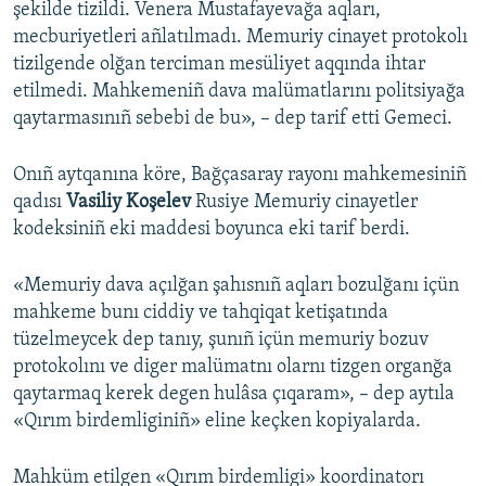
şekilde tizildi. Venera Mustafayevağa aqları,
mecburiyetleri añlatılmadı. Memuriy cinayet protokolı
tizilgende olğan terciman mesüliyet aqqında ihtar
etilmedi. Mahkemeniñ dava malümatlarını politsiyağa
qaytarmasınıñ sebebi de bu», – dep tarif etti Gemeci.
Onıñ aytqanına köre, Bağçasaray rayonı mahkemesiniñ
qadısı
Vasiliy Koşelev
Rusiye Memuriy cinayetler
kodeksiniñ eki maddesi boyunca eki tarif berdi.
«Memuriy dava açılğan şahısnıñ aqları bozulğanı içün
mahkeme bunı ciddiy ve tahqiqat ketişatında
tüzelmeycek dep tanıy, şunıñ içün memuriy bozuv
protokolını ve diger malümatnı olarnı tizgen organğa
qaytarmaq kerek degen hulâsa çıqaram», – dep aytıla
«Qırım birdemliginiñ» eline keçken kopiyalarda.
Mahküm etilgen «Qırım birdemligi» koordinatorı