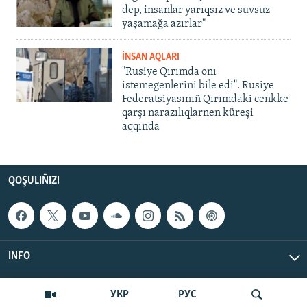
dep, insanlar yarıqsız ve suvsuz
yaşamağa azırlar"
İNSAN AQLARI
"Rusiye Qırımda onı
istemegenlerini bile edi". Rusiye
Federatsiyasınıñ Qırımdaki cenkke
qarşı narazılıqlarnen küreşi
aqqında
QOŞULIÑIZ!
INFO
© Qırım.Aqiqat, 2026 | All Rights Reserved.
УКР
РУС