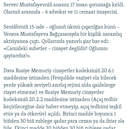
Server Mustafayevniñ anasını 17 insan qorumağa keldi.
Olarnıñ arasında – 6 advokat ve 11 cemaat imayecisi.
Sentâbrniñ 15-nde – oğlunıñ ükmü çıqarılğan künü –
Venera Mustafayeva Bağçasarayda bir kişilik narazılıq
aktsiyasına çıqtı. Qollarında yazuvlı şiar bar edi:
«Camideki subetler – cinayet degildir! Oğlumnı
qaytarıñız!».
Dava Rusiye Memuriy cinayetler kodeksiniñ 20.6.1
maddesine istinaden (Fevqulâde vaziyet ola bilecek
yerde yüksek seviyeli azırlıq rejimi alda qaidelerge
riayet etmeme) ve Rusiye Memuriy cinayetler
kodeksiniñ 20.2.2 maddesine istinaden (Açıq tedbir
keçirilecegine dair haber etmeyip, açıq tedbirni teşkil
etüv ya da ötkerüv) açıldı. Birinci madde boyunca 1
biñden 30 biñ rublege qadar para cezası ya da ihtar ola
bile. Ekinci madde 20 biñden 30 biñ rublege qadar