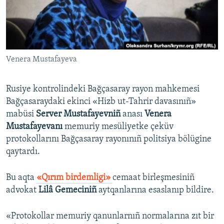
Русский
Українською
Venera Mustafayeva
QOŞULIÑIZ!
Rusiye kontrolindeki Bağçasaray rayon mahkemesi
Bağçasaraydaki ekinci «Hizb ut-Tahrir davasınıñ»
RFE/RS bütün saytları
mabüsi
Server Mustafayevniñ
anası
Venera
Mustafayevanı
memuriy mesüliyetke çeküv
protokollarını Bağçasaray rayonınıñ politsiya bölügine
qaytardı.
Bu aqta
«Qırım birdemligi»
cemaat birleşmesiniñ
advokat
Lilâ Gemeciniñ
aytqanlarına esaslanıp bildire.
«Protokollar memuriy qanunlarnıñ normalarına zıt bir