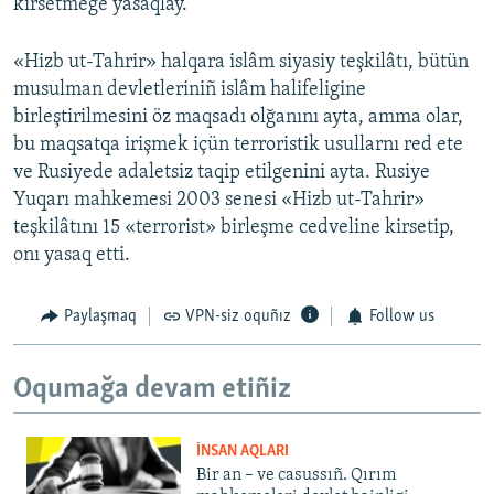
kirsetmege yasaqlay.
«Hizb ut-Tahrir» halqara islâm siyasiy teşkilâtı, bütün
musulman devletleriniñ islâm halifeligine
birleştirilmesini öz maqsadı olğanını ayta, amma olar,
bu maqsatqa irişmek içün terroristik usullarnı red ete
ve Rusiyede adaletsiz taqip etilgenini ayta. Rusiye
Yuqarı mahkemesi 2003 senesi «Hizb ut-Tahrir»
teşkilâtını 15 «terrorist» birleşme cedveline kirsetip,
onı yasaq etti.
Paylaşmaq
VPN-siz oquñız
Follow us
Oqumağa devam etiñiz
İNSAN AQLARI
Bir an – ve casussıñ. Qırım