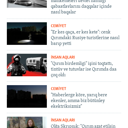
mahkemeleri devlet hainligi
qabaatlavlarını daqqalar içinde
nasıl baqalar
CEMİYET
"Er kes qaça, er kes kete": cenk
Qırımdaki Rusiye turistlerine nasıl
barıp yetti
İNSAN AQLARI
"Qırım birdemligi" işini toqtattı,
tintüv ve tutuvlar ise Qırımda daa
çoq oldı
CEMİYET
"Haberlerge köre, yarıq bere
ekenler, amma biz bütünley
ekektriksizmiz"
İNSAN AQLARI
Olğa Skrıpnık: "Qırım azat etilsin