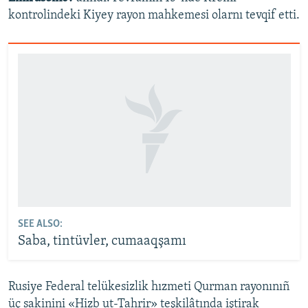
kontrolindeki Kiyey rayon mahkemesi olarnı tevqif etti.
SEE ALSO:
Saba, tintüvler, cumaaqşamı
Rusiye Federal telükesizlik hızmeti Qurman rayonınıñ
üç sakinini «Hizb ut-Tahrir» teşkilâtında iştirak