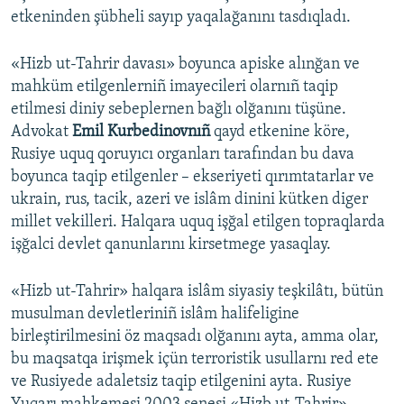
etkeninden şübheli sayıp yaqalağanını tasdıqladı.
«Hizb ut-Tahrir davası» boyunca apiske alınğan ve
mahküm etilgenlerniñ imayecileri olarnıñ taqip
etilmesi diniy sebeplernen bağlı olğanını tüşüne.
Advokat
Emil Kurbedinovnıñ
qayd etkenine köre,
Rusiye uquq qoruyıcı organları tarafından bu dava
boyunca taqip etilgenler – ekseriyeti qırımtatarlar ve
ukrain, rus, tacik, azeri ve islâm dinini kütken diger
millet vekilleri. Halqara uquq işğal etilgen topraqlarda
işğalci devlet qanunlarını kirsetmege yasaqlay.
«Hizb ut-Tahrir» halqara islâm siyasiy teşkilâtı, bütün
musulman devletleriniñ islâm halifeligine
birleştirilmesini öz maqsadı olğanını ayta, amma olar,
bu maqsatqa irişmek içün terroristik usullarnı red ete
ve Rusiyede adaletsiz taqip etilgenini ayta. Rusiye