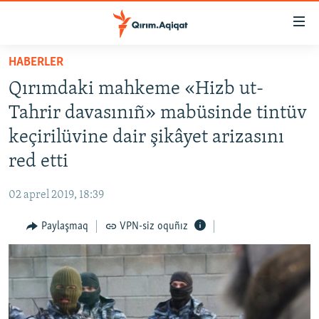
Link
açıqlığı
Esas
HABERLER
mündericege
HABERLER
Qırımdaki mahkeme «Hizb ut-
qaytmaq
SİYASET
Baş
Tahrir davasınıñ» mabüsinde tintüv
İQTİSADİYAT
navigatsiyağa
keçirilüvine dair şikâyet arizasını
qaytmaq
CEMİYET
red etti
Qıdıruvğa
MEDENİYET
qaytmaq
02 aprel 2019, 18:39
İNSAN AQLARI
Paylaşmaq
VPN-siz oquñız
VİDEO
SÜRET
BLOGLAR
FİKİR