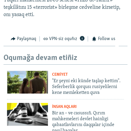
Yuqarı mahkemesi 2003 senesi «Hizb ut-Tahrir»
teşkilâtını 15 «terrorist» birleşme cedveline kirsetip,
onı yasaq etti.
Paylaşmaq
VPN-siz oquñız
Follow us
Oqumağa devam etiñiz
CEMİYET
"Er şeyni eki künde taşlap kettim".
Seferberlik qorqusı rusiyelilerni
kene memleketten quva
İNSAN AQLARI
Bir an – ve casussıñ. Qırım
mahkemeleri devlet hainligi
qabaatlavlarını daqqalar içinde
nasıl baqalar