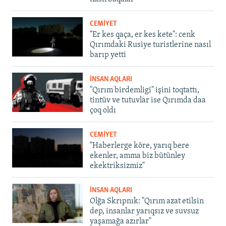
CEMİYET
"Er kes qaça, er kes kete": cenk
Qırımdaki Rusiye turistlerine nasıl
barıp yetti
İNSAN AQLARI
"Qırım birdemligi" işini toqtattı,
tintüv ve tutuvlar ise Qırımda daa
çoq oldı
CEMİYET
"Haberlerge köre, yarıq bere
ekenler, amma biz bütünley
ekektriksizmiz"
İNSAN AQLARI
Olğa Skrıpnık: "Qırım azat etilsin
dep, insanlar yarıqsız ve suvsuz
yaşamağa azırlar"