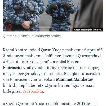
Русский
Українською
QOŞULIÑIZ!
Qırımdaki tintüv, nümüneviy resim
Kreml kontrolindeki Qırım Yuqarı mahkemesi aprelniñ
RFE/RS bütün saytları
2-nde rayon mahkemesiniñ fevral ayında Qurmandaki
«Hizb ut-Tahrir davasınıñ» mabüsi
Rustem
Emirüseinovnıñ
evinde tintüv keçirmek qararına qarşı
imayesi bergen şikâyetni red etti. Bu aqta oturışuvdan
soñ Emirüseinovnıñ advokatı
Mammet Mambetov
bildirdi, dep haber ete «Qırım birdemligi» cemaat
birleşmesi
Facebookta
.
«Bugün Qırımnıñ Yuqarı mahkemesinde 2019 senesi