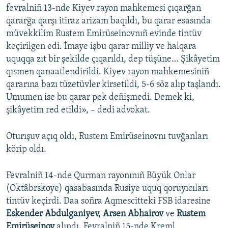
fevralniñ 13-nde Kiyev rayon mahkemesi çıqarğan
qararğa qarşı itiraz arizam baqıldı, bu qarar esasında
müvekkilim Rustem Emirüseinovnıñ evinde tintüv
keçirilgen edi. İmaye işbu qarar milliy ve halqara
uquqqa zıt bir şekilde çıqarıldı, dep tüşüne… Şikâyetim
qısmen qanaatlendirildi. Kiyev rayon mahkemesiniñ
qararına bazı tüzetüvler kirsetildi, 5-6 söz alıp taşlandı.
Umumen ise bu qarar pek deñişmedi. Demek ki,
şikâyetim red etildi», – dedi advokat.
Oturışuv açıq oldı, Rustem Emirüseinovnı tuvğanları
körip oldı.
Fevralniñ 14-nde Qurman rayonınıñ Büyük Onlar
(Oktâbrskoye) qasabasında Rusiye uquq qoruyıcıları
tintüv keçirdi. Daa soñra Aqmescitteki FSB idaresine
Eskender Abdulganiyev, Arsen Abhairov
ve
Rustem
Emirüseinov
alındı. Fevralniñ 15-nde Kreml