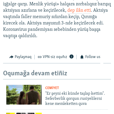
işğalge qarşı. Menlik yürüşi» halqara zorbalıqsız barışıq
aktsiyası azırlana ve keçirilecek,
dep ilân etti
. Aktsiya
vaqtında faller memuriy sıñırdan keçip, Qırımğa
kirecek ola. Aktsiya mayısnıñ 3-nde keçirilecek edi.
Koronavirus pandemiyası sebebinden yürüş başqa
vaqıtqa qaldırıldı.
Paylaşmaq
VPN-siz oquñız
Follow us
Oqumağa devam etiñiz
CEMİYET
"Er şeyni eki künde taşlap kettim".
Seferberlik qorqusı rusiyelilerni
kene memleketten quva