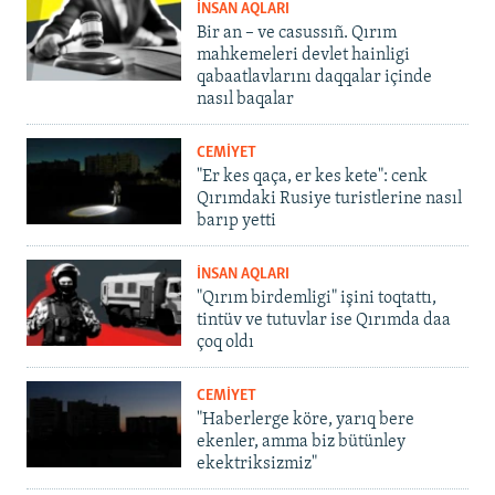
İNSAN AQLARI
Bir an – ve casussıñ. Qırım
mahkemeleri devlet hainligi
qabaatlavlarını daqqalar içinde
nasıl baqalar
CEMİYET
"Er kes qaça, er kes kete": cenk
Qırımdaki Rusiye turistlerine nasıl
barıp yetti
İNSAN AQLARI
"Qırım birdemligi" işini toqtattı,
tintüv ve tutuvlar ise Qırımda daa
çoq oldı
CEMİYET
"Haberlerge köre, yarıq bere
ekenler, amma biz bütünley
ekektriksizmiz"