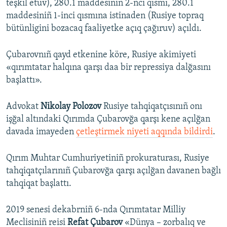
teşkil etüv), 280.1 maddesiniñ 2-nci qısmı, 280.1
maddesiniñ 1-inci qısmına istinaden (Rusiye topraq
bütünligini bozacaq faaliyetke açıq çağıruv) açıldı.
Çubarovnıñ qayd etkenine köre, Rusiye akimiyeti
«qırımtatar halqına qarşı daa bir repressiya dalğasını
başlattı».
Advokat
Nikolay Polozov
Rusiye tahqiqatçısınıñ onı
işğal altındaki Qırımda Çubarovğa qarşı kene açılğan
davada imayeden
çetleştirmek niyeti aqqında bildirdi
.
Qırım Muhtar Cumhuriyetiniñ prokuraturası, Rusiye
tahqiqatçılarınıñ Çubarovğa qarşı açılğan davanen bağlı
tahqiqat başlattı.
2019 senesi dekabrniñ 6-nda Qırımtatar Milliy
Meclisiniñ reisi
Refat Çubarov
«Dünya – zorbalıq ve