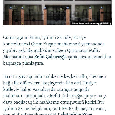
Русский
Українською
QOŞULIÑIZ!
Cumaaqşamı künü, iyülniñ 23-nde, Rusiye
kontrolindeki Qırım Yuqarı mahkemesi yarımadada
ğıyabiy şekilde mahküm etilgen Qırımtatar Milliy
RFE/RS bütün saytları
Meclisiniñ reisi
Refat Çubarovğa
qarşı davanı temelden
baqmağa planlaştıra.
Bu oturışuv aqqında mahkeme keçken afta, davanen
bağlı ilk diñlevlerni keçirgende ilân etti. Rusiye
kütleviy haber vastaları da oturışuv aqqında
malümatnı tasdıqladı. «Refat Çubarovğa qarşı cinaiy
dava baqılacaq ilk mahkeme oturışuvınıñ keçirilüvi
iyülniñ 23-ne belgilendi, saat 10:00-da başlanacaq», –