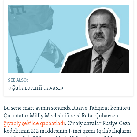
SEE ALSO:
«Çubarovnıñ davası»
Bu sene mart ayınıñ soñunda Rusiye Tahqiqat komiteti
Qırımtatar Milliy Meclisiniñ reisi Refat Çubarovnı
ğıyabiy şekilde qabaatladı
. Cinaiy davalar Rusiye Ceza
kodeksiniñ 212 maddesiniñ 1-inci qısmı (qalabalıqlarnı