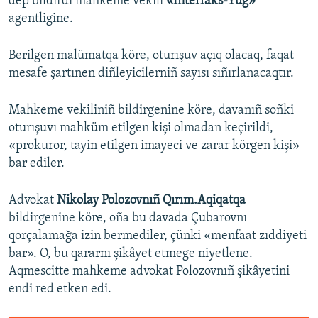
dep bildirdi mahkeme vekili
«İnterfaks-Yüg»
agentligine.
Berilgen malümatqa köre, oturışuv açıq olacaq, faqat
mesafe şartınen diñleyicilerniñ sayısı sıñırlanacaqtır.
Mahkeme vekiliniñ bildirgenine köre, davanıñ soñki
oturışuvı mahküm etilgen kişi olmadan keçirildi,
«prokuror, tayin etilgen imayeci ve zarar körgen kişi»
bar ediler.
Advokat
Nikolay Polozovnıñ Qırım.Aqiqatqa
bildirgenine köre, oña bu davada Çubarovnı
qorçalamağa izin bermediler, çünki «menfaat zıddiyeti
bar». O, bu qararnı şikâyet etmege niyetlene.
Aqmescitte mahkeme advokat Polozovnıñ şikâyetini
endi red etken edi.