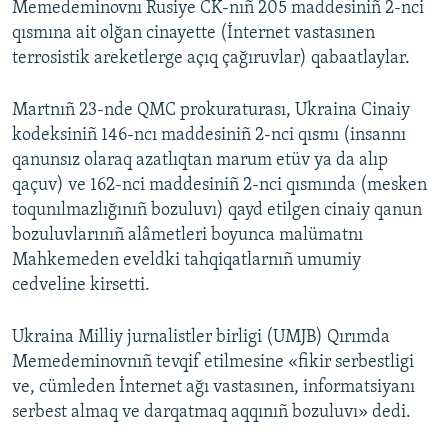
Memedeminovnı Rusiye CK-nıñ 205 maddesiniñ 2-nci
qısmına ait olğan cinayette (İnternet vastasınen
terrosistik areketlerge açıq çağıruvlar) qabaatlaylar.
Martnıñ 23-nde QMC prokuraturası, Ukraina Cinaiy
kodeksiniñ 146-ncı maddesiniñ 2-nci qısmı (insannı
qanunsız olaraq azatlıqtan marum etüv ya da alıp
qaçuv) ve 162-nci maddesiniñ 2-nci qısmında (mesken
toqunılmazlığınıñ bozuluvı) qayd etilgen cinaiy qanun
bozuluvlarınıñ alâmetleri boyunca malümatnı
Mahkemeden eveldki tahqiqatlarnıñ umumiy
cedveline kirsetti.
Ukraina Milliy jurnalistler birligi (UMJB) Qırımda
Memedeminovnıñ tevqif etilmesine «fikir serbestligi
ve, cümleden İnternet ağı vastasınen, informatsiyanı
serbest almaq ve darqatmaq aqqınıñ bozuluvı» dedi.