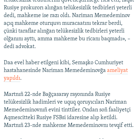
telükesizlik tedbirlerini quvetleştirmege rica etti, faqat
Rusiye prokurorı alınğan telükesizlik tedbirleri yeterli
dedi, mahkeme ise razı oldı. Nariman Memedeminov
açıq mahkeme oturışuvı muracaatını tekrar berdi,
çünki taraflar alınğan telükesizlik tedbirleri yeterli
olğanını ayttı, amma mahkeme bu ricanı baqmadı», –
dedi advokat.
Daa evel haber etilgeni kibi, Semaşko Cumhuriyet
hastahanesinde Nariman Memedeminovğa
ameliyat
yapıldı
.
Martnıñ 22-nde Bağçasaray rayonında Rusiye
telükesizlik hadimleri ve uquq qoruyıcıları Nariman
Memedeminovnıñ evini tinttiler. Ondan soñ faaliyetçi
Aqmescitteki Rusiye FSBsi idaresine alıp ketildi.
Martnıñ 23-nde mahkeme Memedeminovnı tevqif etti.