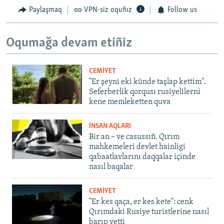
Paylaşmaq
VPN-siz oquñız
Follow us
Oqumağa devam etiñiz
CEMİYET
"Er şeyni eki künde taşlap kettim".
Seferberlik qorqusı rusiyelilerni
kene memleketten quva
İNSAN AQLARI
Bir an – ve casussıñ. Qırım
mahkemeleri devlet hainligi
qabaatlavlarını daqqalar içinde
nasıl baqalar
CEMİYET
"Er kes qaça, er kes kete": cenk
Qırımdaki Rusiye turistlerine nasıl
barıp yetti