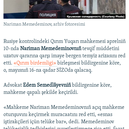
Русский
Українською
Nariman Memedeminov, arhiv fotoresimi
QOŞULIÑIZ!
Rusiye kontrolindeki Qırım Yuqarı mahkemesi aprelniñ
10-nda
Nariman Memedeminovnıñ
tevqif müddetini
uzatuv qararına qarşı imaye bergen temyiz arizasını red
RFE/RS bütün saytları
etti.
«Qırım birdemligi»
birleşmesi bildirgenine köre,
o, mayısnıñ 16-na qadar SİZOda qalacaq.
Advokat
Edem Semedlâyevniñ
bildirgenine köre,
mahkeme qapalı şekilde keçirildi.
«Mahkeme Nariman Memedeminovnıñ açıq mahkeme
oturışuvını keçirmek muracaatını red etti, «esnas
iştirakçileri içün telüke bar», dedi. Memedeminov