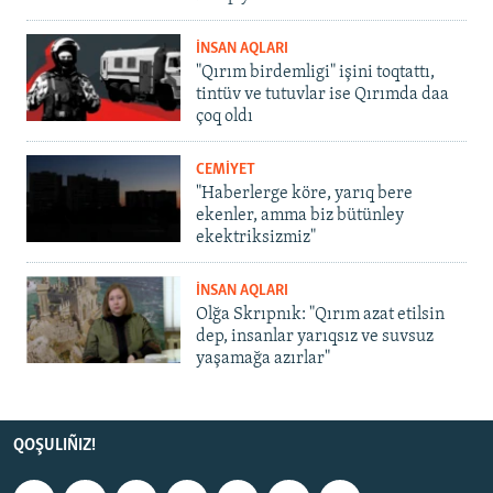
İNSAN AQLARI
"Qırım birdemligi" işini toqtattı,
tintüv ve tutuvlar ise Qırımda daa
çoq oldı
CEMİYET
"Haberlerge köre, yarıq bere
ekenler, amma biz bütünley
ekektriksizmiz"
İNSAN AQLARI
Olğa Skrıpnık: "Qırım azat etilsin
dep, insanlar yarıqsız ve suvsuz
yaşamağa azırlar"
QOŞULIÑIZ!