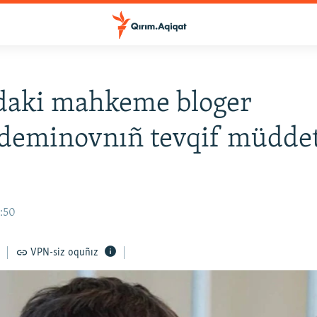
daki mahkeme bloger
eminovnıñ tevqif müddet
6:50
VPN-siz oquñız