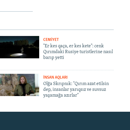
CEMİYET
"Er kes qaça, er kes kete": cenk
Qırımdaki Rusiye turistlerine nasıl
barıp yetti
İNSAN AQLARI
Olğa Skrıpnık: "Qırım azat etilsin
dep, insanlar yarıqsız ve suvsuz
yaşamağa azırlar"