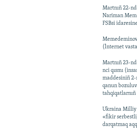
Martnıñ 22-nde
Nariman Memede
FSBsi idaresin
Memedeminovnı
(İnternet vasta
Martnıñ 23-nd
nci qısmı (ins
maddesiniñ 2-n
qanun bozuluv
tahqiqatlarnıñ
Ukraina Milliy
«fikir serbest
darqatmaq aqq