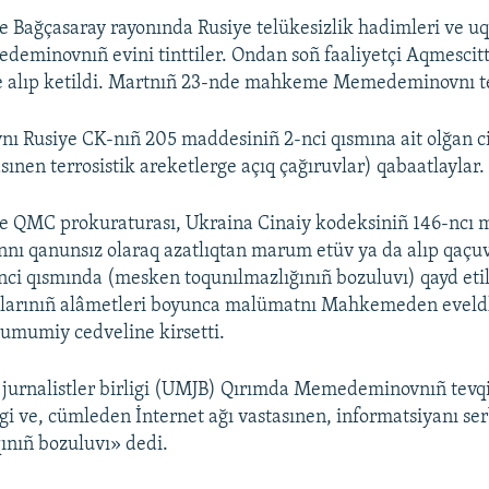
 Bağçasaray rayonında Rusiye telükesizlik hadimleri ve uq
minovnıñ evini tinttiler. Ondan soñ faaliyetçi Aqmescitt
e alıp ketildi. Martnıñ 23-nde mahkeme Memedeminovnı tev
 Rusiye CK-nıñ 205 maddesiniñ 2-nci qısmına ait olğan c
sınen terrosistik areketlerge açıq çağıruvlar) qabaatlaylar.
e QMC prokuraturası, Ukraina Cinaiy kodeksiniñ 146-ncı 
annı qanunsız olaraq azatlıqtan marum etüv ya da alıp qaçuv
ci qısmında (mesken toqunılmazlığınıñ bozuluvı) qayd eti
larınıñ alâmetleri boyunca malümatnı Mahkemeden eveld
 umumiy cedveline kirsetti.
 jurnalistler birligi (UMJB) Qırımda Memedeminovnıñ tevqi
ligi ve, cümleden İnternet ağı vastasınen, informatsiyanı se
ınıñ bozuluvı» dedi.