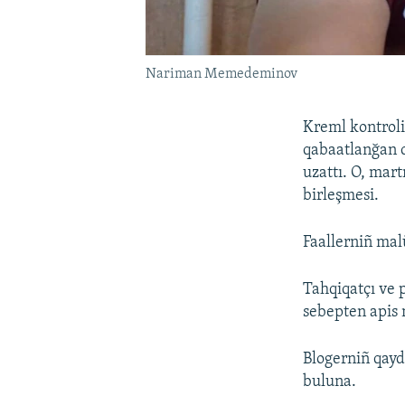
Nariman Memedeminov
Kreml kontrol
qabaatlanğan c
uzattı. O, mar
birleşmesi.
Faallerniñ mal
Tahqiqatçı ve
sebepten apis 
Blogerniñ qayd
buluna.