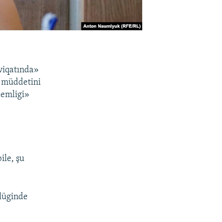
viqatında»
 müddetini
demligi»
le, şu
ölüginde