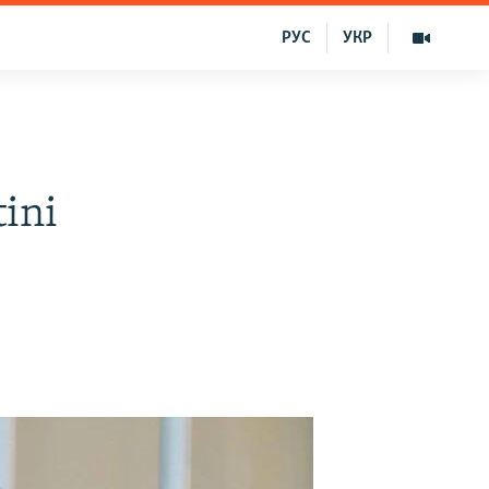
РУС
УКР
ini