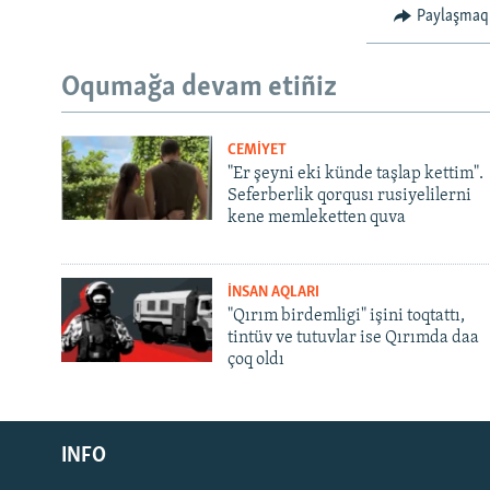
Paylaşmaq
Oqumağa devam etiñiz
CEMİYET
"Er şeyni eki künde taşlap kettim".
Seferberlik qorqusı rusiyelilerni
kene memleketten quva
İNSAN AQLARI
"Qırım birdemligi" işini toqtattı,
tintüv ve tutuvlar ise Qırımda daa
çoq oldı
Русский
INFO
Українською