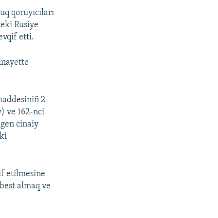
uq qoruyıcıları
eki Rusiye
qif etti.
inayette
maddesiniñ 2-
) ve 162-nci
lgen cinaiy
ki
f etilmesine
rbest almaq ve