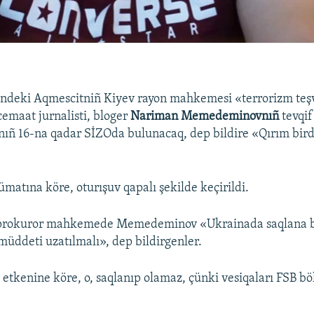
indeki Aqmescitniñ Kiyev rayon mahkemesi «terrorizm teş
emaat jurnalisti, bloger
Nariman Memedeminovnıñ
tevqif
tnıñ 16-na qadar SİZOda bulunacaq, dep bildire «Qırım bir
ümatına köre, oturışuv qapalı şekilde keçirildi.
 prokuror mahkemede Memedeminov «Ukrainada saqlana bi
müddeti uzatılmalı», dep bildirgenler.
 etkenine köre, o, saqlanıp olamaz, çünki vesiqaları FSB b