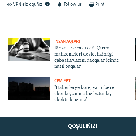
VPN-siz oquñız
Follow us
Print
İNSAN AQLARI
Bir an – ve casussıñ. Qırım
mahkemeleri devlet hainligi
qabaatlavlarını daqqalar içinde
nasıl baqalar
CEMİYET
"Haberlerge köre, yarıq bere
ekenler, amma biz bütünley
ekektriksizmiz"
QOŞULIÑIZ!