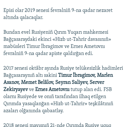
Episi olar 2019 senesi fevralniñ 9-na qadar nezaret
altında qalacaqlar.
Bundan evel Rusiyeniñ Qırım Yuqarı mahkemesi
Bağçasaraydaki ekinci «Hizb ut-Tahrir davasınıñ»
mabüsleri Timur İbragimov ve Ernes Ametovnı
fevralniñ 9-na qadar apiste qaldırğan edi.
2017 senesi oktâbr ayında Rusiye telükesizlik hadimleri
Bağçasaraynıñ altı sakini
Timur İbragimov, Marlen
Asanov, Memet Belâlov, Seyran Saliyev, Server
Zekiryayev
ve
Ernes Ametovnı
tutup alan edi. FSB
olarnı Rusiyede ve onıñ tarafından ilhaq etilgen
Qırımda yasaqlanğan «Hizb ut-Tahrir» teşkilâtınıñ
azaları olğanında qabaatlay.
2018 senesi mayısnıñ 21-nde Qırımda Rusiye uquq