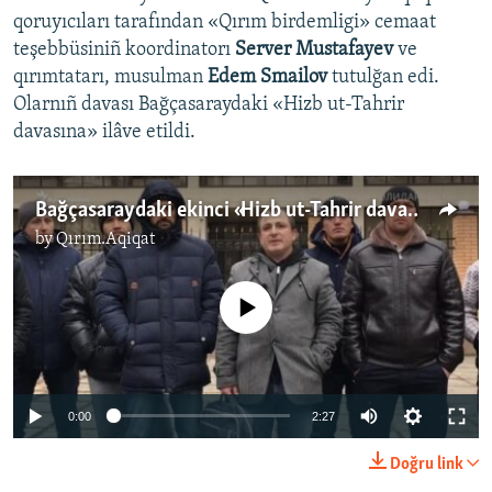
qoruyıcıları tarafından «Qırım birdemligi» cemaat
teşebbüsiniñ koordinatorı
Server Mustafayev
ve
qırımtatarı, musulman
Edem Smailov
tutulğan edi.
Olarnıñ davası Bağçasaraydaki «Hizb ut-Tahrir
davasına» ilâve etildi.
Bağçasaraydaki ekinci «Hizb ut-Tahrir davası» mabüsleriniñ apis müddeti uzatıldı
by
Qırım.Aqiqat
No media source currently available
0:00
2:27
Doğru link