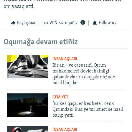
onı yasaq etti.
Paylaşmaq
VPN-siz oquñız
Follow us
Oqumağa devam etiñiz
İNSAN AQLARI
Bir an – ve casussıñ. Qırım
mahkemeleri devlet hainligi
qabaatlavlarını daqqalar içinde
nasıl baqalar
CEMİYET
"Er kes qaça, er kes kete": cenk
Qırımdaki Rusiye turistlerine nasıl
barıp yetti
İNSAN AQLARI