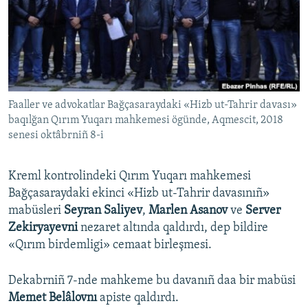
Русский
Українською
QOŞULIÑIZ!
Faaller ve advokatlar Bağçasaraydaki «Hizb ut-Tahrir davası»
baqılğan Qırım Yuqarı mahkemesi ögünde, Aqmescit, 2018
senesi oktâbrniñ 8-i
RFE/RS bütün saytları
Kreml kontrolindeki Qırım Yuqarı mahkemesi
Bağçasaraydaki ekinci «Hizb ut-Tahrir davasınıñ»
mabüsleri
Seyran Saliyev
,
Marlen Asanov
ve
Server
Zekiryayevni
nezaret altında qaldırdı, dep bildire
«Qırım birdemligi» cemaat birleşmesi.
Dekabrniñ 7-nde mahkeme bu davanıñ daa bir mabüsi
Memet Belâlovnı
apiste qaldırdı.