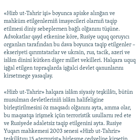
«Hizb ut-Tahrir işi» boyunca apiske alınğan ve
mahküm etilgenlerniñ imayecileri olarnıñ taqip
etilmesi diniy sebeplernen bağlı olğanını tüşüne.
Advokatlar qayd etkenine köre, Rusiye uquq qoruyıcı
organları tarafından bu dava boyunca taqip etilgenler –
ekseriyeti qırımtatarlar ve ukrain, rus, tacik, azeri ve
islâm dinini kütken diger millet vekilleri. Halqara uquq
işğal etilgen topraqlarda işğalci devlet qanunlarını
kirsetmege yasaqlay.
«Hizb ut-Tahrir» halqara islâm siyasiy teşkilâtı, bütün
musulman devletleriniñ islâm halifeligine
birleştirilmesini öz maqsadı olğanını ayta, amma olar,
bu maqsatqa irişmek içün terroristik usullarnı red ete
ve Rusiyede adaletsiz taqip etilgenini ayta. Rusiye
Yuqarı mahkemesi 2003 senesi «Hizb ut-Tahrir»
teşkilâtını 15 «terrorist» birleşme cedveline kirsetip,