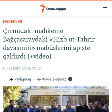
Link
açıqlığı
Esas
HABERLER
mündericege
HABERLER
Qırımdaki mahkeme
qaytmaq
SİYASET
Baş
Bağçasaraydaki «Hizb ut-Tahrir
İQTİSADİYAT
navigatsiyağa
davasınıñ» mabüslerini apiste
qaytmaq
CEMİYET
qaldırdı (+video)
Qıdıruvğa
MEDENİYET
qaytmaq
08 dekabr 2018, 09:15
İNSAN AQLARI
Paylaşmaq
VPN-siz oquñız
VİDEO
SÜRET
BLOGLAR
FİKİR