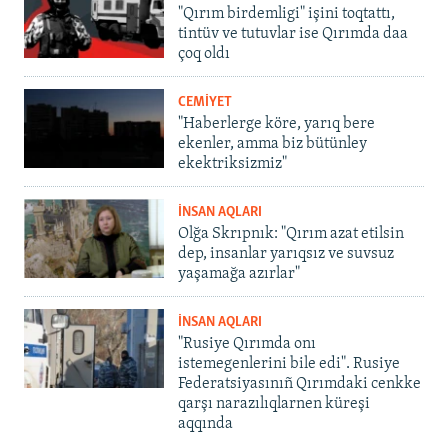
"Qırım birdemligi" işini toqtattı,
tintüv ve tutuvlar ise Qırımda daa
çoq oldı
CEMİYET
"Haberlerge köre, yarıq bere
ekenler, amma biz bütünley
ekektriksizmiz"
İNSAN AQLARI
Olğa Skrıpnık: "Qırım azat etilsin
dep, insanlar yarıqsız ve suvsuz
yaşamağa azırlar"
İNSAN AQLARI
"Rusiye Qırımda onı
istemegenlerini bile edi". Rusiye
Federatsiyasınıñ Qırımdaki cenkke
qarşı narazılıqlarnen küreşi
aqqında