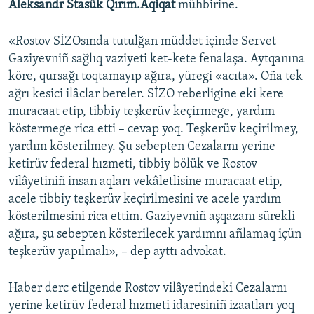
Aleksandr Stasük Qırım.Aqiqat
mühbirine.
Русский
«Rostov SİZOsında tutulğan müddet içinde Servet
Українською
Gaziyevniñ sağlıq vaziyeti ket-kete fenalaşa. Aytqanına
köre, qursağı toqtamayıp ağıra, yüregi «acıta». Oña tek
QOŞULIÑIZ!
ağrı kesici ilâclar bereler. SİZO reberligine eki kere
muracaat etip, tibbiy teşkerüv keçirmege, yardım
köstermege rica etti – cevap yoq. Teşkerüv keçirilmey,
yardım kösterilmey. Şu sebepten Cezalarnı yerine
RFE/RS bütün saytları
ketirüv federal hızmeti, tibbiy bölük ve Rostov
vilâyetiniñ insan aqları vekâletlisine muracaat etip,
acele tibbiy teşkerüv keçirilmesini ve acele yardım
kösterilmesini rica ettim. Gaziyevniñ aşqazanı sürekli
ağıra, şu sebepten kösterilecek yardımnı añlamaq içün
teşkerüv yapılmalı», – dep ayttı advokat.
Haber derc etilgende Rostov vilâyetindeki Cezalarnı
yerine ketirüv federal hızmeti idaresiniñ izaatları yoq