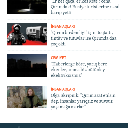
"Er kes qaça, er kes kete": cenk
Qırımdaki Rusiye turistlerine nasıl
barıp yetti
İNSAN AQLARI
"Qırım birdemligi" işini toqtattı,
tintüv ve tutuvlar ise Qırımda daa
çoq oldı
CEMİYET
"Haberlerge köre, yarıq bere
ekenler, amma biz bütünley
ekektriksizmiz"
İNSAN AQLARI
Olğa Skrıpnık: "Qırım azat etilsin
dep, insanlar yarıqsız ve suvsuz
yaşamağa azırlar"