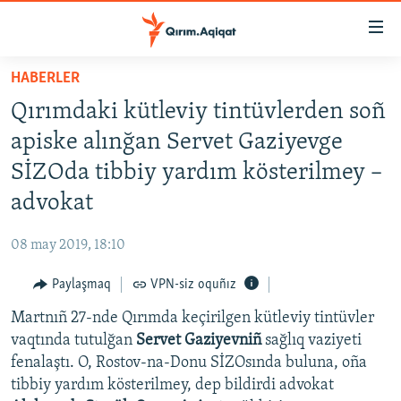
Link
açıqlığı
Esas
HABERLER
mündericege
HABERLER
Qırımdaki kütleviy tintüvlerden soñ
qaytmaq
SİYASET
Baş
apiske alınğan Servet Gaziyevge
İQTİSADİYAT
navigatsiyağa
SİZOda tibbiy yardım kösterilmey –
qaytmaq
CEMİYET
advokat
Qıdıruvğa
MEDENİYET
qaytmaq
08 may 2019, 18:10
İNSAN AQLARI
Paylaşmaq
VPN-siz oquñız
VİDEO
Martnıñ 27-nde Qırımda keçirilgen kütleviy tintüvler
SÜRET
vaqtında tutulğan
Servet Gaziyevniñ
sağlıq vaziyeti
BLOGLAR
fenalaştı. O, Rostov-na-Donu SİZOsında buluna, oña
tibbiy yardım kösterilmey, dep bildirdi advokat
FİKİR