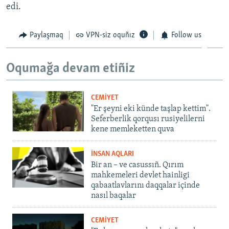
edi.
Paylaşmaq
VPN-siz oquñız
Follow us
Oqumağa devam etiñiz
CEMİYET
"Er şeyni eki künde taşlap kettim".
Seferberlik qorqusı rusiyelilerni
kene memleketten quva
İNSAN AQLARI
Bir an – ve casussıñ. Qırım
mahkemeleri devlet hainligi
qabaatlavlarını daqqalar içinde
nasıl baqalar
CEMİYET