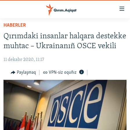
Link
açıqlığı
Esas
HABERLER
mündericege
HABERLER
Qırımdaki insanlar halqara destekke
qaytmaq
SİYASET
Baş
muhtac – Ukrainanıñ OSCE vekili
İQTİSADİYAT
navigatsiyağa
qaytmaq
11 dekabr 2020, 11:17
CEMİYET
Qıdıruvğa
MEDENİYET
Paylaşmaq
VPN-siz oquñız
qaytmaq
İNSAN AQLARI
VİDEO
SÜRET
BLOGLAR
FİKİR