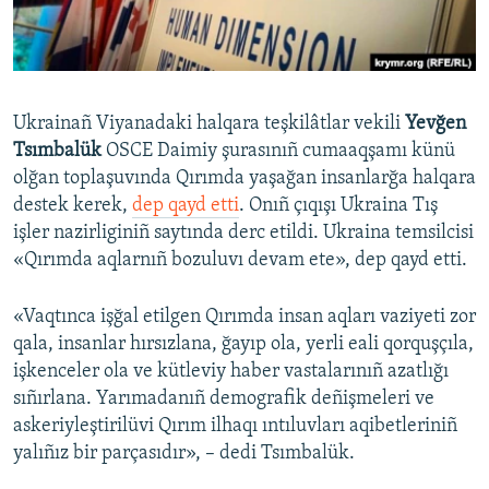
Русский
Українською
Ukrainañ Viyanadaki halqara teşkilâtlar vekili
Yevğen
QOŞULIÑIZ!
Tsımbalük
OSCE Daimiy şurasınıñ cumaaqşamı künü
olğan toplaşuvında Qırımda yaşağan insanlarğa halqara
destek kerek,
dep qayd etti
. Onıñ çıqışı Ukraina Tış
işler nazirliginiñ saytında derc etildi. Ukraina temsilcisi
RFE/RS bütün saytları
«Qırımda aqlarnıñ bozuluvı devam ete», dep qayd etti.
«Vaqtınca işğal etilgen Qırımda insan aqları vaziyeti zor
qala, insanlar hırsızlana, ğayıp ola, yerli eali qorquşçıla,
işkenceler ola ve kütleviy haber vastalarınıñ azatlığı
sıñırlana. Yarımadanıñ demografik deñişmeleri ve
askeriyleştirilüvi Qırım ilhaqı ıntıluvları aqibetleriniñ
yalıñız bir parçasıdır», – dedi Tsımbalük.