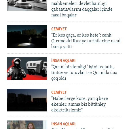
mahkemeleri devlet hainligi
qabaatlavlarını daqqalar içinde
nasıl baqalar
CEMİYET
"Er kes qaça, er kes kete": cenk
Qırımdaki Rusiye turistlerine nasıl
barıp yetti
İNSAN AQLARI
"Qırım birdemligi" işini toqtattı,
tintüv ve tutuvlar ise Qırımda daa
çoq oldı
CEMİYET
"Haberlerge köre, yarıq bere
ekenler, amma biz bütünley
ekektriksizmiz"
İNSAN AQLARI