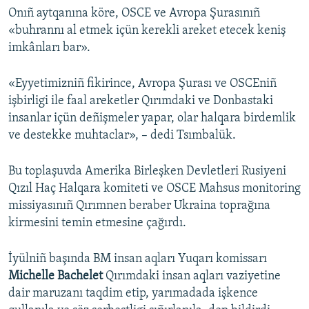
Onıñ aytqanına köre, OSCE ve Avropa Şurasınıñ
«buhrannı al etmek içün kerekli areket etecek keniş
imkânları bar».
«Eyyetimizniñ fikirince, Avropa Şurası ve OSCEniñ
işbirligi ile faal areketler Qırımdaki ve Donbastaki
insanlar içün deñişmeler yapar, olar halqara birdemlik
ve destekke muhtaclar», – dedi Tsımbalük.
Bu toplaşuvda Amerika Birleşken Devletleri Rusiyeni
Qızıl Haç Halqara komiteti ve OSCE Mahsus monitoring
missiyasınıñ Qırımnen beraber Ukraina toprağına
kirmesini temin etmesine çağırdı.
İyülniñ başında BM insan aqları Yuqarı komissarı
Michelle Bachelet
Qırımdaki insan aqları vaziyetine
dair maruzanı taqdim etip, yarımadada işkence