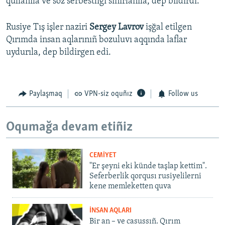
qullanıla ve söz serbestligi sıñırlanıla, dep bildirdi.
Rusiye Tış işler naziri
Sergey Lavrov
işğal etilgen
Qırımda insan aqlarınıñ bozuluvı aqqında laflar
uydurıla, dep bildirgen edi.
Paylaşmaq
VPN-siz oquñız
Follow us
Oqumağa devam etiñiz
CEMİYET
"Er şeyni eki künde taşlap kettim".
Seferberlik qorqusı rusiyelilerni
kene memleketten quva
İNSAN AQLARI
Bir an – ve casussıñ. Qırım