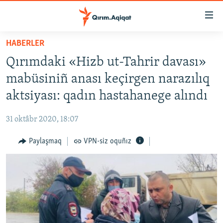
Link
açıqlığı
Esas
HABERLER
mündericege
HABERLER
Qırımdaki «Hizb ut-Tahrir davası»
qaytmaq
SİYASET
Baş
mabüsiniñ anası keçirgen narazılıq
İQTİSADİYAT
navigatsiyağa
aktsiyası: qadın hastahanege alındı
qaytmaq
CEMİYET
Qıdıruvğa
31 oktâbr 2020, 18:07
MEDENİYET
qaytmaq
Paylaşmaq
VPN-siz oquñız
İNSAN AQLARI
VİDEO
SÜRET
BLOGLAR
FİKİR