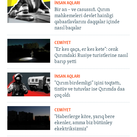
İNSAN AQLARI
Bir an – ve casussıñ. Qırım
mahkemeleri devlet hainligi
qabaatlavlarını daqqalar içinde
nasıl baqalar
CEMİYET
"Er kes qaça, er kes kete": cenk
Qırımdaki Rusiye turistlerine nasıl
barıp yetti
İNSAN AQLARI
"Qırım birdemligi" işini toqtattı,
tintüv ve tutuvlar ise Qırımda daa
çoq oldı
CEMİYET
"Haberlerge köre, yarıq bere
ekenler, amma biz bütünley
ekektriksizmiz"