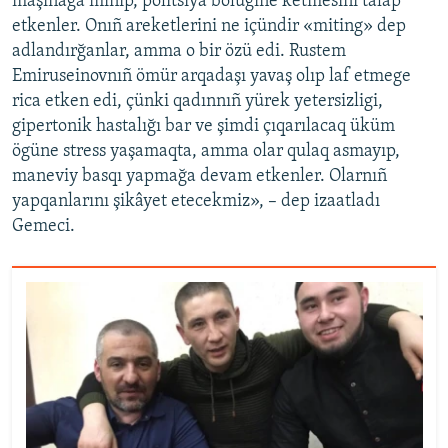
maşinağa minip, politsiya bölügine ketmesini talap
etkenler. Onıñ areketlerini ne içündir «miting» dep
adlandırğanlar, amma o bir özü edi. Rustem
Emiruseinovnıñ ömür arqadaşı yavaş olıp laf etmege
rica etken edi, çünki qadınnıñ yürek yetersizligi,
gipertonik hastalığı bar ve şimdi çıqarılacaq üküm
ögüne stress yaşamaqta, amma olar qulaq asmayıp,
maneviy basqı yapmağa devam etkenler. Olarnıñ
yapqanlarını şikâyet etecekmiz», – dep izaatladı
Gemeci.