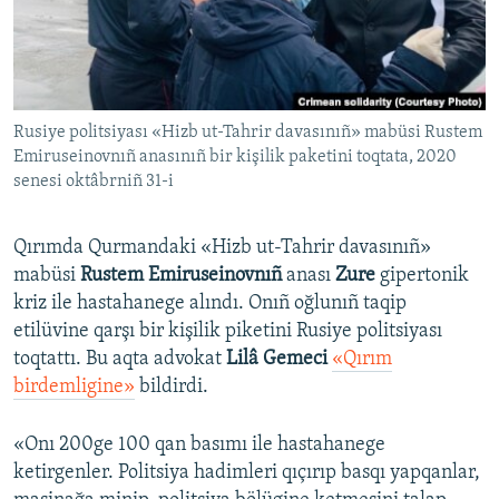
Русский
Українською
Rusiye politsiyası «Hizb ut-Tahrir davasınıñ» mabüsi Rustem
QOŞULIÑIZ!
Emiruseinovnıñ anasınıñ bir kişilik paketini toqtata, 2020
senesi oktâbrniñ 31-i
RFE/RS bütün saytları
Qırımda Qurmandaki «Hizb ut-Tahrir davasınıñ»
mabüsi
Rustem Emiruseinovnıñ
anası
Zure
gipertonik
kriz ile hastahanege alındı. Onıñ oğlunıñ taqip
etilüvine qarşı bir kişilik piketini Rusiye politsiyası
toqtattı. Bu aqta advokat
Lilâ Gemeci
«Qırım
birdemligine»
bildirdi.
«Onı 200ge 100 qan basımı ile hastahanege
ketirgenler. Politsiya hadimleri qıçırıp basqı yapqanlar,