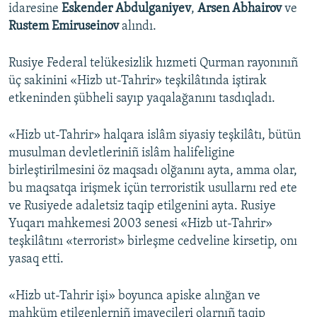
idaresine
Eskender Abdulganiyev
,
Arsen Abhairov
ve
Rustem Emiruseinov
alındı.
Rusiye Federal telükesizlik hızmeti Qurman rayonınıñ
üç sakinini «Hizb ut-Tahrir» teşkilâtında iştirak
etkeninden şübheli sayıp yaqalağanını tasdıqladı.
«Hizb ut-Tahrir» halqara islâm siyasiy teşkilâtı, bütün
musulman devletleriniñ islâm halifeligine
birleştirilmesini öz maqsadı olğanını ayta, amma olar,
bu maqsatqa irişmek içün terroristik usullarnı red ete
ve Rusiyede adaletsiz taqip etilgenini ayta. Rusiye
Yuqarı mahkemesi 2003 senesi «Hizb ut-Tahrir»
teşkilâtını «terrorist» birleşme cedveline kirsetip, onı
yasaq etti.
«Hizb ut-Tahrir işi» boyunca apiske alınğan ve
mahküm etilgenlerniñ imayecileri olarnıñ taqip