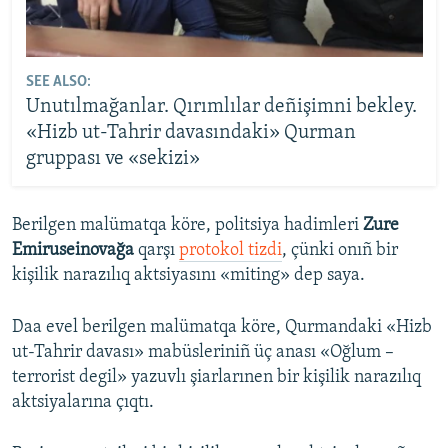
SEE ALSO:
Unutılmağanlar. Qırımlılar deñişimni bekley.
«Hizb ut-Tahrir davasındaki» Qurman
gruppası ve «sekizi»
Berilgen malümatqa köre, politsiya hadimleri
Zure
Emiruseinovağa
qarşı
protokol tizdi
, çünki onıñ bir
kişilik narazılıq aktsiyasını «miting» dep saya.
Daa evel berilgen malümatqa köre, Qurmandaki «Hizb
ut-Tahrir davası» mabüsleriniñ üç anası «Oğlum –
terrorist degil» yazuvlı şiarlarınen bir kişilik narazılıq
aktsiyalarına çıqtı.