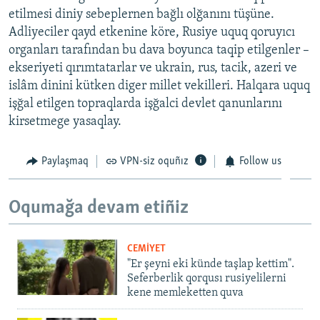
etilmesi diniy sebeplernen bağlı olğanını tüşüne.
Adliyeciler qayd etkenine köre, Rusiye uquq qoruyıcı
organları tarafından bu dava boyunca taqip etilgenler –
ekseriyeti qırımtatarlar ve ukrain, rus, tacik, azeri ve
islâm dinini kütken diger millet vekilleri. Halqara uquq
işğal etilgen topraqlarda işğalci devlet qanunlarını
kirsetmege yasaqlay.
Paylaşmaq
VPN-siz oquñız
Follow us
Oqumağa devam etiñiz
CEMİYET
"Er şeyni eki künde taşlap kettim".
Seferberlik qorqusı rusiyelilerni
kene memleketten quva