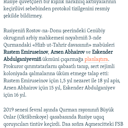
Rusiye quvetçileri bir kişilik narazılıq aktsiyalarınıñ
keçirilüvi sebebinden protokol tizilgenini resmiy
şekilde bildirmey.
Rusiyeniñ Rostov-na-Donu şeerindeki Cenübiy
okrugınıñ arbiy mahkemesi noyabrniñ 3-nde
Qurmandaki «Hizb ut-Tahrir davasınıñ» mabüsleri
Rustem Emiruseinov
,
Arsen Abhairov
ve
Eskender
Abdulganiyevniñ
ükmüni çıqarmağa
planlaştıra
.
Prokuror qırımtatarlarnı qabaatlı tanıp, sert rejimli
koloniyada qalmalarına üküm etmege talap etti:
Rustem Emiruseinov içün 1,5 yıl nezaret ile 18 yıl apis,
Arsen Abhairov içün 15 yıl, Eskender Abdulganiyev
içün 16 yıl.
2019 senesi fevral ayında Qurman rayonınıñ Büyük
Onlar (Oktâbrskoye) qasabasında Rusiye uquq
qoruyıcıları tintüv keçirdi. Daa soñra Aqmescitteki FSB