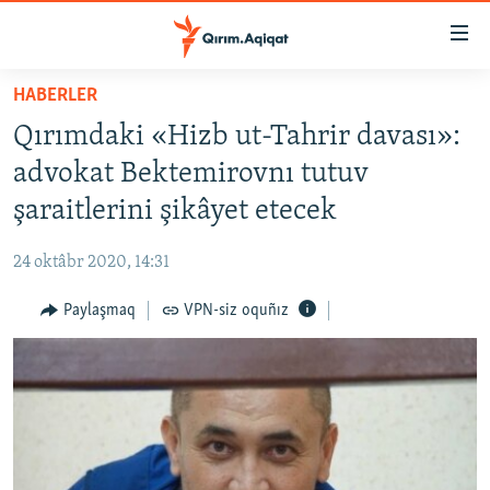
Link
açıqlığı
Esas
HABERLER
mündericege
HABERLER
Qırımdaki «Hizb ut-Tahrir davası»:
qaytmaq
SİYASET
Baş
advokat Bektemirovnı tutuv
İQTİSADİYAT
navigatsiyağa
şaraitlerini şikâyet etecek
qaytmaq
CEMİYET
Qıdıruvğa
24 oktâbr 2020, 14:31
MEDENİYET
qaytmaq
Paylaşmaq
VPN-siz oquñız
İNSAN AQLARI
VİDEO
SÜRET
BLOGLAR
FİKİR