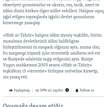
ekseriyeti qırımtatarlar ve ukrain, rus, tacik, azeri ve
islâm dinini kütken diger millet vekilleri. Halqara uquq
işğal etilgen topraqlarda işğalci devlet qanunlarını
kirsetmege yasaqlay.
«Hizb ut-Tahrir» halqara islâm siyasiy teşkilâtı, bütün
musulman devletleriniñ islâm halifeligine
birleştirilmesini öz maqsadı olğanını ayta, amma olar,
bu maqsatqa irişmek içün terroristik usullarnı red ete
ve Rusiyede adaletsiz taqip etilgenini ayta. Rusiye
Yuqarı mahkemesi 2003 senesi «Hizb ut-Tahrir»
teşkilâtını 15 «terrorist» birleşme cedveline kirsetip,
onı yasaq etti.
Paylaşmaq
VPN-siz oquñız
Follow us
Oqumağa devam etiñiz