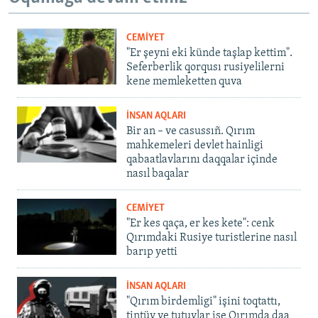
CEMİYET
"Er şeyni eki künde taşlap kettim".
Seferberlik qorqusı rusiyelilerni
kene memleketten quva
İNSAN AQLARI
Bir an – ve casussıñ. Qırım
mahkemeleri devlet hainligi
qabaatlavlarını daqqalar içinde
nasıl baqalar
CEMİYET
"Er kes qaça, er kes kete": cenk
Qırımdaki Rusiye turistlerine nasıl
barıp yetti
İNSAN AQLARI
"Qırım birdemligi" işini toqtattı,
tintüv ve tutuvlar ise Qırımda daa