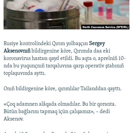
Русский
Українською
QOŞULIÑIZ!
Rusiye kontrolindeki Qırım yolbaşçısı
Sergey
Aksenovnıñ
bildirgenine köre, Qırımda daa eki
koronavirus hastası qayd etildi. Bu aqta o, aprelniñ 10-
RFE/RS bütün saytları
nda bu yuqunçnıñ tarqaluvına qarşı operativ ştabınıñ
toplaşuvında ayttı.
Onıñ bildirgenine köre, qırımlılar Tailanddan qayttı.
«Çoq adamnen alâqada olmadılar. Bu bir qoranta.
Bütün bağlarını tapmaq içün çalışamız», – dedi
Aksenov.