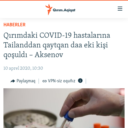
Link
açıqlığı
Esas
HABERLER
mündericege
HABERLER
Qırımdaki COVID-19 hastalarına
qaytmaq
SİYASET
Baş
Tailanddan qaytqan daa eki kişi
İQTİSADİYAT
navigatsiyağa
qoşuldı – Aksenov
qaytmaq
CEMİYET
Qıdıruvğa
10 aprel 2020, 10:30
MEDENİYET
qaytmaq
Paylaşmaq
VPN-siz oquñız
İNSAN AQLARI
VİDEO
SÜRET
BLOGLAR
FİKİR