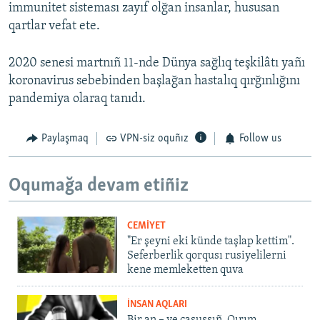
immunitet sisteması zayıf olğan insanlar, hususan
qartlar vefat ete.
2020 senesi martnıñ 11-nde Dünya sağlıq teşkilâtı yañı
koronavirus sebebinden başlağan hastalıq qırğınlığını
pandemiya olaraq tanıdı.
Paylaşmaq
VPN-siz oquñız
Follow us
Oqumağa devam etiñiz
CEMİYET
"Er şeyni eki künde taşlap kettim".
Seferberlik qorqusı rusiyelilerni
kene memleketten quva
İNSAN AQLARI