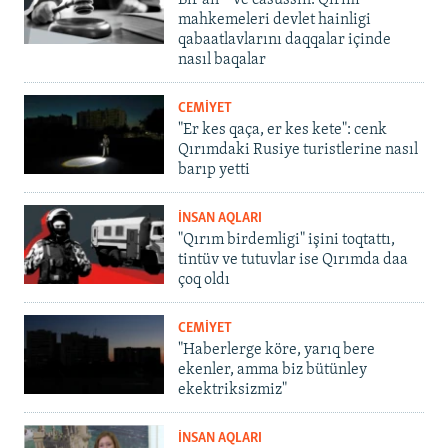
Bir an – ve casussıñ. Qırım
mahkemeleri devlet hainligi
qabaatlavlarını daqqalar içinde
nasıl baqalar
CEMİYET
"Er kes qaça, er kes kete": cenk
Qırımdaki Rusiye turistlerine nasıl
barıp yetti
İNSAN AQLARI
"Qırım birdemligi" işini toqtattı,
tintüv ve tutuvlar ise Qırımda daa
çoq oldı
CEMİYET
"Haberlerge köre, yarıq bere
ekenler, amma biz bütünley
ekektriksizmiz"
İNSAN AQLARI