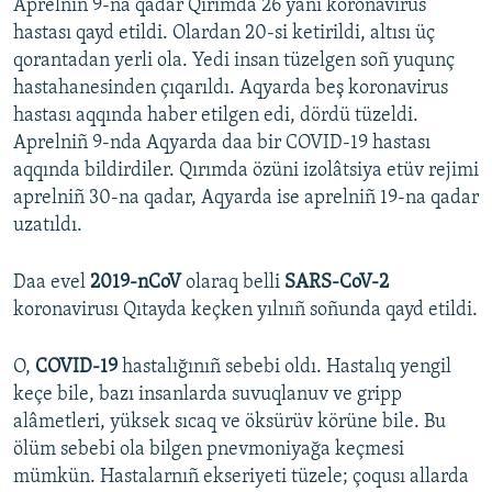
Aprelniñ 9-na qadar Qırımda 26 yañı koronavirus
hastası qayd etildi. Olardan 20-si ketirildi, altısı üç
qorantadan yerli ola. Yedi insan tüzelgen soñ yuqunç
hastahanesinden çıqarıldı. Aqyarda beş koronavirus
hastası aqqında haber etilgen edi, dördü tüzeldi.
Aprelniñ 9-nda Aqyarda daa bir COVID-19 hastası
aqqında bildirdiler. Qırımda özüni izolâtsiya etüv rejimi
aprelniñ 30-na qadar, Aqyarda ise aprelniñ 19-na qadar
uzatıldı.
Daa evel
2019-nCoV
olaraq belli
SARS-CoV-2
koronavirusı Qıtayda keçken yılnıñ soñunda qayd etildi.
O,
COVID-19
hastalığınıñ sebebi oldı. Hastalıq yengil
keçe bile, bazı insanlarda suvuqlanuv ve gripp
alâmetleri, yüksek sıcaq ve öksürüv körüne bile. Bu
ölüm sebebi ola bilgen pnevmoniyağa keçmesi
mümkün. Hastalarnıñ ekseriyeti tüzele; çoqusı allarda