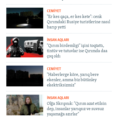
CEMİYET
"Er kes qaça, er kes kete": cenk
Qırımdaki Rusiye turistlerine nasıl
barıp yetti
İNSAN AQLARI
"Qırım birdemligi" işini toqtattı,
tintüv ve tutuvlar ise Qırımda daa
çoq oldı
CEMİYET
"Haberlerge köre, yarıq bere
ekenler, amma biz bütünley
ekektriksizmiz"
İNSAN AQLARI
Olğa Skrıpnık: "Qırım azat etilsin
dep, insanlar yarıqsız ve suvsuz
yaşamağa azırlar"