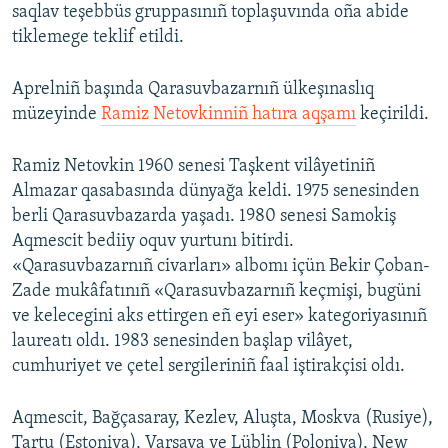
saqlav teşebbüs gruppasınıñ toplaşuvında oña abide
tiklemege teklif etildi.
Aprelniñ başında Qarasuvbazarnıñ ülkeşınaslıq
müzeyinde
Ramiz Netovkinniñ hatıra aqşamı
keçirildi.
Ramiz Netovkin 1960 senesi Taşkent vilâyetiniñ
Almazar qasabasında dünyağa keldi. 1975 senesinden
berli Qarasuvbazarda yaşadı. 1980 senesi Samokiş
Aqmescit bediiy oquv yurtunı bitirdi.
«Qarasuvbazarnıñ civarları» albomı içün Bekir Çoban-
Zade mukâfatınıñ «Qarasuvbazarnıñ keçmişi, bugüni
ve kelecegini aks ettirgen eñ eyi eser» kategoriyasınıñ
laureatı oldı. 1983 senesinden başlap vilâyet,
cumhuriyet ve çetel sergileriniñ faal iştirakçisi oldı.
Aqmescit, Bağçasaray, Kezlev, Aluşta, Moskva (Rusiye),
Tartu (Estoniya), Varşava ve Lüblin (Poloniya), New