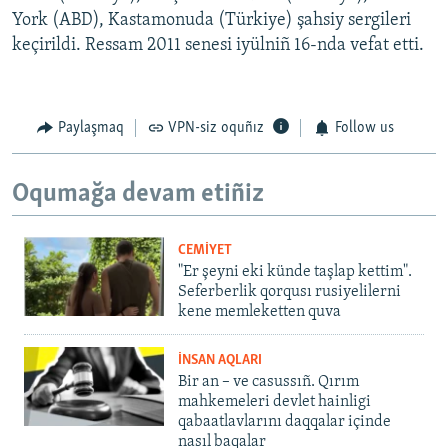
York (ABD), Kastamonuda (Türkiye) şahsiy sergileri
keçirildi. Ressam 2011 senesi iyülniñ 16-nda vefat etti.
Paylaşmaq
VPN-siz oquñız
Follow us
Oqumağa devam etiñiz
CEMİYET
"Er şeyni eki künde taşlap kettim".
Seferberlik qorqusı rusiyelilerni
kene memleketten quva
İNSAN AQLARI
Bir an – ve casussıñ. Qırım
mahkemeleri devlet hainligi
qabaatlavlarını daqqalar içinde
nasıl baqalar