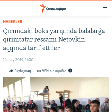
Link
açıqlığı
Esas
HABERLER
mündericege
HABERLER
Qırımdaki boks yarışında balalarğa
qaytmaq
SİYASET
Baş
qırımtatar ressamı Netovkin
İQTİSADİYAT
navigatsiyağa
aqqında tarif ettiler
qaytmaq
CEMİYET
Qıdıruvğa
12 may 2019, 11:30
MEDENİYET
qaytmaq
Paylaşmaq
VPN-siz oquñız
İNSAN AQLARI
VİDEO
SÜRET
BLOGLAR
FİKİR