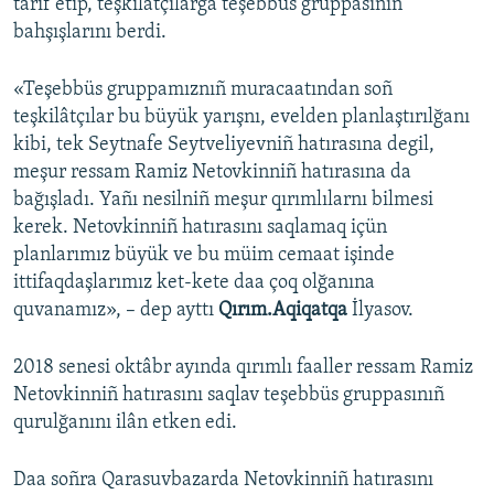
tarif etip, teşkilâtçılarğa teşebbüs gruppasınıñ
bahşışlarını berdi.
«Teşebbüs gruppamıznıñ muracaatından soñ
teşkilâtçılar bu büyük yarışnı, evelden planlaştırılğanı
kibi, tek Seytnafe Seytveliyevniñ hatırasına degil,
meşur ressam Ramiz Netovkinniñ hatırasına da
bağışladı. Yañı nesilniñ meşur qırımlılarnı bilmesi
kerek. Netovkinniñ hatırasını saqlamaq içün
planlarımız büyük ve bu müim cemaat işinde
ittifaqdaşlarımız ket-kete daa çoq olğanına
quvanamız», – dep ayttı
Qırım.Aqiqatqa
İlyasov.
2018 senesi oktâbr ayında qırımlı faaller ressam Ramiz
Netovkinniñ hatırasını saqlav teşebbüs gruppasınıñ
qurulğanını ilân etken edi.
Daa soñra Qarasuvbazarda Netovkinniñ hatırasını