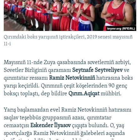
Русский
Українською
Qırımdaki boks yarışınıñ iştirakçileri, 2019 senesi mayısnıñ
QOŞULIÑIZ!
11-i
Mayısnıñ 11-nde Zuya qasabasında sovetlerniñ arbiyi,
RFE/RS bütün saytları
Sovetler Birliginiñ qaramanı
Seytnafe Seytveliyev
ve
qırımtatar ressamı
Ramiz Netovkinniñ
hatırasına boks
yarışı keçirildi. Qırımnıñ çeşit köşelerinden 90 genç
boksçı toplaştı, dep bildire
Qırım.Aqiqat
mühbiri.
Yarış başlamazdan evel Ramiz Netovkinniñ hatırasını
saqlav teşebbüs gruppasınıñ azası, qırımtatar
cemaatçısı
Eskender İlyasov
çıqışta bulundı. O, yaş
sportçılarğa Ramiz Netovkinniñ ğalebeleri aqqında