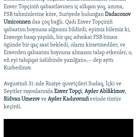
Enver Topçiniñ qabaatlavınen iç alâqası yoq, amma,
FSB tahminlerine köre, Suriyede bulunğan
Dadaconov
Umiconnen
daa çoq bağlı. Qadı Enver Topçiniñ
qabaatını boynuna alğanını bildirdi, epimiz bilemiz ki,
Enverge basqı yapıldı, bir qaç advokat FSB binası
ögünde bir qaç saat bekledi, olarnı kirsetmediler, ve
Enverden qabaatını boynuna almasını talap etkenler, o,
eñ eyi tahqiqat üslübinde yazılğan», – dep ayttı
Kurbedinov.
Avgustnıñ 31-nde Rusiye quvetçileri Sudaq, İçki ve
Seyitler rayonlarında
Enver Topçi
,
Ayder Ablâkimov
,
Ridvan Umerov
ve
Ayder Kadırovnıñ
evinde tintüv
keçirdi.