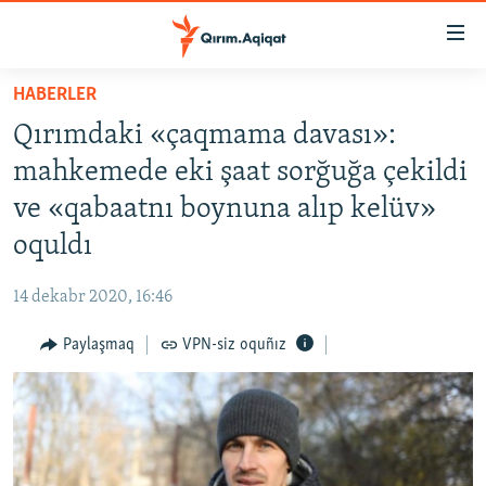
Link
açıqlığı
Esas
HABERLER
mündericege
HABERLER
Qırımdaki «çaqmama davası»:
qaytmaq
SİYASET
Baş
mahkemede eki şaat sorğuğa çekildi
İQTİSADİYAT
navigatsiyağa
ve «qabaatnı boynuna alıp kelüv»
qaytmaq
CEMİYET
oquldı
Qıdıruvğa
MEDENİYET
qaytmaq
14 dekabr 2020, 16:46
İNSAN AQLARI
Paylaşmaq
VPN-siz oquñız
VİDEO
SÜRET
BLOGLAR
FİKİR