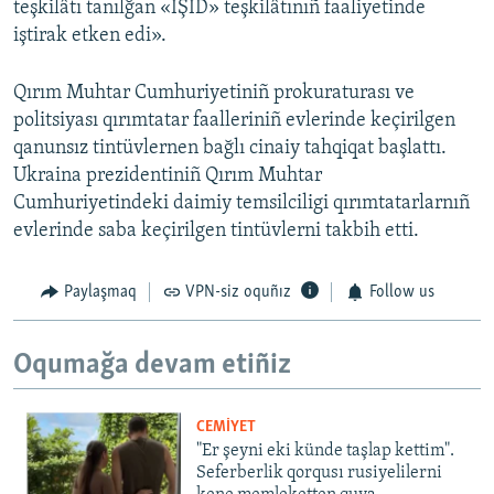
teşkilâtı tanılğan «IŞİD» teşkilâtınıñ faaliyetinde
iştirak etken edi».
Qırım Muhtar Cumhuriyetiniñ prokuraturası ve
politsiyası qırımtatar faalleriniñ evlerinde keçirilgen
qanunsız tintüvlernen bağlı cinaiy tahqiqat başlattı.
Ukraina prezidentiniñ Qırım Muhtar
Cumhuriyetindeki daimiy temsilciligi qırımtatarlarnıñ
evlerinde saba keçirilgen tintüvlerni takbih etti.
Paylaşmaq
VPN-siz oquñız
Follow us
Oqumağa devam etiñiz
CEMİYET
"Er şeyni eki künde taşlap kettim".
Seferberlik qorqusı rusiyelilerni