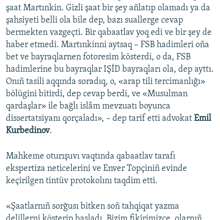
şaat Martınkin. Gizli şaat bir şey añlatıp olamadı ya da
şahsiyeti belli ola bile dep, bazı suallerge cevap
bermekten vazgeçti. Bir qabaatlav yoq edi ve bir şey de
haber etmedi. Martınkinni aytsaq – FSB hadimleri oña
bet ve bayraqlarnen fotoresim kösterdi, o da, FSB
hadimlerine bu bayraqlar IŞİD bayraqları ola, dep ayttı.
Onıñ tasili aqqında soradıq, o, «arap tili tercimanlığı»
bölügini bitirdi, dep cevap berdi, ve «Musulman
qardaşlar» ile bağlı islâm mevzuatı boyunca
dissertatsiyanı qorçaladı», – dep tarif etti advokat
Emil
Kurbedinov
.
Mahkeme oturışuvı vaqtında qabaatlav tarafı
ekspertiza neticelerini ve Enver Topçiniñ evinde
keçirilgen tintüv protokolını taqdim etti.
«Şaatlarnıñ sorğusı bitken soñ tahqiqat yazma
delillerni kösterip başladı. Bizim fikirimizce, olarnıñ