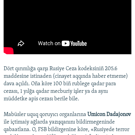
Dört qırımlığa qarşı Rusiye Ceza kodeksiniñ 205.6
maddesine istinaden (cinayet aqqında haber etmeme)
dava açıldı. Oña köre 100 biñ rublege qadar para
cezası, 1 yılğa qadar mecburiy işler ya da aynı
müddetke apis cezası berile bile.
Mabüsler uquq qoruyıcı organlarına
Umicon Dadajonov
ile içtimaiy ağlarda yazışqanını bildirmegeninde
qabaatlana. O, FSB bildirgenine köre, «Rusiyede terror