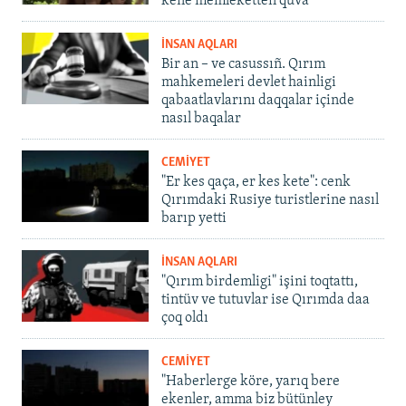
kene memleketten quva
İNSAN AQLARI
Bir an – ve casussıñ. Qırım
mahkemeleri devlet hainligi
qabaatlavlarını daqqalar içinde
nasıl baqalar
CEMİYET
"Er kes qaça, er kes kete": cenk
Qırımdaki Rusiye turistlerine nasıl
barıp yetti
İNSAN AQLARI
"Qırım birdemligi" işini toqtattı,
tintüv ve tutuvlar ise Qırımda daa
çoq oldı
CEMİYET
"Haberlerge köre, yarıq bere
ekenler, amma biz bütünley