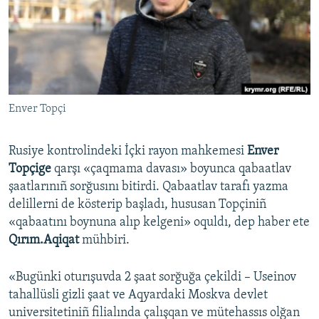
Русский
Українською
QOŞULIÑIZ!
Enver Topçi
Rusiye kontrolindeki İçki rayon mahkemesi
Enver
RFE/RS bütün saytları
Topçige
qarşı «çaqmama davası» boyunca qabaatlav
şaatlarınıñ sorğusını bitirdi. Qabaatlav tarafı yazma
delillerni de kösterip başladı, hususan Topçiniñ
«qabaatını boynuna alıp kelgeni» oquldı, dep haber ete
Qırım.Aqiqat
mühbiri.
«Bugünki oturışuvda 2 şaat sorğuğa çekildi – Useinov
tahallüsli gizli şaat ve Aqyardaki Moskva devlet
universitetiniñ filialında çalışqan ve mütehassıs olğan