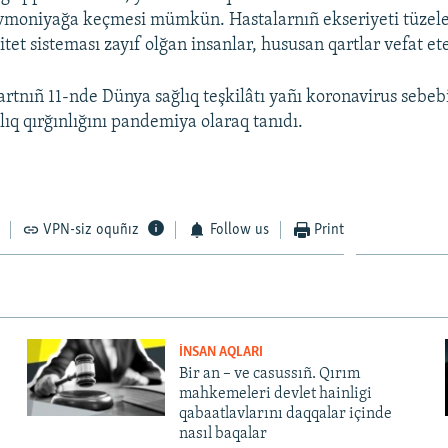
vmoniyağa keçmesi mümkün. Hastalarnıñ ekseriyeti tüzele
et sisteması zayıf olğan insanlar, hususan qartlar vefat et
rtnıñ 11-nde Dünya sağlıq teşkilâtı yañı koronavirus sebe
lıq qırğınlığını pandemiya olaraq tanıdı.
VPN-siz oquñız
Follow us
Print
İNSAN AQLARI
Bir an – ve casussıñ. Qırım
mahkemeleri devlet hainligi
qabaatlavlarını daqqalar içinde
nasıl baqalar