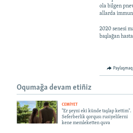
ola bilgen pne
allarda immunit
2020 senesi ma
başlağan hasta
Paylaşmaq
Oqumağa devam etiñiz
CEMİYET
"Er şeyni eki künde taşlap kettim".
Seferberlik qorqusı rusiyelilerni
kene memleketten quva