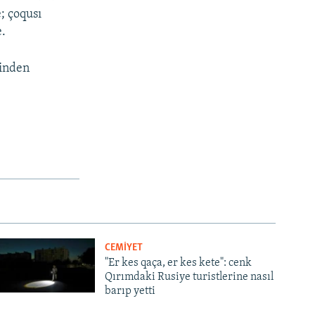
; çoqusı
e.
binden
CEMİYET
"Er kes qaça, er kes kete": cenk
Qırımdaki Rusiye turistlerine nasıl
barıp yetti