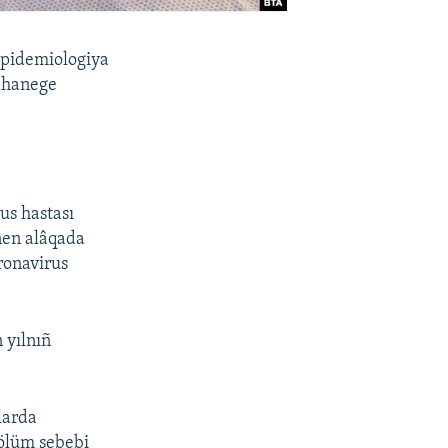
 epidemiologiya
tahanege
us hastası
rnen alâqada
oronavirus
 yılnıñ
nlarda
 ölüm sebebi