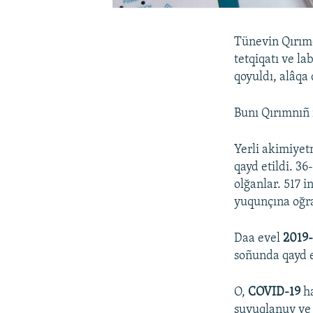
Tünevin Qırımd
tetqiqatı ve la
qoyuldı, alâqa 
Bunı Qırımnıñ 
Yerli akimiye
qayd etildi. 3
olğanlar. 517 i
yuqunçına oğrad
Daa evel
2019
soñunda qayd e
O,
COVID-19
ha
suvuqlanuv ve 