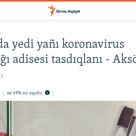
a yedi yañı koronavirus
ığı adisesi tasdıqlanı - Ak
13
VPN-siz oquñız