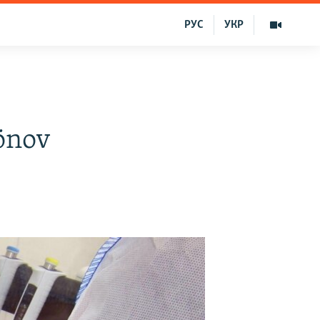
РУС
УКР
sönov