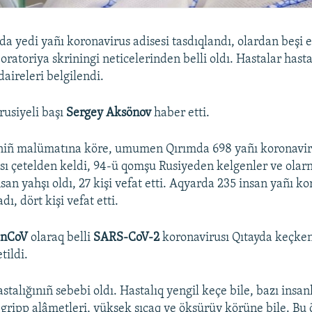
a yedi yañı koronavirus adisesi tasdıqlandı, olardan beşi
boratoriya skriningi neticelerinden belli oldı. Hastalar has
daireleri belgilendi.
rusiyeli başı
Sergey Aksönov
haber etti.
tniñ malümatına köre, umumen Qırımda 698 yañı koronavir
6-sı çetelden keldi, 94-ü qomşu Rusiyeden kelgenler ve ola
nsan yahşı oldı, 27 kişi vefat etti. Aqyarda 235 insan yañı k
ı, dört kişi vefat etti.
-nCoV
olaraq belli
SARS-CoV-2
koronavirusı Qıtayda keçken
tildi.
stalığınıñ sebebi oldı. Hastalıq yengil keçe bile, bazı insa
gripp alâmetleri, yüksek sıcaq ve öksürüv körüne bile. Bu