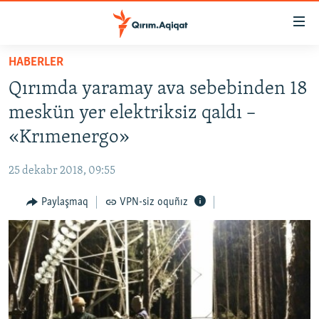
Link
açıqlığı
Esas
HABERLER
mündericege
HABERLER
Qırımda yaramay ava sebebinden 18
qaytmaq
SİYASET
Baş
meskün yer elektriksiz qaldı –
İQTİSADİYAT
navigatsiyağa
«Krımenergo»
qaytmaq
CEMİYET
Qıdıruvğa
25 dekabr 2018, 09:55
MEDENİYET
qaytmaq
Paylaşmaq
VPN-siz oquñız
İNSAN AQLARI
VİDEO
SÜRET
BLOGLAR
FİKİR