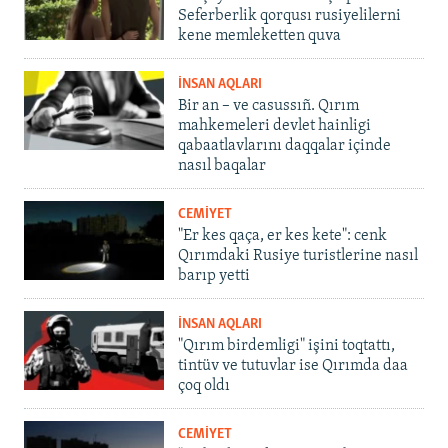
Seferberlik qorqusı rusiyelilerni
kene memleketten quva
İNSAN AQLARI
Bir an – ve casussıñ. Qırım
mahkemeleri devlet hainligi
qabaatlavlarını daqqalar içinde
nasıl baqalar
CEMİYET
"Er kes qaça, er kes kete": cenk
Qırımdaki Rusiye turistlerine nasıl
barıp yetti
İNSAN AQLARI
"Qırım birdemligi" işini toqtattı,
tintüv ve tutuvlar ise Qırımda daa
çoq oldı
CEMİYET