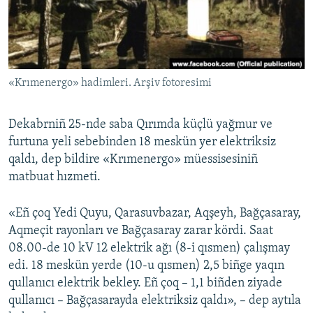
Русский
Українською
«Krımenergo» hadimleri. Arşiv fotoresimi
QOŞULIÑIZ!
Dekabrniñ 25-nde saba Qırımda küçlü yağmur ve
furtuna yeli sebebinden 18 meskün yer elektriksiz
RFE/RS bütün saytları
qaldı, dep bildire «Krımenergo» müessisesiniñ
matbuat hızmeti.
«Eñ çoq Yedi Quyu, Qarasuvbazar, Aqşeyh, Bağçasaray,
Aqmeçit rayonları ve Bağçasaray zarar kördi. Saat
08.00-de 10 kV 12 elektrik ağı (8-i qısmen) çalışmay
edi. 18 meskün yerde (10-u qısmen) 2,5 biñge yaqın
qullanıcı elektrik bekley. Eñ çoq – 1,1 biñden ziyade
qullanıcı – Bağçasarayda elektriksiz qaldı», – dep aytıla