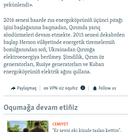
yekünlendi».
2016 senesi baarde rus energoköprüniñ üçünci pıtağı
işini başlağanına baqmadan, Qırımda yarıq
söndürmeleri devam etmekte. 2015 senesi dekabrden
başlap Herson vilâyetinde energetik tiremelerniñ
bozulğanından soñ, Ukrainadan Qırımğa
elektroenergiya berilmey. Şimdilik, Qırım öz
generatorları, Rusiye generatorları ve Kuban
energoköprüniñ elektrik ağını qullana.
Paylaşmaq
VPN-siz oquñız
Follow us
Oqumağa devam etiñiz
CEMİYET
"Er şeyni eki künde taşlap kettim".