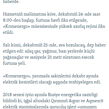
haberde.
Hızmetniñ malümatına köre, dekabrniñ 24-nde saat
8:00-den başlap, furtuna havfı ilân etilgende,
«Krımenergo» müessisesinde yüksek azırlıq rejimi ilân
etildi.
Salı künü, dekabrniñ 25-nde, ava bozulacaq, dep haber
etilgen edi: sılaq qar, yağmur, bazı yerlerde küçlü
yağanaqlar ve saniyede 25 metr süratınen esecek
furtuna yeli.
«Krımenergo», yarımada sakinlerini dekabr ayında
elektrik kesintileri olacağı aqqında tenbiyelegen edi.
2018 senesi iyün ayında Rusiye energetika nazirligi
bildirdi ki, işğal altındaki Qırımnıñ Aqyar ve Aqmescit
elektrik stantsiyalarında qurucılıq işleri «umumen