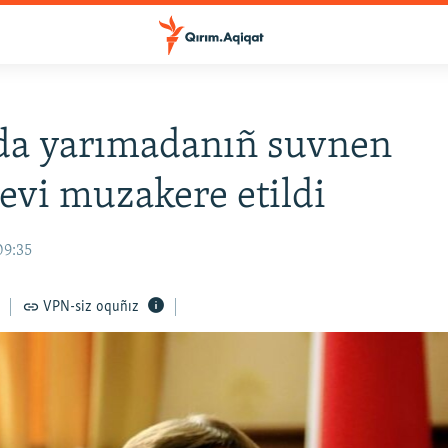
da yarımadanıñ suvnen
evi muzakere etildi
09:35
VPN-siz oquñız