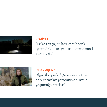
CEMİYET
"Er kes qaça, er kes kete": cenk
Qırımdaki Rusiye turistlerine nasıl
barıp yetti
İNSAN AQLARI
Olğa Skrıpnık: "Qırım azat etilsin
dep, insanlar yarıqsız ve suvsuz
yaşamağa azırlar"