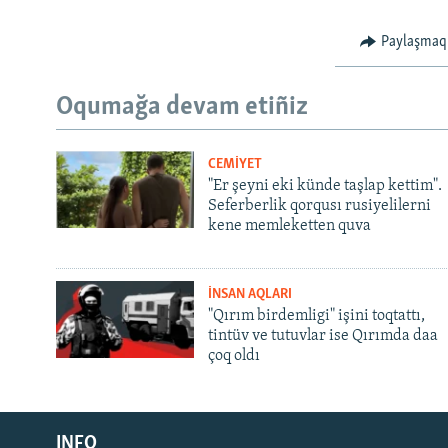
Paylaşmaq
Oqumağa devam etiñiz
CEMİYET
"Er şeyni eki künde taşlap kettim".
Seferberlik qorqusı rusiyelilerni
kene memleketten quva
İNSAN AQLARI
"Qırım birdemligi" işini toqtattı,
tintüv ve tutuvlar ise Qırımda daa
çoq oldı
Русский
INFO
Українською