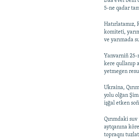
Daa evel belli
5-ne qadar tam
Hatırlatamız, 
komiteti, yarı
ve yarımada suv
Yanvarniñ 25-n
kere qullanıp a
yetmegen resur
Ukraina, Qırım
yolu olğan Şim
işğal etken so
Qırımdaki suv 
aytqanına köre
topraqnı tuzla