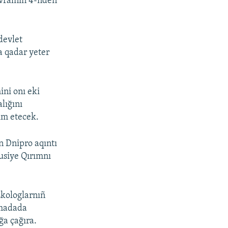
evralniñ 4-nden
devlet
a qadar yeter
ini onı eki
lığını
ım etecek.
n Dnipro aqıntı
usiye Qırımnı
Ekologlarnıñ
ımadada
ğa çağıra.