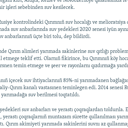
 olğanı kibi, Aluşta, Kezlev ve Novoozernoye qasabasında f
ir işleri sebebinden suv kesilecek.
Rusiye kontrolindeki Qırımnıñ suv hocalığı ve melioratsiya 
mada suv anbarlarında suv yedekleri 2020 senesi iyün ayın
 anbarlarınıñ üçte biri tolu, dep bildirdi.
de Qırım alimleri yarımada sakinlerine suv qıtlığı problem
l etmege teklif etti. Olarnıñ fikirince, bu Qırımnıñ köy hoca
snen temin etmege ve şeer ve rayonlarnı qızdırmağa yard
nıñ içecek suv ihtiyaclarınıñ 85%-ni yarımadanen bağlağa
aliy-Qırım kanalı vastasınen teminlegen edi. 2014 senesi R
ñ yarımadağa suv berilmesi toqtatıldı.
yedekleri suv anbarları ve yerastı çoqraqlardan toldurıla. 
, yerastı çoqraqlarnıñ muntazam sürette qullanılması yar
ttı. Qırım akimiyeti yarımada sakinlerini suvnı az qullanma