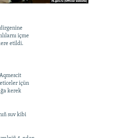
ldirgenine
mlılarnı içme
re etildi.
 Aqmescit
eticeler içün
ağa kerek
ıñ suv kibi