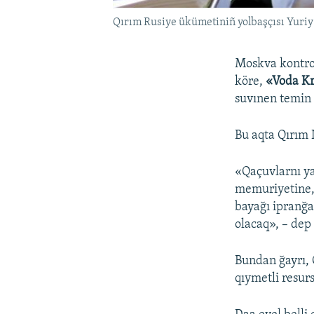
Qırım Rusiye ükümetiniñ yolbaşçısı Yuri
Moskva kontro
köre,
«Voda K
suvınen temin 
Bu aqta Qırım 
«Qaçuvlarnı ya
memuriyetine, 
bayağı ipranğ
olacaq», – dep
Bundan ğayrı, 
qıymetli resur