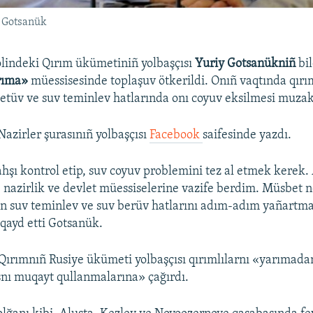
y Gotsanük
lindeki Qırım ükümetiniñ yolbaşçısı
Yuriy Gotsanükniñ
bi
rıma»
müessisesinde toplaşuv ötkerildi. Onıñ vaqtında qırı
etüv ve suv teminlev hatlarında onı coyuv eksilmesi muzake
Nazirler şurasınıñ yolbaşçısı
Facebook
saifesinde yazdı.
hşı kontrol etip, suv coyuv problemini tez al etmek kerek.
nazirlik ve devlet müessiselerine vazife berdim. Müsbet n
an suv teminlev ve suv berüv hatlarını adım-adım yañartm
 qayd etti Gotsanük.
Qırımnıñ Rusiye ükümeti yolbaşçısı qırımlılarnı «yarımadan
snı muqayt qullanmalarına» çağırdı.