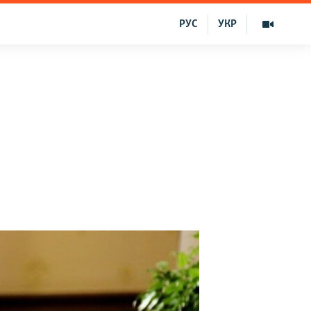
РУС
УКР