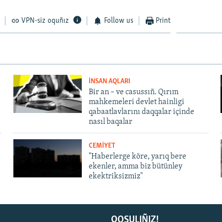
VPN-siz oquñız
Follow us
Print
İNSAN AQLARI
Bir an – ve casussıñ. Qırım
mahkemeleri devlet hainligi
qabaatlavlarını daqqalar içinde
nasıl baqalar
CEMİYET
"Haberlerge köre, yarıq bere
ekenler, amma biz bütünley
ekektriksizmiz"
QOŞULIÑIZ!