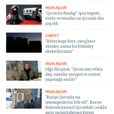
İNSAN AQLARI
"Qırım birdemligi" işini toqtattı,
tintüv ve tutuvlar ise Qırımda daa
çoq oldı
CEMİYET
"Haberlerge köre, yarıq bere
ekenler, amma biz bütünley
ekektriksizmiz"
İNSAN AQLARI
Olğa Skrıpnık: "Qırım azat etilsin
dep, insanlar yarıqsız ve suvsuz
yaşamağa azırlar"
İNSAN AQLARI
"Rusiye Qırımda onı
istemegenlerini bile edi". Rusiye
Federatsiyasınıñ Qırımdaki cenkke
qarşı narazılıqlarnen küreşi