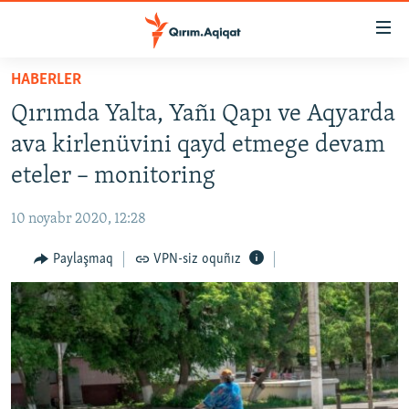
Link
açıqlığı
Esas
HABERLER
mündericege
HABERLER
Qırımda Yalta, Yañı Qapı ve Aqyarda
qaytmaq
SİYASET
Baş
ava kirlenüvini qayd etmege devam
İQTİSADİYAT
navigatsiyağa
eteler – monitoring
qaytmaq
CEMİYET
Qıdıruvğa
10 noyabr 2020, 12:28
MEDENİYET
qaytmaq
Paylaşmaq
VPN-siz oquñız
İNSAN AQLARI
VİDEO
SÜRET
BLOGLAR
FİKİR