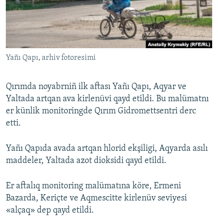
Русский
Українською
Yañı Qapı, arhiv fotoresimi
QOŞULIÑIZ!
Qırımda noyabrniñ ilk aftası Yañı Qapı, Aqyar ve
Yaltada artqan ava kirlenüvi qayd etildi. Bu malümatnı
RFE/RS bütün saytları
er künlik monitoringde Qırım Gidromettsentri derc
etti.
Yañı Qapıda avada artqan hlorid ekşiligi, Aqyarda asılı
maddeler, Yaltada azot dioksidi qayd etildi.
Er aftalıq monitoring malümatına köre, Ermeni
Bazarda, Keriçte ve Aqmescitte kirlenüv seviyesi
«alçaq» dep qayd etildi.