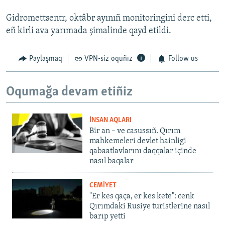
Gidromettsentr, oktâbr ayınıñ monitoringini derc etti,
eñ kirli ava yarımada şimalinde qayd etildi.
Paylaşmaq
VPN-siz oquñız
Follow us
Oqumağa devam etiñiz
İNSAN AQLARI
Bir an – ve casussıñ. Qırım
mahkemeleri devlet hainligi
qabaatlavlarını daqqalar içinde
nasıl baqalar
CEMİYET
"Er kes qaça, er kes kete": cenk
Qırımdaki Rusiye turistlerine nasıl
barıp yetti